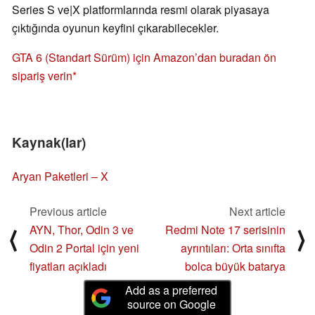
Series S ve|X platformlarında resmi olarak piyasaya
çıktığında oyunun keyfini çıkarabilecekler.
GTA 6 (Standart Sürüm) için Amazon’dan buradan ön
sipariş verin
Kaynak(lar)
Aryan Paketleri – X
Previous article
Next article
AYN, Thor, Odin 3 ve
Redmi Note 17 serisinin
⟨
⟩
Odin 2 Portal için yeni
ayrıntıları: Orta sınıfta
fiyatları açıkladı
bolca büyük batarya
Add as a preferred
source on Google