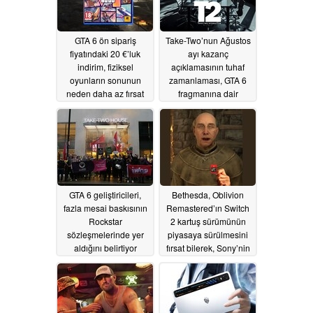
GTA 6 ön sipariş
Take-Two’nun Ağustos
fiyatındaki 20 €’luk
ayı kazanç
indirim, fiziksel
açıklamasının tuhaf
oyunların sonunun
zamanlaması, GTA 6
neden daha az fırsat
fragmanına dair
anlamına geldiğini
spekülasyonları
gösteriyor
artırıyor
07/15/2026
07/10/2026
GTA 6 geliştiricileri,
Bethesda, Oblivion
fazla mesai baskısının
Remastered’ın Switch
Rockstar
2 kartuş sürümünün
sözleşmelerinde yer
piyasaya sürülmesini
aldığını belirtiyor
fırsat bilerek, Sony’nin
fiziksel PlayStation
07/06/2026
oyunlarına son
vereceğini
duyurmasına bir