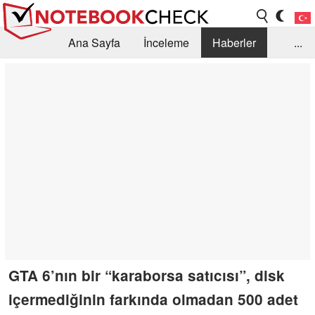
Ana Sayfa
İnceleme
Haberler
...
Öneri /SSS
Kütüphane
Satın Alma Rehberi
Arama
İletişim
GTA 6’nın bir “karaborsa satıcısı”, disk
içermediğinin farkında olmadan 500 adet