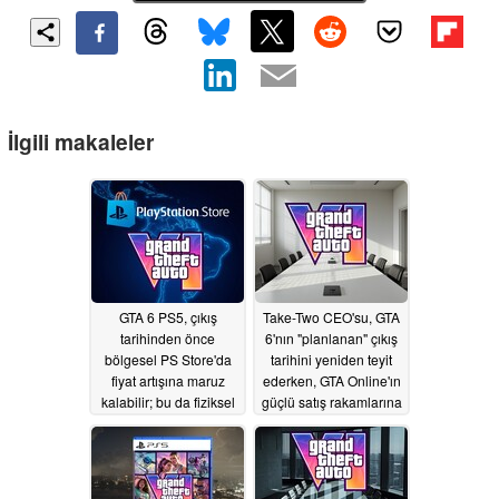
İlgili makaleler
GTA 6 PS5, çıkış
Take-Two CEO'su, GTA
tarihinden önce
6'nın "planlanan" çıkış
bölgesel PS Store'da
tarihini yeniden teyit
fiyat artışına maruz
ederken, GTA Online'ın
kalabilir; bu da fiziksel
güçlü satış rakamlarına
sürümü daha ucuz
dikkat çekti.
07/18/2026
hale getirebilir.
07/19/2026