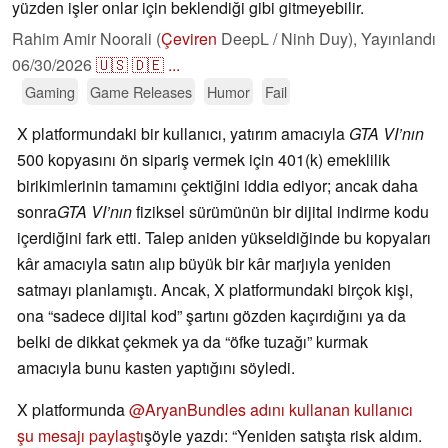
yüzden işler onlar için beklendiği gibi gitmeyebilir.
Rahim Amir Noorali (
Çeviren
DeepL / Ninh Duy),
Yayınlandı
06/30/2026
🇺🇸
🇩🇪
...
Gaming
Game Releases
Humor
Fail
X platformundaki bir kullanıcı, yatırım amacıyla
GTA VI’nın
500 kopyasını ön sipariş vermek için 401(k) emeklilik
birikimlerinin tamamını çektiğini iddia ediyor; ancak daha
sonra
GTA VI’nın
fiziksel sürümünün bir dijital indirme kodu
içerdiğini fark etti. Talep aniden yükseldiğinde bu kopyaları
kâr amacıyla satın alıp büyük bir kâr marjıyla yeniden
satmayı planlamıştı. Ancak, X platformundaki birçok kişi,
ona “sadece dijital kod” şartını gözden kaçırdığını ya da
belki de dikkat çekmek ya da “öfke tuzağı” kurmak
amacıyla bunu kasten yaptığını söyledi.
X platformunda
@AryanBundles adını kullanan kullanıcı
şu mesajı paylaştı
şöyle yazdı: “Yeniden satışta risk aldım.