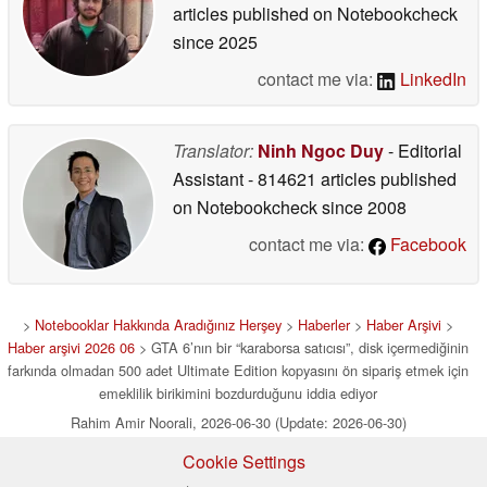
articles published on Notebookcheck
since 2025
contact me via:
LinkedIn
Translator:
Ninh Ngoc Duy
- Editorial
Assistant
- 814621 articles published
on Notebookcheck
since 2008
contact me via:
Facebook
>
Notebooklar Hakkında Aradığınız Herşey
>
Haberler
>
Haber Arşivi
>
Haber arşivi 2026 06
> GTA 6’nın bir “karaborsa satıcısı”, disk içermediğinin
farkında olmadan 500 adet Ultimate Edition kopyasını ön sipariş etmek için
emeklilik birikimini bozdurduğunu iddia ediyor
Rahim Amir Noorali, 2026-06-30 (Update: 2026-06-30)
Cookie Settings