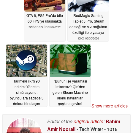
gönderme yaptı
07/05/2026
GTA 6, PS5 Pro’da bile
RedMagic Gaming
60 FPS’ye ulaşmakta
Tablet 5 Pro, Steam
zorlanabilir
desteği ve sıvı soğutma
07/02/2026
özelliği ile piyasaya
çıktı
06/30/2026
Tarihteki ilk %90
"Bunun işe yaraması
indirim: Yönetim
imkansız": Çin'den
simülasyonu,
gelen Steam Machine
oyunculara sadece 3
klonu hayranları
dolara bir ulaşım
şaşkına çevirdi
Show more articles
imparatorluğu kurma
06/30/2026
fırsatı sunuyor
06/30/2026
Editor of the
original article
:
Rahim
Amir Noorali
- Tech Writer
- 1018