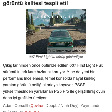
görüntü kalitesi tespit etti
ⓘ IO Interactive with edits
007 First Light'ta sürüş gösteriliyor
Çıkış tarihinden önce optimize edilen 007 First Light PS5
sürümü tutarlı kare hızlarını koruyor. Yine de yeni bir
performans incelemesi, temel konsolda hayal kırıklığı
yaratan görüntü netliğini ortaya koyuyor. PSSR
yükseltmesinden yararlanan PS5 Pro ile geliştirilmiş oyun
daha iyi grafikler üretiyor.
Adam Corsetti (
Çeviren
DeepL / Ninh Duy),
Yayınlandı
05/27/2026
🇺🇸
🇩🇪
...