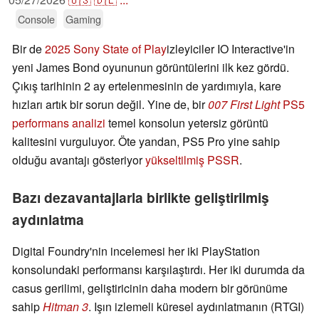
Console
Gaming
Bir de
2025 Sony State of Play
izleyiciler IO Interactive'in
yeni James Bond oyununun görüntülerini ilk kez gördü.
Çıkış tarihinin 2 ay ertelenmesinin de yardımıyla, kare
hızları artık bir sorun değil. Yine de, bir
007 First Light
PS5
performans analizi
temel konsolun yetersiz görüntü
kalitesini vurguluyor. Öte yandan, PS5 Pro yine sahip
olduğu avantajı gösteriyor
yükseltilmiş PSSR
.
Bazı dezavantajlarla birlikte geliştirilmiş
aydınlatma
Digital Foundry'nin incelemesi her iki PlayStation
konsolundaki performansı karşılaştırdı. Her iki durumda da
casus gerilimi, geliştiricinin daha modern bir görünüme
sahip
Hitman 3
. Işın izlemeli küresel aydınlatmanın (RTGI)