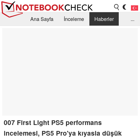
Ana Sayfa
İnceleme
Haberler
...
Öneri /SSS
Kütüphane
Satın Alma Rehberi
Arama
İletişim
007 First Light PS5 performans
incelemesi, PS5 Pro'ya kıyasla düşük