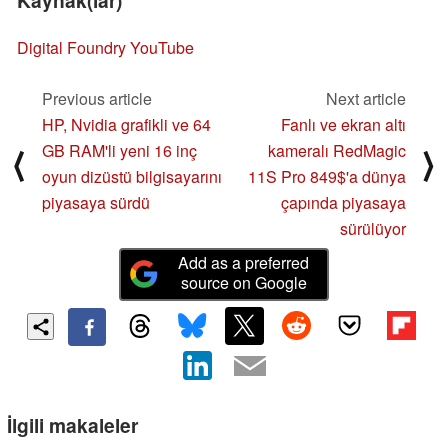
Kaynak(lar)
Digital Foundry YouTube
Previous article
Next article
HP, Nvidia grafikli ve 64
Fanlı ve ekran altı
GB RAM'li yeni 16 inç
kameralı RedMagic
⟨
⟩
oyun dizüstü bilgisayarını
11S Pro 849$'a dünya
piyasaya sürdü
çapında piyasaya
sürülüyor
Add as a preferred
source on Google
İlgili makaleler