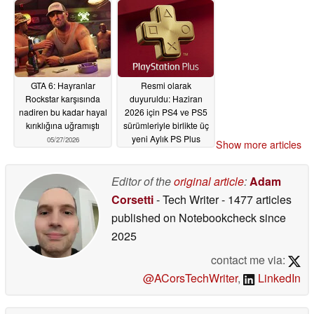
GTA 6: Hayranlar
Resmi olarak
Rockstar karşısında
duyuruldu: Haziran
nadiren bu kadar hayal
2026 için PS4 ve PS5
kırıklığına uğramıştı
sürümleriyle birlikte üç
yeni Aylık PS Plus
05/27/2026
Show more articles
Oyunu duyuruldu
05/26/2026
Editor of the
original article
:
Adam
Corsetti
- Tech Writer
- 1477 articles
published on Notebookcheck
since
2025
contact me via:
@ACorsTechWriter
,
LinkedIn