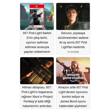
007 First Light Switch
Denuvo, piyasaya
2'nin çıkış tarihi,
sürülmesinden sadece
oyunun optimize
iki ay sonra 007 First
edilmesi amacıyla
Light'tan kaldırıldı
yapılan ertelemenin
07/24/2026
ardından sızmış olabilir
07/28/2026
Hitman stüdyosu, 007:
Amazon artık 007 First
First Light’ın başarısına
Light devam oyununu
rağmen Xbox’ın Project
kontrol ediyor ve
Fantasy’yi iptal ettiği
James Bond oyunu
haberlerinin ardından
hakkındaki şüpheleri