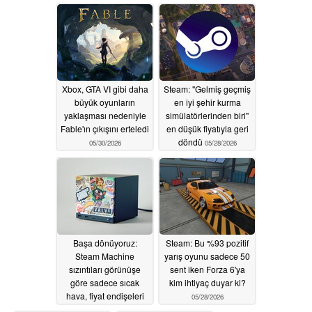
işten çıkarmalar
artırıyor
06/04/2026
yapacağını duyurdu
07/04/2026
Xbox, GTA VI gibi daha
Steam: "Gelmiş geçmiş
büyük oyunların
en iyi şehir kurma
yaklaşması nedeniyle
simülatörlerinden biri"
Fable'ın çıkışını erteledi
en düşük fiyatıyla geri
döndü
05/30/2026
05/28/2026
Başa dönüyoruz:
Steam: Bu %93 pozitif
Steam Machine
yarış oyunu sadece 50
sızıntıları görünüşe
sent iken Forza 6'ya
göre sadece sıcak
kim ihtiyaç duyar ki?
hava, fiyat endişeleri
05/28/2026
artıyor
05/28/2026