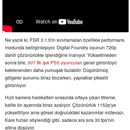
Ne yazık ki, FSR 3.1.5'in sınırlamaları özellikle performans
modunda belirginleşiyor. Digital Foundry oyunun 720p
dahili çözünürlükte işlendiğine inanıyor. Yükseltmeden
sonra bile,
007 İlk Işık
PS5 oyuncuları
genel görüntüyü
beklenenden daha yumuşak bulabilir. Düşürülmüş
gölgeler sunumu biraz bozarken, yapraklar pikselli
görünüyor.
Hızlı kamera hareketleri sırasında ortaya çıkan titreme,
kalite ön ayarında biraz azalıyor. Çözünürlük 1152p'ye
yükseltiliyor ama görsel doğruluktaki kazanımlar mütevazı.
Kare hızları söylendiği gibi, sadece ara sıra 30 fps'nin
altına düşüyor.