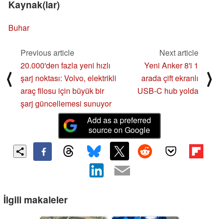
Kaynak(lar)
Buhar
Previous article
Next article
20.000'den fazla yeni hızlı
Yeni Anker 8'i 1
⟨
⟩
şarj noktası: Volvo, elektrikli
arada çift ekranlı
araç filosu için büyük bir
USB-C hub yolda
şarj güncellemesi sunuyor
Add as a preferred
source on Google
İlgili makaleler