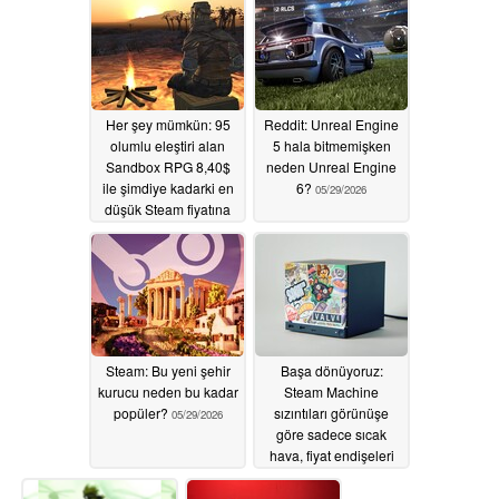
%50 indirimli
indirimde
06/04/2026
06/02/2026
Her şey mümkün: 95
Reddit: Unreal Engine
olumlu eleştiri alan
5 hala bitmemişken
Sandbox RPG 8,40$
neden Unreal Engine
ile şimdiye kadarki en
6?
05/29/2026
düşük Steam fiyatına
ulaştı
05/29/2026
Steam: Bu yeni şehir
Başa dönüyoruz:
kurucu neden bu kadar
Steam Machine
popüler?
sızıntıları görünüşe
05/29/2026
göre sadece sıcak
hava, fiyat endişeleri
artıyor
05/28/2026