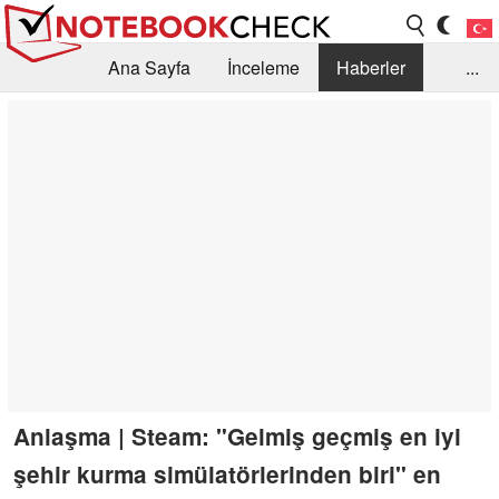
Ana Sayfa
İnceleme
Haberler
...
Öneri /SSS
Kütüphane
Satın Alma Rehberi
Arama
İletişim
Anlaşma | Steam: "Gelmiş geçmiş en iyi
şehir kurma simülatörlerinden biri" en