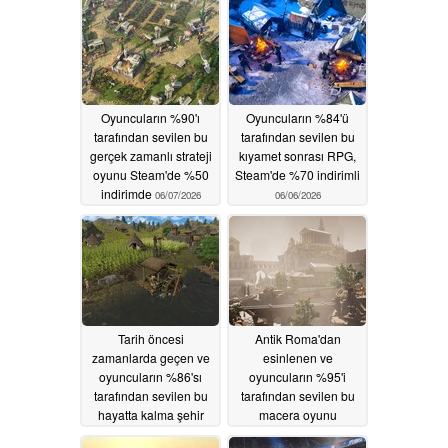
Oyuncuların %90'ı
Oyuncuların %84'ü
tarafından sevilen bu
tarafından sevilen bu
gerçek zamanlı strateji
kıyamet sonrası RPG,
oyunu Steam'de %50
Steam'de %70 indirimli
indirimde
06/07/2026
06/06/2026
Tarih öncesi
Antik Roma'dan
zamanlarda geçen ve
esinlenen ve
oyuncuların %86'sı
oyuncuların %95'i
tarafından sevilen bu
tarafından sevilen bu
hayatta kalma şehir
macera oyunu
kurma oyunu Steam'de
Steam'de %75