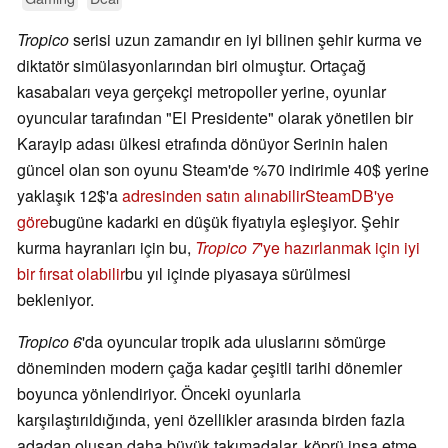
Tropico
serisi uzun zamandır en iyi bilinen şehir kurma ve
diktatör simülasyonlarından biri olmuştur. Ortaçağ
kasabaları veya gerçekçi metropoller yerine, oyunlar
oyuncular tarafından "El Presidente" olarak yönetilen bir
Karayip adası ülkesi etrafında dönüyor Serinin halen
güncel olan son oyunu Steam'de %70 indirimle 40$ yerine
yaklaşık 12$'a
adresinden satın alınabilir
SteamDB'ye
göre
bugüne kadarki en düşük fiyatıyla eşleşiyor. Şehir
kurma hayranları için bu,
Tropico 7
'ye hazırlanmak için iyi
bir fırsat olabilir
bu yıl içinde piyasaya sürülmesi
bekleniyor.
Tropico 6
'da oyuncular tropik ada uluslarını sömürge
döneminden modern çağa kadar çeşitli tarihi dönemler
boyunca yönlendiriyor. Önceki oyunlarla
karşılaştırıldığında, yeni özellikler arasında birden fazla
adadan oluşan daha büyük takımadalar, köprü inşa etme