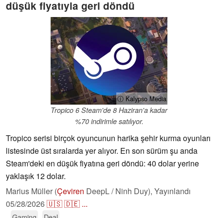
düşük fiyatıyla geri döndü
ⓘ Kalypso Media
Tropico 6 Steam'de 8 Haziran'a kadar
%70 indirimle satılıyor.
Tropico serisi birçok oyuncunun harika şehir kurma oyunları
listesinde üst sıralarda yer alıyor. En son sürüm şu anda
Steam'deki en düşük fiyatına geri döndü: 40 dolar yerine
yaklaşık 12 dolar.
Marius Müller (
Çeviren
DeepL / Ninh Duy),
Yayınlandı
05/28/2026
🇺🇸
🇩🇪
...
Gaming
Deal