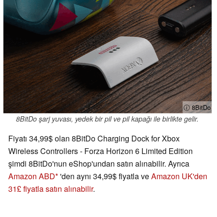
ⓘ 8BitDo
8BitDo şarj yuvası, yedek bir pil ve pil kapağı ile birlikte gelir.
Fiyatı 34,99$ olan 8BitDo Charging Dock for Xbox
Wireless Controllers - Forza Horizon 6 Limited Edition
şimdi 8BitDo'nun eShop'undan satın alınabilir. Ayrıca
Amazon ABD
'den aynı 34,99$ fiyatla ve
Amazon UK'den
31£ fiyatla satın alınabilir
.