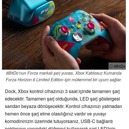
ⓘ 8BitDo
8BitDo'nun Forza markalı şarj yuvası, Xbox Kablosuz Kumanda
Forza Horizon 6 Limited Edition için mükemmel bir uyum sağlar.
Dock, Xbox kontrol cihazınızı 3 saat içinde tamamen şarj
edecektir. Tamamen şarj olduğunda, LED şarj göstergesi
sarıdan beyaza dönüşecektir. Kontrol cihazınızı yatmadan
hemen önce şarj etme olasılığınız vardır ve yuvayı
komodininizin üzerinde tutuyorsanız, USB-C bağlantı
noktasının yanındaki düğmeyi kullanarak şarj LED'inin