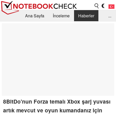
Ana Sayfa
İnceleme
Haberler
...
Öneri /SSS
Kütüphane
Satın Alma Rehberi
Arama
İletişim
8BitDo'nun Forza temalı Xbox şarj yuvası
artık mevcut ve oyun kumandanız için