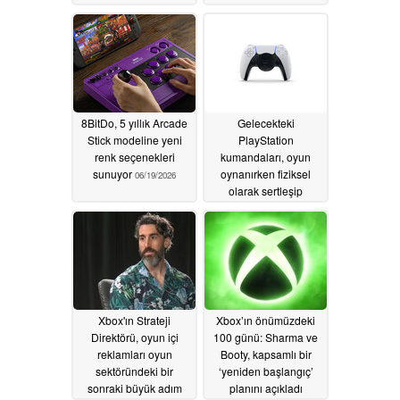
8BitDo, 5 yıllık Arcade
Gelecekteki
Stick modeline yeni
PlayStation
renk seçenekleri
kumandaları, oyun
sunuyor
oynanırken fiziksel
06/19/2026
olarak sertleşip
yumuşayabilir
06/17/2026
Xbox'ın Strateji
Xbox’ın önümüzdeki
Direktörü, oyun içi
100 günü: Sharma ve
reklamları oyun
Booty, kapsamlı bir
sektöründeki bir
‘yeniden başlangıç’
sonraki büyük adım
planını açıkladı