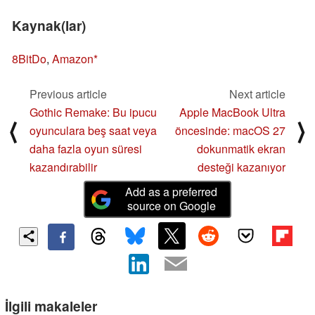
Kaynak(lar)
8BitDo
,
Amazon
Previous article
Next article
Gothic Remake: Bu ipucu
Apple MacBook Ultra
⟨
⟩
oyunculara beş saat veya
öncesinde: macOS 27
daha fazla oyun süresi
dokunmatik ekran
kazandırabilir
desteği kazanıyor
Add as a preferred
source on Google
İlgili makaleler