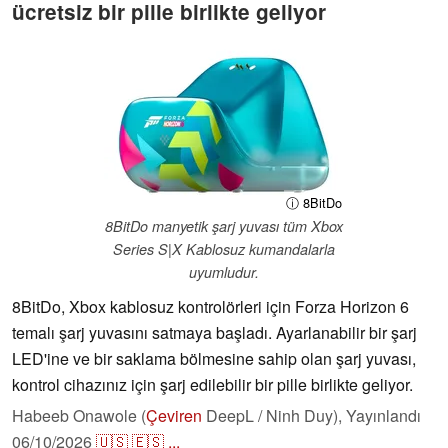
ücretsiz bir pille birlikte geliyor
ⓘ 8BitDo
8BitDo manyetik şarj yuvası tüm Xbox
Series S|X Kablosuz kumandalarla
uyumludur.
8BitDo, Xbox kablosuz kontrolörleri için Forza Horizon 6
temalı şarj yuvasını satmaya başladı. Ayarlanabilir bir şarj
LED'ine ve bir saklama bölmesine sahip olan şarj yuvası,
kontrol cihazınız için şarj edilebilir bir pille birlikte geliyor.
Habeeb Onawole (
Çeviren
DeepL / Ninh Duy),
Yayınlandı
06/10/2026
🇺🇸
🇪🇸
...