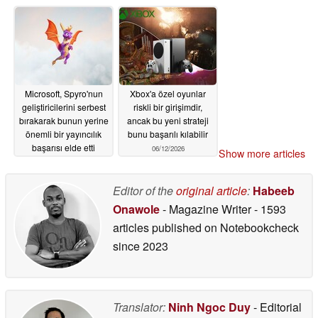
olarak nitelendiriyor
06/12/2026
06/13/2026
Microsoft, Spyro'nun
Xbox'a özel oyunlar
geliştiricilerini serbest
riskli bir girişimdir,
bırakarak bunun yerine
ancak bu yeni strateji
önemli bir yayıncılık
bunu başarılı kılabilir
başarısı elde etti
06/12/2026
Show more articles
06/12/2026
Editor of the
original article
:
Habeeb
Onawole
- Magazine Writer
- 1593
articles published on Notebookcheck
since 2023
Translator:
Ninh Ngoc Duy
- Editorial