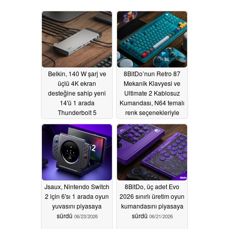
Belkin, 140 W şarj ve
8BitDo’nun Retro 87
üçlü 4K ekran
Mekanik Klavyesi ve
desteğine sahip yeni
Ultimate 2 Kablosuz
14'ü 1 arada
Kumandası, N64 temalı
Thunderbolt 5
renk seçenekleriyle
dock'unu piyasaya
piyasaya çıktı
06/24/2026
sürdü
06/28/2026
Jsaux, Nintendo Switch
8BitDo, üç adet Evo
2 için 6'sı 1 arada oyun
2026 sınırlı üretim oyun
yuvasını piyasaya
kumandasını piyasaya
sürdü
sürdü
06/23/2026
06/21/2026