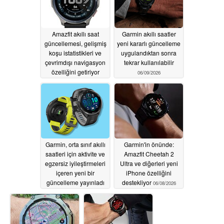
Amazfit akıllı saat
Garmin akıllı saatler
güncellemesi, gelişmiş
yeni kararlı güncelleme
koşu istatistikleri ve
uygulandıktan sonra
çevrimdışı navigasyon
tekrar kullanılabilir
özelliğini getiriyor
06/09/2026
06/16/2026
Garmin, orta sınıf akıllı
Garmin'in önünde:
saatleri için aktivite ve
Amazfit Cheetah 2
egzersiz iyileştirmeleri
Ultra ve diğerleri yeni
içeren yeni bir
iPhone özelliğini
güncelleme yayınladı
destekliyor
06/08/2026
06/09/2026