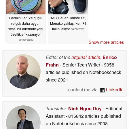
Garmin Fenix'e güçlü
TAG Heuer Calibre E5,
ve çok daha uygun
Monako yaklaşırken F1
fiyatlı bir alternatif yeni
takibi alıyor
06/06/2026
özellikler kazanıyor
06/08/2026
Show more articles
Editor of the
original article
:
Enrico
Frahn
- Senior Tech Writer
- 9058
articles published on Notebookcheck
since 2021
contact me via:
LinkedIn
Translator:
Ninh Ngoc Duy
- Editorial
Assistant
- 815842 articles published
on Notebookcheck
since 2008