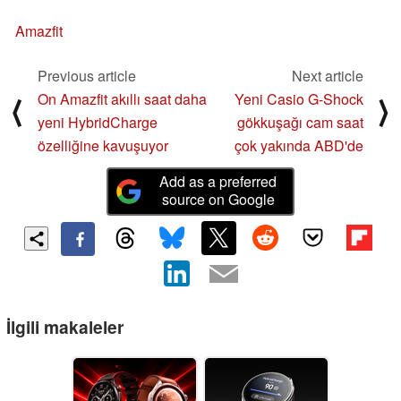
Amazfit
Previous article
Next article
On Amazfit akıllı saat daha
Yeni Casio G-Shock
⟨
⟩
yeni HybridCharge
gökkuşağı cam saat
özelliğine kavuşuyor
çok yakında ABD'de
Add as a preferred
source on Google
İlgili makaleler