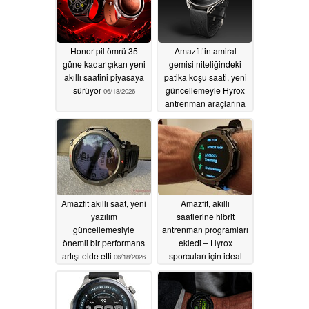
Honor pil ömrü 35
Amazfit’in amiral
güne kadar çıkan yeni
gemisi niteliğindeki
akıllı saatini piyasaya
patika koşu saati, yeni
sürüyor
güncellemeyle Hyrox
06/18/2026
antrenman araçlarına
ve daha akıllı enerji
izleme özelliğine
kavuşuyor
06/18/2026
Amazfit akıllı saat, yeni
Amazfit, akıllı
yazılım
saatlerine hibrit
güncellemesiyle
antrenman programları
önemli bir performans
ekledi – Hyrox
artışı elde etti
sporcuları için ideal
06/18/2026
06/16/2026