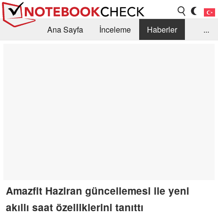
Ana Sayfa
İnceleme
Haberler
...
Öneri /SSS
Kütüphane
Satın Alma Rehberi
Arama
İletişim
Amazfit Haziran güncellemesi ile yeni
akıllı saat özelliklerini tanıttı