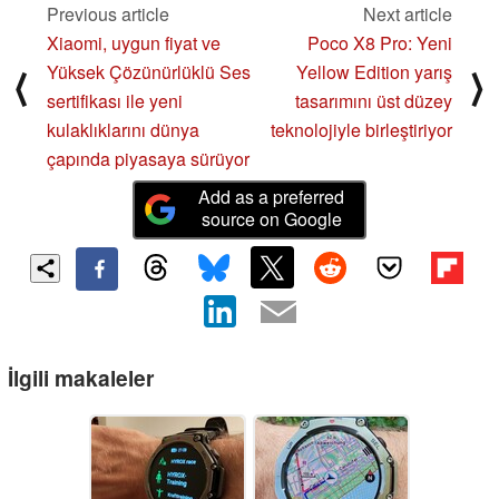
Previous article
Next article
Xiaomi, uygun fiyat ve
Poco X8 Pro: Yeni
Yüksek Çözünürlüklü Ses
Yellow Edition yarış
⟨
⟩
sertifikası ile yeni
tasarımını üst düzey
kulaklıklarını dünya
teknolojiyle birleştiriyor
çapında piyasaya sürüyor
Add as a preferred
source on Google
İlgili makaleler