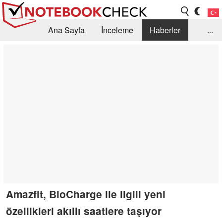
Ana Sayfa
İnceleme
Haberler
...
Öneri /SSS
Kütüphane
Satın Alma Rehberi
Arama
İletişim
Amazfit, BioCharge ile ilgili yeni
özellikleri akıllı saatlere taşıyor