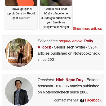
Strava, geliştirici
Garmin akıllı saat,
topluluğuna bir Reddit
büyük güncelleme
çekti
sürümüyle düzinelerce
06/02/2026
yeni özellik ve
iyileştirme kazanıyor
Show more articles
06/02/2026
Editor of the
original article
:
Polly
Allcock
- Senior Tech Writer
- 5964
articles published on Notebookcheck
since 2021
Translator:
Ninh Ngoc Duy
- Editorial
Assistant
- 818035 articles published
on Notebookcheck
since 2008
contact me via:
Facebook