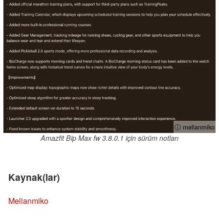
ⓘ melianmiko
Amazfit Bip Max fw 3.8.0.1 için sürüm notları
Kaynak(lar)
Melianmiko