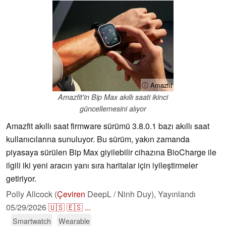
ⓘ Amazfit
Amazfit'in Bip Max akıllı saati ikinci
güncellemesini alıyor
Amazfit akıllı saat firmware sürümü 3.8.0.1 bazı akıllı saat
kullanıcılarına sunuluyor. Bu sürüm, yakın zamanda
piyasaya sürülen Bip Max giyilebilir cihazına BioCharge ile
ilgili iki yeni aracın yanı sıra haritalar için iyileştirmeler
getiriyor.
Polly Allcock (
Çeviren
DeepL / Ninh Duy),
Yayınlandı
05/29/2026
🇺🇸
🇪🇸
...
Smartwatch
Wearable