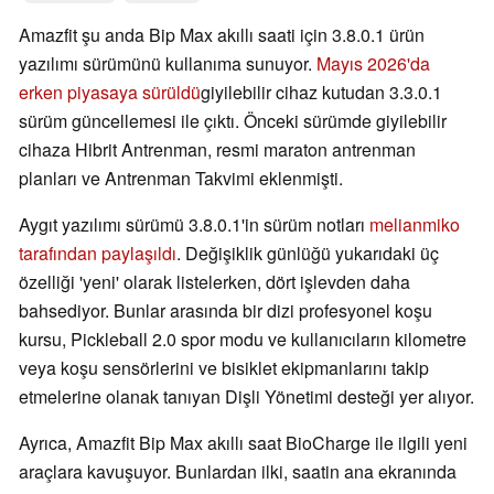
Amazfit şu anda Bip Max akıllı saati için 3.8.0.1 ürün
yazılımı sürümünü kullanıma sunuyor.
Mayıs 2026'da
erken piyasaya sürüldü
giyilebilir cihaz kutudan 3.3.0.1
sürüm güncellemesi ile çıktı. Önceki sürümde giyilebilir
cihaza Hibrit Antrenman, resmi maraton antrenman
planları ve Antrenman Takvimi eklenmişti.
Aygıt yazılımı sürümü 3.8.0.1'in sürüm notları
melianmiko
tarafından paylaşıldı
. Değişiklik günlüğü yukarıdaki üç
özelliği 'yeni' olarak listelerken, dört işlevden daha
bahsediyor. Bunlar arasında bir dizi profesyonel koşu
kursu, Pickleball 2.0 spor modu ve kullanıcıların kilometre
veya koşu sensörlerini ve bisiklet ekipmanlarını takip
etmelerine olanak tanıyan Dişli Yönetimi desteği yer alıyor.
Ayrıca, Amazfit Bip Max akıllı saat BioCharge ile ilgili yeni
araçlara kavuşuyor. Bunlardan ilki, saatin ana ekranında