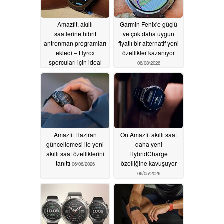
Amazfit, akıllı
Garmin Fenix'e güçlü
saatlerine hibrit
ve çok daha uygun
antrenman programları
fiyatlı bir alternatif yeni
ekledi – Hyrox
özellikler kazanıyor
sporcuları için ideal
06/08/2026
06/16/2026
Amazfit Haziran
On Amazfit akıllı saat
güncellemesi ile yeni
daha yeni
akıllı saat özelliklerini
HybridCharge
tanıttı
özelliğine kavuşuyor
06/06/2026
06/05/2026