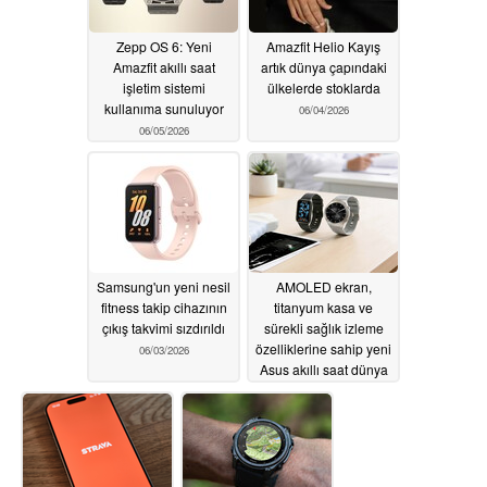
Zepp OS 6: Yeni
Amazfit Helio Kayış
Amazfit akıllı saat
artık dünya çapındaki
işletim sistemi
ülkelerde stoklarda
kullanıma sunuluyor
06/04/2026
06/05/2026
Samsung'un yeni nesil
AMOLED ekran,
fitness takip cihazının
titanyum kasa ve
çıkış takvimi sızdırıldı
sürekli sağlık izleme
özelliklerine sahip yeni
06/03/2026
Asus akıllı saat dünya
çapında piyasaya
sürüldü
06/03/2026