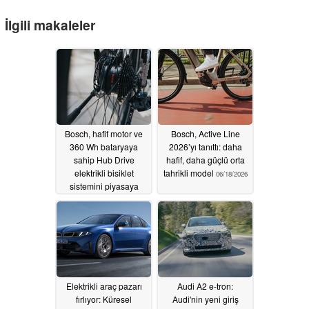
İlgili makaleler
Bosch, hafif motor ve
Bosch, Active Line
360 Wh bataryaya
2026’yı tanıttı: daha
sahip Hub Drive
hafif, daha güçlü orta
elektrikli bisiklet
tahrikli model
06/18/2026
sistemini piyasaya
sürdü
06/19/2026
Elektrikli araç pazarı
Audi A2 e-tron:
fırlıyor: Küresel
Audi'nin yeni giriş