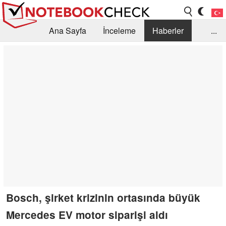
Ana Sayfa
İnceleme
Haberler
...
Öneri /SSS
Kütüphane
Satın Alma Rehberi
Arama
İletişim
Bosch, şirket krizinin ortasında büyük
Mercedes EV motor siparişi aldı