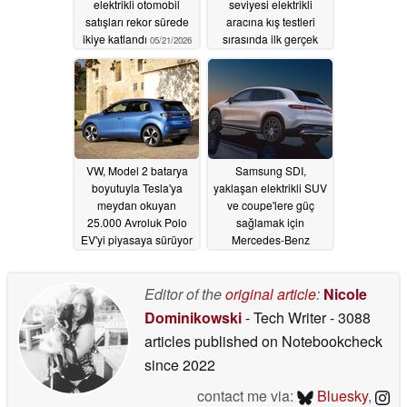
elektrikli otomobil
seviyesi elektrikli
satışları rekor sürede
aracına kış testleri
ikiye katlandı
sırasında ilk gerçek
05/21/2026
bakış
05/20/2026
VW, Model 2 batarya
Samsung SDI,
boyutuyla Tesla'ya
yaklaşan elektrikli SUV
meydan okuyan
ve coupe'lere güç
25.000 Avroluk Polo
sağlamak için
EV'yi piyasaya sürüyor
Mercedes-Benz
batarya sözleşmesini
05/01/2026
kazandı
04/20/2026
Editor of the
original article
:
Nicole
Dominikowski
- Tech Writer
- 3088
articles published on Notebookcheck
since 2022
contact me via:
Bluesky
,