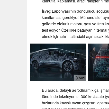
kamuflaj kaplaması, aracı rakiplerin m
İsveç Laponyası'nın dondurucu soğuğun
kanıtlaması gerekiyor. Mühendisler ayn
göllerde elektrik motoru, şasi ve fren k
test ediyor. Özellikle bataryanın termal 
etmek için sıfırın altındaki aşırı sıcaklı
ⓘ Audi
Bu arada, detaylı aerodinamik çalışmal
tünelinde teknisyenler 300 km/saate (y
hızlarında kavisli tavan çizgisini optim