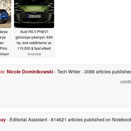
tarya
Audi RS 5 PHEV'i
a'ya
görücüye çıkarıyor: 639
an
hp, tork vektörleme ve
 Polo
115.000 $ fiyat etiketi
ürüyor
04/02/2026
cle
:
Nicole Dominikowski
- Tech Writer
- 3088 articles publis
cont
Duy
- Editorial Assistant
- 814621 articles published on Notebo