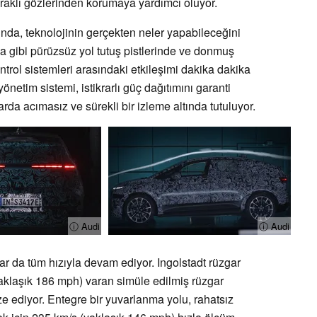
eraklı gözlerinden korumaya yardımcı oluyor.
da, teknolojinin gerçekten neler yapabileceğini
a gibi pürüzsüz yol tutuş pistlerinde ve donmuş
ontrol sistemleri arasındaki etkileşimi dakika dakika
yönetim sistemi, istikrarlı güç dağıtımını garanti
klarda acımasız ve sürekli bir izleme altında tutuluyor.
ⓘ Audi
ⓘ Audi
ar da tüm hızıyla devam ediyor. Ingolstadt rüzgar
aklaşık 186 mph) varan simüle edilmiş rüzgar
ize ediyor. Entegre bir yuvarlanma yolu, rahatsız