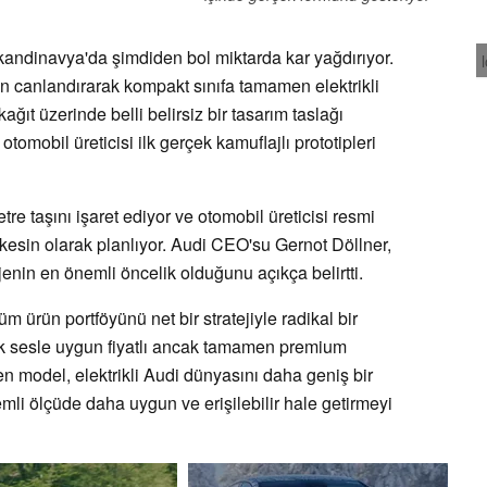
İskandinavya'da şimdiden bol miktarda kar yağdırıyor.
n canlandırarak kompakt sınıfa tamamen elektrikli
ıt üzerinde belli belirsiz bir tasarım taslağı
tomobil üreticisi ilk gerçek kamuflajlı prototipleri
tre taşını işaret ediyor ve otomobil üreticisi resmi
kesin olarak planlıyor. Audi CEO'su Gernot Döllner,
ojenin en önemli öncelik olduğunu açıkça belirtti.
m ürün portföyünü net bir stratejiyle radikal bir
sek sesle uygun fiyatlı ancak tamamen premium
len model, elektrikli Audi dünyasını daha geniş bir
emli ölçüde daha uygun ve erişilebilir hale getirmeyi