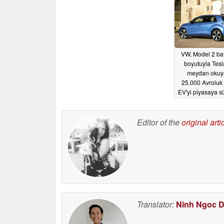
VW, Model 2 ba
boyutuyla Tesl
meydan okuy
25.000 Avroluk
EV'yi piyasaya s
05/01/2026
Editor of the
original arti
Translator:
Ninh Ngoc 