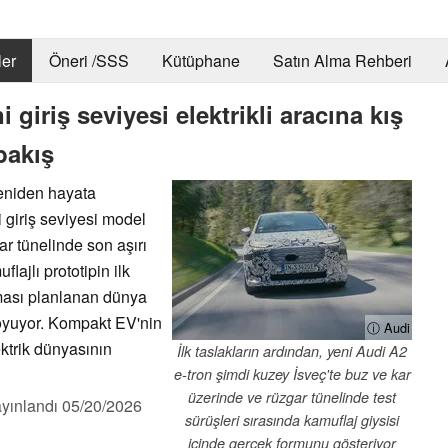
er
Öneri /SSS
Kütüphane
Satın Alma Rehberi
 giriş seviyesi elektrikli aracına kış
 bakış
 yeniden hayata
 giriş seviyesi model
ar tünelinde son aşırı
lajlı prototipin ilk
lması planlanan dünya
koyuyor. Kompakt EV'nin
ⓘ Audi
ektrik dünyasının
İlk taslakların ardından, yeni Audi A2
e-tron şimdi kuzey İsveç'te buz ve kar
üzerinde ve rüzgar tünelinde test
yınlandı
05/20/2026
sürüşleri sırasında kamuflaj giysisi
içinde gerçek formunu gösteriyor