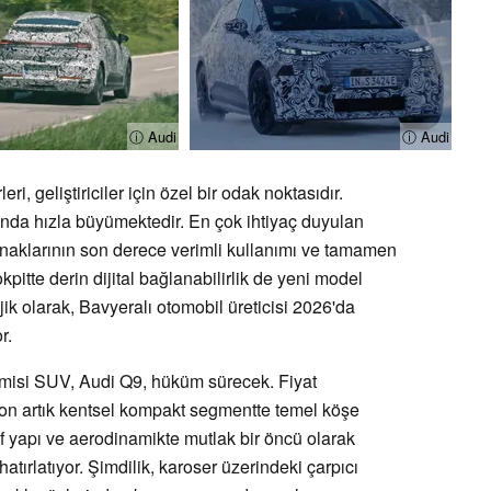
ⓘ Audi
ⓘ Audi
i, geliştiriciler için özel bir odak noktasıdır.
a hızla büyümektedir. En çok ihtiyaç duyulan
ynaklarının son derece verimli kullanımı ve tamamen
kpitte derin dijital bağlanabilirlik de yeni model
atejik olarak, Bavyeralı otomobil üreticisi 2026'da
r.
emisi SUV, Audi Q9, hüküm sürecek. Fiyat
on artık kentsel kompakt segmentte temel köşe
fif yapı ve aerodinamikte mutlak bir öncü olarak
 hatırlatıyor. Şimdilik, karoser üzerindeki çarpıcı