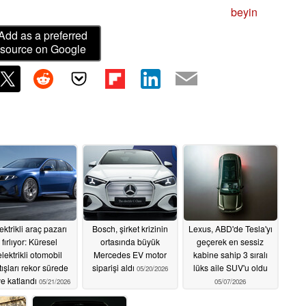
beyin
Add as a preferred
source on Google
ektrikli araç pazarı
Bosch, şirket krizinin
Lexus, ABD'de Tesla'yı
fırlıyor: Küresel
ortasında büyük
geçerek en sessiz
elektrikli otomobil
Mercedes EV motor
kabine sahip 3 sıralı
tışları rekor sürede
siparişi aldı
lüks aile SUV'u oldu
05/20/2026
ye katlandı
05/21/2026
05/07/2026