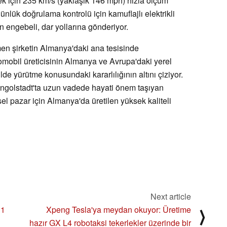
k için 235 km/s (yaklaşık 146 mph) hızla ölçüm
nlük doğrulama kontrolü için kamuflajlı elektrikli
n engebeli, dar yollarına gönderiyor.
en şirketin Almanya'daki ana tesisinde
otomobil üreticisinin Almanya ve Avrupa'daki yerel
lde yürütme konusundaki kararlılığının altını çiziyor.
 Ingolstadt'ta uzun vadede hayati önem taşıyan
el pazar için Almanya'da üretilen yüksek kaliteli
Next article
11
Xpeng Tesla'ya meydan okuyor: Üretime
⟩
hazır GX L4 robotaksi tekerlekler üzerinde bir