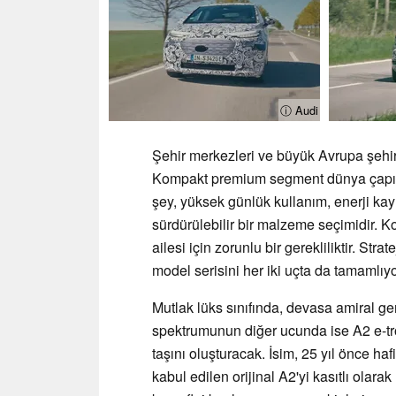
ⓘ Audi
Şehir merkezleri ve büyük Avrupa şehirler
Kompakt premium segment dünya çapınd
şey, yüksek günlük kullanım, enerji ka
sürdürülebilir bir malzeme seçimidir. Ko
ailesi için zorunlu bir gerekliliktir. Str
model serisini her iki uçta da tamamlıyo
Mutlak lüks sınıfında, devasa amiral g
spektrumunun diğer ucunda ise A2 e-tr
taşını oluşturacak. İsim, 25 yıl önce ha
kabul edilen orijinal A2'yi kasıtlı olarak