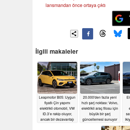
lansmandan önce ortaya çıktı
İlgili makaleler
Leapmotor B05: Uygun
20.000'den fazla yeni
El
fiyatlı Çin yapımı
hızlı şarj noktası: Volvo,
elektrikli otomobil, VW
elektrikli araç filosu için
ID.3’e rakip oluyor,
büyük bir şarj
sa
ancak bir dezavantajı
güncellemesi sunuyor
iki
var
06/17/2026
05/28/2026