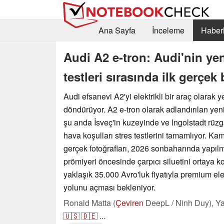
Ana Sayfa
İnceleme
Haberl
Audi A2 e-tron: Audi'nin yeni
testleri sırasında ilk gerçek
Audi efsanevi A2'yi elektrikli bir araç olarak
döndürüyor. A2 e-tron olarak adlandırılan yeni
şu anda İsveç'in kuzeyinde ve Ingolstadt rüzg
hava koşulları stres testlerini tamamlıyor. Kamuf
gerçek fotoğrafları, 2026 sonbaharında yapı
prömiyeri öncesinde çarpıcı siluetini ortaya 
yaklaşık 35.000 Avro'luk fiyatıyla premium el
yolunu açması bekleniyor.
Ronald Matta (
Çeviren
DeepL / Ninh Duy),
Ya
🇺🇸
🇩🇪
...