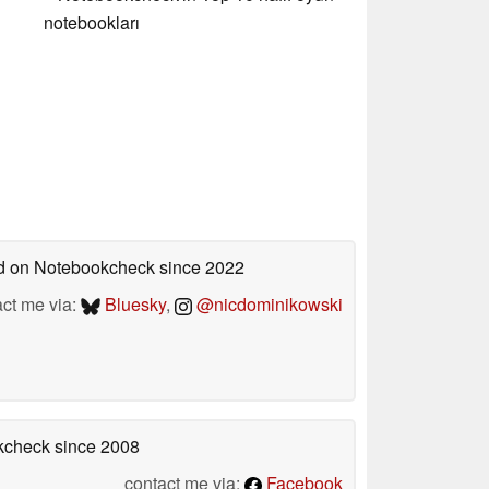
notebookları
hed on Notebookcheck
since 2022
act me via:
Bluesky
,
@nicdominikowski
okcheck
since 2008
contact me via:
Facebook