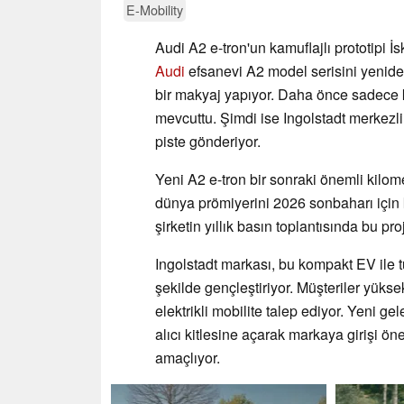
E-Mobility
Audi A2 e-tron'un kamuflajlı prototipi 
Audi
efsanevi A2 model serisini yenide
bir makyaj yapıyor. Daha önce sadece kağ
mevcuttu. Şimdi ise Ingolstadt merkezli o
piste gönderiyor.
Yeni A2 e-tron bir sonraki önemli kilome
dünya prömiyerini 2026 sonbaharı için 
şirketin yıllık basın toplantısında bu pr
Ingolstadt markası, bu kompakt EV ile tü
şekilde gençleştiriyor. Müşteriler yük
elektrikli mobilite talep ediyor. Yeni ge
alıcı kitlesine açarak markaya girişi ön
amaçlıyor.