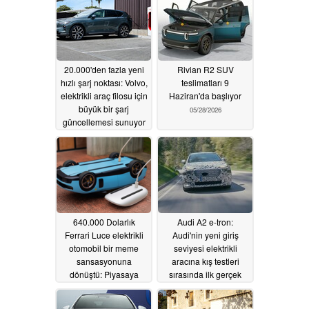
20.000'den fazla yeni
Rivian R2 SUV
hızlı şarj noktası: Volvo,
teslimatları 9
elektrikli araç filosu için
Haziran'da başlıyor
büyük bir şarj
05/28/2026
güncellemesi sunuyor
05/28/2026
640.000 Dolarlık
Audi A2 e-tron:
Ferrari Luce elektrikli
Audi'nin yeni giriş
otomobil bir meme
seviyesi elektrikli
sansasyonuna
aracına kış testleri
dönüştü: Piyasaya
sırasında ilk gerçek
sürülmemiş Apple
bakış
05/20/2026
Araba mı yoksa Sihirli