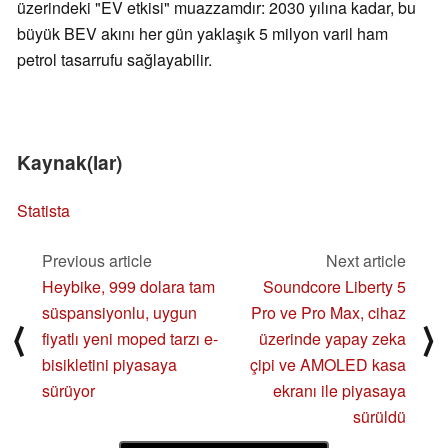
üzerindeki "EV etkisi" muazzamdır: 2030 yılına kadar, bu
büyük BEV akını her gün yaklaşık 5 milyon varil ham
petrol tasarrufu sağlayabilir.
Kaynak(lar)
Statista
Previous article
Next article
Heybike, 999 dolara tam
Soundcore Liberty 5
süspansiyonlu, uygun
Pro ve Pro Max, cihaz
⟨
⟩
fiyatlı yeni moped tarzı e-
üzerinde yapay zeka
bisikletini piyasaya
çipi ve AMOLED kasa
sürüyor
ekranı ile piyasaya
sürüldü