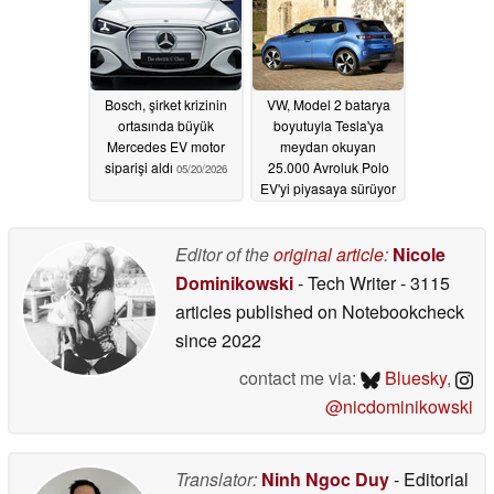
Fare mi?
05/27/2026
Bosch, şirket krizinin
VW, Model 2 batarya
ortasında büyük
boyutuyla Tesla'ya
Mercedes EV motor
meydan okuyan
siparişi aldı
25.000 Avroluk Polo
05/20/2026
EV'yi piyasaya sürüyor
05/01/2026
Editor of the
original article
:
Nicole
Dominikowski
- Tech Writer
- 3115
articles published on Notebookcheck
since 2022
contact me via:
Bluesky
,
@nicdominikowski
Translator:
Ninh Ngoc Duy
- Editorial