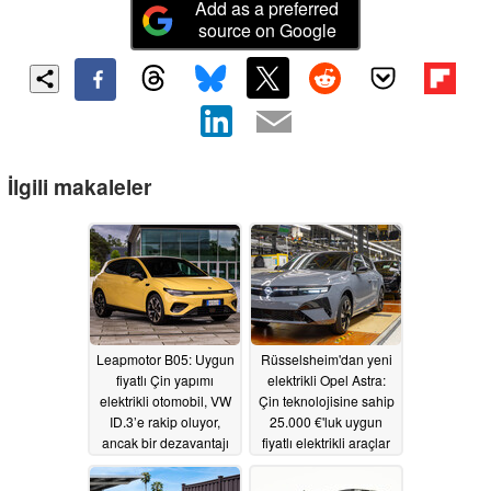
Add as a preferred
source on Google
İlgili makaleler
Leapmotor B05: Uygun
Rüsselsheim'dan yeni
fiyatlı Çin yapımı
elektrikli Opel Astra:
elektrikli otomobil, VW
Çin teknolojisine sahip
ID.3’e rakip oluyor,
25.000 €'luk uygun
ancak bir dezavantajı
fiyatlı elektrikli araçlar
var
bir dönüşü tetikleyecek
06/17/2026
mi?
06/09/2026