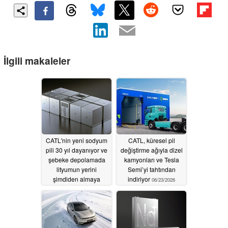
İlgili makaleler
CATL'nin yeni sodyum
CATL, küresel pil
pili 30 yıl dayanıyor ve
değiştirme ağıyla dizel
şebeke depolamada
kamyonları ve Tesla
lityumun yerini
Semi’yi tahtından
şimdiden almaya
indiriyor
06/23/2026
başladı.
07/18/2026