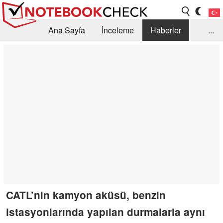
Ana Sayfa
İnceleme
Haberler
...
Öneri /SSS
Kütüphane
Satın Alma Rehberi
Arama
İletişim
CATL’nin kamyon aküsü, benzin
istasyonlarında yapılan durmalarla aynı