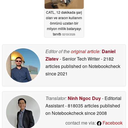
CATL, 12 dakikada şarj
olan ve aracın kullanım
ömrünü uzatan bir
milyon millik bataryayı
tanıttı
02/03/2026
Editor of the
original article
:
Daniel
Zlatev
- Senior Tech Writer
- 2182
articles published on Notebookcheck
since 2021
Translator:
Ninh Ngoc Duy
- Editorial
Assistant
- 818035 articles published
on Notebookcheck
since 2008
contact me via:
Facebook