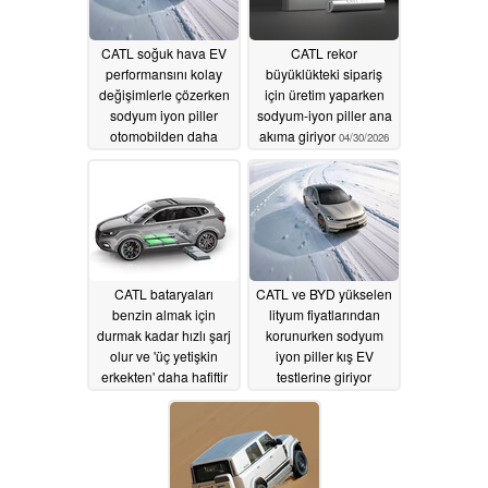
CATL soğuk hava EV
CATL rekor
performansını kolay
büyüklükteki sipariş
değişimlerle çözerken
için üretim yaparken
sodyum iyon piller
sodyum-iyon piller ana
otomobilden daha
akıma giriyor
04/30/2026
uzun ömürlü olabilir
06/08/2026
CATL bataryaları
CATL ve BYD yükselen
benzin almak için
lityum fiyatlarından
durmak kadar hızlı şarj
korunurken sodyum
olur ve 'üç yetişkin
iyon piller kış EV
erkekten' daha hafiftir
testlerine giriyor
04/23/2026
02/03/2026