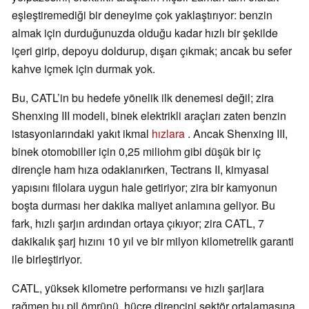
eşleştiremediği bir deneyime çok yaklaştırıyor: benzin
almak için durduğunuzda olduğu kadar hızlı bir şekilde
içeri girip, depoyu doldurup, dışarı çıkmak; ancak bu sefer
kahve içmek için durmak yok.
Bu, CATL’in bu hedefe yönelik ilk denemesi değil; zira
Shenxing III modeli, binek elektrikli araçları zaten benzin
istasyonlarındaki yakıt ikmal
hızlara
. Ancak Shenxing III,
binek otomobiller için 0,25 miliohm gibi düşük bir iç
dirençle ham hıza odaklanırken, Tectrans II, kimyasal
yapısını filolara uygun hale getiriyor; zira bir kamyonun
boşta durması her dakika maliyet anlamına geliyor. Bu
fark, hızlı şarjın ardından ortaya çıkıyor; zira CATL, 7
dakikalık şarj hızını 10 yıl ve bir milyon kilometrelik garanti
ile birleştiriyor.
CATL, yüksek kilometre performansı ve hızlı şarjlara
rağmen bu pil ömrünü, hücre direncini sektör ortalamasına