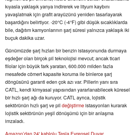
kıyasla yaklaşık yarıya indirerek ve lityum kaybını
yavaşlatmak için grafit arayüzünü yeniden tasarlayarak
başardığını belirtiyor. -20°C (-4°F) gibi düşük sıcaklıklarda
bile, dağıtım kamyonlarının şarj süresi yalnızca yaklaşık iki
buçuk dakika uzar.
Günümüzde şarj hızları bir benzin istasyonunda durmaya
eşdeğer olan birçok pil teknolojisi mevcut; ancak ticari
filolar için büyük fark yaratan, 600.000 milden fazla
mesafede cömert kapasite koruma ile binlerce şarj
döngüsünü garanti eden çok azı var. Pillerin yanı sıra
CATL, kendi kimyasal yapısından yararlanabilecek küresel
bir hızlı şarj ağı da kuruyor. CATL ayrıca, lojistik
sektörünün hızlı şarj ve pil
değiştirme
istasyonları kurarak
lojistik sektörünün yeşil dönüşümü için bir anlaşma
imzaladı.
Amazon’dan 24' kablolu Tesla Evrensel Duvar