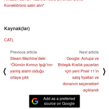
Konektörünü satın alın
Kaynak(lar)
CATL
Previous article
Next article
Steam Machine’deki
Google: Avrupa ve
“Ölümün Kırmızı Işığı”nın
Birleşik Krallık pazarları
⟨
⟩
yanlış alarm olduğu
için yeni Pixel 11’in
ortaya çıktı
satış fiyatları ve
donanım seçenekleri
açıklandı
Add as a preferred
source on Google