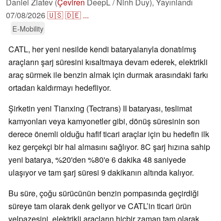
Daniel Zlatev (
Çeviren
DeepL / Ninh Duy),
Yayınlandı
07/08/2026
🇺🇸
🇩🇪
...
E-Mobility
CATL, her yeni nesilde kendi bataryalarıyla donatılmış
araçların şarj süresini kısaltmaya devam ederek, elektrikli
araç sürmek ile benzin almak için durmak arasındaki farkı
ortadan kaldırmayı hedefliyor.
Şirketin yeni Tianxing (Tectrans) II bataryası, teslimat
kamyonları veya kamyonetler gibi, dönüş süresinin son
derece önemli olduğu hafif ticari araçlar için bu hedefin ilk
kez gerçekçi bir hal almasını sağlıyor. 8C şarj hızına sahip
yeni batarya, %20'den %80'e 6 dakika 48 saniyede
ulaşıyor ve tam şarj süresi 9 dakikanın altında kalıyor.
Bu süre, çoğu sürücünün benzin pompasında geçirdiği
süreye tam olarak denk geliyor ve CATL’in ticari ürün
yelpazesini, elektrikli araçların hiçbir zaman tam olarak