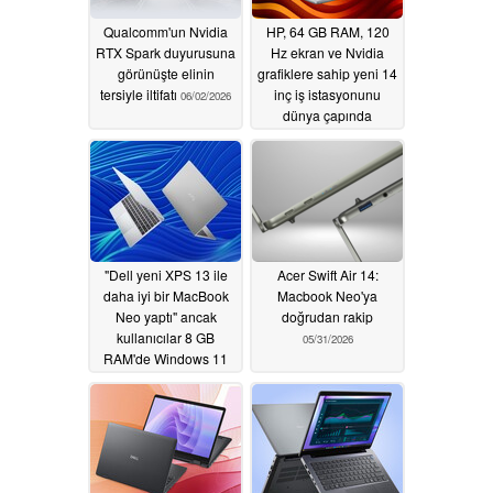
Qualcomm'un Nvidia
HP, 64 GB RAM, 120
RTX Spark duyurusuna
Hz ekran ve Nvidia
görünüşte elinin
grafiklere sahip yeni 14
tersiyle iltifatı
inç iş istasyonunu
06/02/2026
dünya çapında
piyasaya sürdü
06/02/2026
"Dell yeni XPS 13 ile
Acer Swift Air 14:
daha iyi bir MacBook
Macbook Neo'ya
Neo yaptı" ancak
doğrudan rakip
kullanıcılar 8 GB
05/31/2026
RAM'de Windows 11
konusunda endişeli
06/01/2026