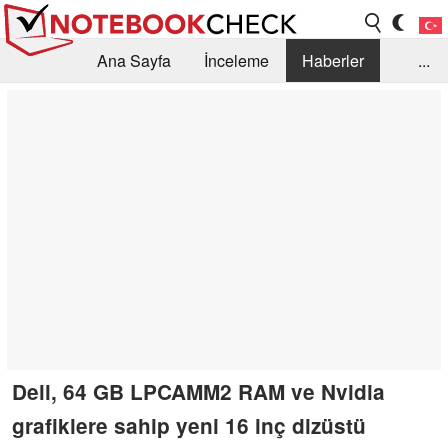
Ana Sayfa
İnceleme
Haberler
...
Öneri /SSS
Kütüphane
Satın Alma Rehberi
Arama
İletişim
Dell, 64 GB LPCAMM2 RAM ve Nvidia
grafiklere sahip yeni 16 inç dizüstü