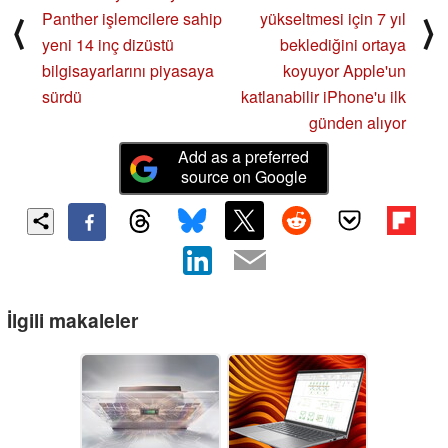
Panther işlemcilere sahip
yükseltmesi için 7 yıl
⟨
⟩
yeni 14 inç dizüstü
beklediğini ortaya
bilgisayarlarını piyasaya
koyuyor Apple'un
sürdü
katlanabilir iPhone'u ilk
günden alıyor
Add as a preferred
source on Google
İlgili makaleler