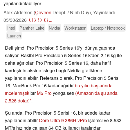
yapılandırılabiliyor.
Alex Alderson (
Çeviren
DeepL / Ninh Duy),
Yayınlandı
05/30/2026
🇺🇸
🇩🇪
...
Intel
Panther Lake
Nvidia
Workstation
Laptop / Notebook
Launch
Dell şimdi Pro Precision 5 Series 16'yı dünya çapında
satıyor. Rakibi Pro Precision 5 Series 16S'den 2,16 kg ile
daha ağır olan Pro Precision 5 Series 16, daha hafif
kardeşinin aksine isteğe bağlı Nvidia grafiklerle
yapılandırılabilir. Referans olarak, Pro Precision 5 Serisi
16, MacBook Pro 16 kadar ağırdır
bu yılın başlarında
incelemiştik
bir
M5 Pro
yonga seti
(Amazon'da şu anda
2,526 dolar)
.
Şu anda, Pro Precision 5 Serisi 16, bir adede kadar
yapılandırılabilir
Core Ultra 9 386H vPro
işlemci ve 8.533
MT/s hızında çalışan 64 GB kullanıcı tarafından