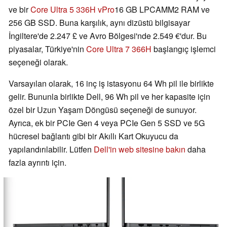
ve bir
Core Ultra 5 336H vPro
16 GB LPCAMM2 RAM ve
256 GB SSD. Buna karşılık, aynı dizüstü bilgisayar
İngiltere'de 2.247 £ ve Avro Bölgesi'nde 2.549 €'dur. Bu
piyasalar, Türkiye'nin
Core Ultra 7 366H
başlangıç işlemci
seçeneği olarak.
Varsayılan olarak, 16 inç iş istasyonu 64 Wh pil ile birlikte
gelir. Bununla birlikte Dell, 96 Wh pil ve her kapasite için
özel bir Uzun Yaşam Döngüsü seçeneği de sunuyor.
Ayrıca, ek bir PCIe Gen 4 veya PCIe Gen 5 SSD ve 5G
hücresel bağlantı gibi bir Akıllı Kart Okuyucu da
yapılandırılabilir. Lütfen
Dell'in web sitesine bakın
daha
fazla ayrıntı için.