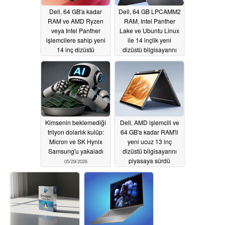
Dell, 64 GB'a kadar
Dell, 64 GB LPCAMM2
RAM ve AMD Ryzen
RAM, Intel Panther
veya Intel Panther
Lake ve Ubuntu Linux
işlemcilere sahip yeni
ile 14 inçlik yeni
14 inç dizüstü
dizüstü bilgisayarını
bilgisayarlarını
dünya çapında
piyasaya sürdü
piyasaya sürdü
05/29/2026
05/29/2026
Kimsenin beklemediği
Dell, AMD işlemcili ve
trilyon dolarlık kulüp:
64 GB'a kadar RAM'li
Micron ve SK Hynix
yeni ucuz 13 inç
Samsung'u yakaladı
dizüstü bilgisayarını
piyasaya sürdü
05/29/2026
05/29/2026