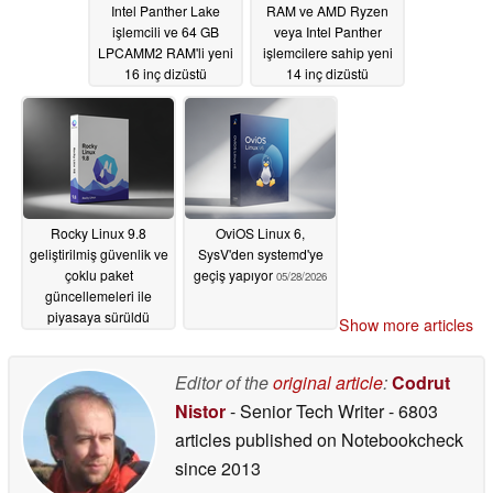
Intel Panther Lake
RAM ve AMD Ryzen
işlemcili ve 64 GB
veya Intel Panther
LPCAMM2 RAM'li yeni
işlemcilere sahip yeni
16 inç dizüstü
14 inç dizüstü
bilgisayarlarını
bilgisayarlarını
piyasaya sürdü
piyasaya sürdü
05/30/2026
05/29/2026
Rocky Linux 9.8
OviOS Linux 6,
geliştirilmiş güvenlik ve
SysV'den systemd'ye
çoklu paket
geçiş yapıyor
05/28/2026
güncellemeleri ile
piyasaya sürüldü
Show more articles
05/29/2026
Editor of the
original article
:
Codrut
Nistor
- Senior Tech Writer
- 6803
articles published on Notebookcheck
since 2013