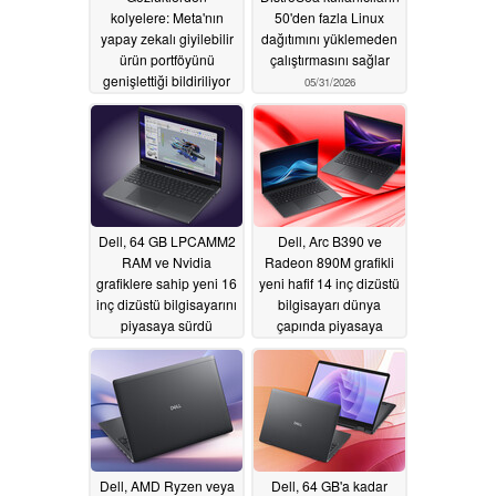
kolyelere: Meta'nın
50'den fazla Linux
yapay zekalı giyilebilir
dağıtımını yüklemeden
ürün portföyünü
çalıştırmasını sağlar
genişlettiği bildiriliyor
05/31/2026
06/02/2026
Dell, 64 GB LPCAMM2
Dell, Arc B390 ve
RAM ve Nvidia
Radeon 890M grafikli
grafiklere sahip yeni 16
yeni hafif 14 inç dizüstü
inç dizüstü bilgisayarını
bilgisayarı dünya
piyasaya sürdü
çapında piyasaya
sürdü
05/30/2026
05/30/2026
Dell, AMD Ryzen veya
Dell, 64 GB'a kadar