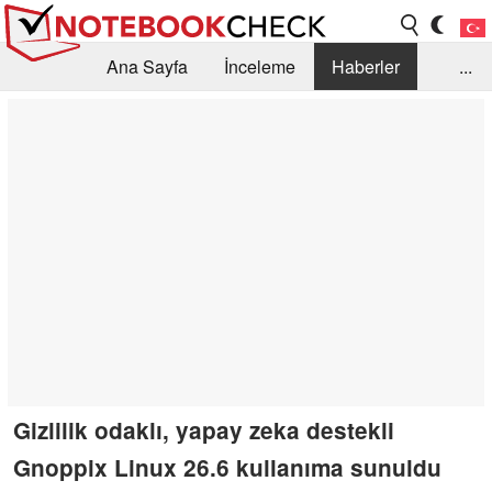
Ana Sayfa
İnceleme
Haberler
...
Öneri /SSS
Kütüphane
Satın Alma Rehberi
Arama
İletişim
Gizlilik odaklı, yapay zeka destekli
Gnoppix Linux 26.6 kullanıma sunuldu