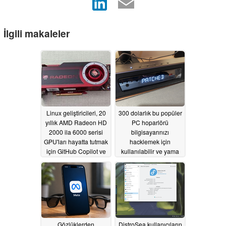
İlgili makaleler
Linux geliştiricileri, 20
300 dolarlık bu popüler
yıllık AMD Radeon HD
PC hoparlörü
2000 ila 6000 serisi
bilgisayarınızı
GPU'ları hayatta tutmak
hacklemek için
için GitHub Copilot ve
kullanılabilir ve yama
yapay zeka destekli
gelmiyor
06/03/2026
kodlama yöntemlerini
kullanıyor
06/11/2026
Gözlüklerden
DistroSea kullanıcıların