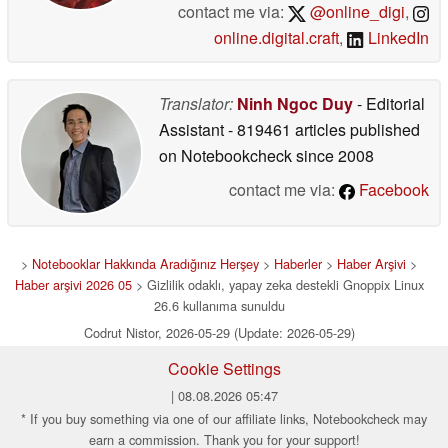
contact me via:
@online_digi
,
online.digital.craft
,
LinkedIn
Translator:
Ninh Ngoc Duy
- Editorial
Assistant
- 819461 articles published
on Notebookcheck
since 2008
contact me via:
Facebook
>
Notebooklar Hakkında Aradığınız Herşey
>
Haberler
>
Haber Arşivi
>
Haber arşivi 2026 05
> Gizlilik odaklı, yapay zeka destekli Gnoppix Linux
26.6 kullanıma sunuldu
Codrut Nistor, 2026-05-29 (Update: 2026-05-29)
Cookie Settings
| 08.08.2026 05:47
* If you buy something via one of our affiliate links, Notebookcheck may
earn a commission. Thank you for your support!