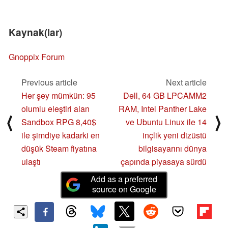
Kaynak(lar)
Gnoppix Forum
Previous article
Next article
Her şey mümkün: 95
Dell, 64 GB LPCAMM2
olumlu eleştiri alan
RAM, Intel Panther Lake
⟨
⟩
Sandbox RPG 8,40$
ve Ubuntu Linux ile 14
ile şimdiye kadarki en
inçlik yeni dizüstü
düşük Steam fiyatına
bilgisayarını dünya
ulaştı
çapında piyasaya sürdü
Add as a preferred
source on Google