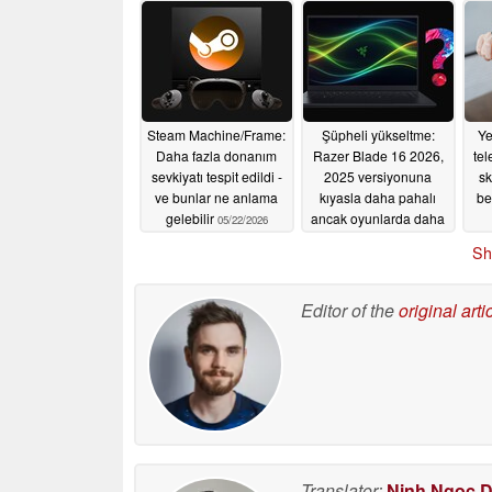
05/23/2026
Steam Machine/Frame:
Şüpheli yükseltme:
Ye
Daha fazla donanım
Razer Blade 16 2026,
te
sevkiyatı tespit edildi -
2025 versiyonuna
sk
ve bunlar ne anlama
kıyasla daha pahalı
be
gelebilir
ancak oyunlarda daha
05/22/2026
yavaş olduğu
Sh
bildiriliyor
05/21/2026
Editor of the
original arti
Translator:
Ninh Ngoc 