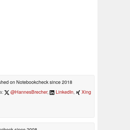
lished on Notebookcheck
since 2018
a:
@HannesBrecher
,
LinkedIn
,
Xing
okcheck
since 2008