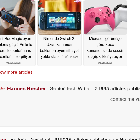
ni RedMagic oyun
Nintendo Switch 2:
Microsoft görünüşe
lefonu güçlü AnTuTu
Uzun zamandır
göre Xbox
oru ile performans
beklenen oyun nihayet
kumandasında sessiz
cerilerini sergiliyor
yolda olabilir
değişiklikler yapıyor
05/21/2026
05/21/2026
05/21/2026
ow more articles
cle
:
Hannes Brecher
- Senior Tech Writer
- 21995 articles pub
contact me vi
Duy
- Editorial Assistant
- 818035 articles published on Notebo