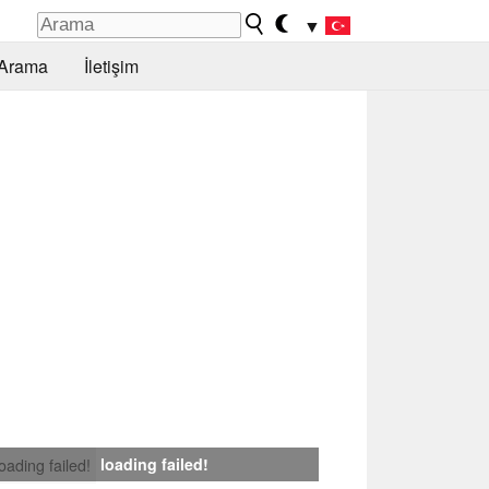
▼
Arama
İletişim
loading failed!
loading failed!