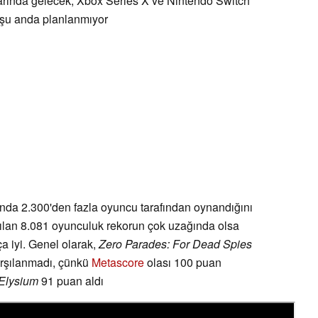
nlarında gelecek, Xbox Series X ve Nintendo Switch
 şu anda planlanmıyor
da 2.300'den fazla oyuncu tarafından oynandığını
rılan 8.081 oyunculuk rekorun çok uzağında olsa
ça iyi. Genel olarak,
Zero Parades: For Dead Spies
arşılanmadı, çünkü
Metascore
olası 100 puan
Elysium
91 puan aldı