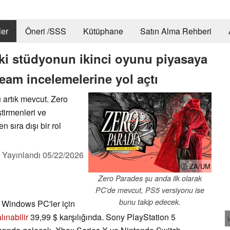
er
Öneri /SSS
Kütüphane
Satın Alma Rehberi
ki stüdyonun ikinci oyunu piyasaya
team incelemelerine yol açtı
u artık mevcut. Zero
tirmenleri ve
sıra dışı bir rol
,
Yayınlandı
05/22/2026
ⓘ ZA/UM
Zero Parades şu anda ilk olarak
PC'de mevcut, PS5 versiyonu ise
bunu takip edecek.
Windows PC'ler için
ınabilir
39,99 $ karşılığında. Sony PlayStation 5