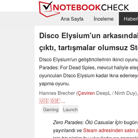
Ana Sayfa
İnceleme
Haberl
Disco Elysium'un arkasında
çıktı, tartışmalar olumsuz S
Disco Elysium'un geliştiricilerinin ikinci oyun
Parades: For Dead Spies, mevcut haliyle eleş
oyuncuları Disco Elysium kadar ikna edemeyen 
yapma oyunu.
Hannes Brecher (
Çeviren
DeepL / Ninh Duy)
🇺🇸
🇩🇪
...
Gaming
Launch
Zero Parades: Ölü Casuslar İçin
bugün 
yayınlandı ve
Steam adresinden satın al