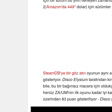
için bir sürüm bu yılın ilerleyen zama
2
(Amazon'da 449
dolar) için sürümler
SteamDB'ye bir göz atın
oyunun aynı an
gösteriyor.
Disco Elysium
tarafından kı
bile, bu bir bağımsız macera için olduk
henüz ZA/UM'nin ilk oyunu kadar iyi k
üzerinden 83 puan gösteriliyor -
Disco 