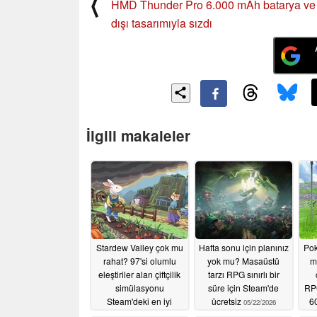
⟨
HMD Thunder Pro 6.000 mAh batarya ve 
dışı tasarımıyla sızdı
İlgili makaleler
Stardew Valley çok mu
Hafta sonu için planınız
Pok
rahat? 97'si olumlu
yok mu? Masaüstü
m
eleştiriler alan çiftçilik
tarzı RPG sınırlı bir
simülasyonu
süre için Steam'de
RPG
Steam'deki en iyi
ücretsiz
60
05/22/2026
fiyatına geri döndü