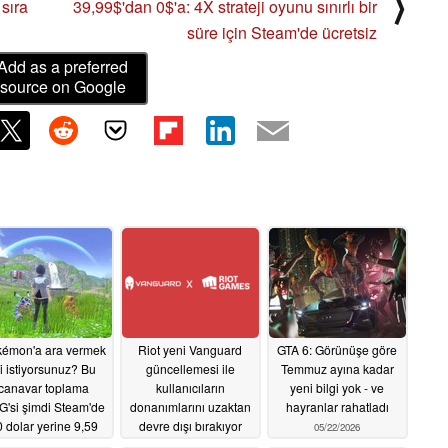
⟩
sıra
39,99$'dan 0$'a: 4X strateji oyunu sınırlı bir
süre için Steam'de ücretsiz
Add as a preferred
source on Google
émon'a ara vermek
Riot yeni Vanguard
GTA 6: Görünüşe göre
i istiyorsunuz? Bu
güncellemesi ile
Temmuz ayına kadar
canavar toplama
kullanıcıların
yeni bilgi yok - ve
'si şimdi Steam'de
donanımlarını uzaktan
hayranlar rahatladı
 dolar yerine 9,59
devre dışı bırakıyor
05/22/2026
dolar
05/22/2026
05/22/2026