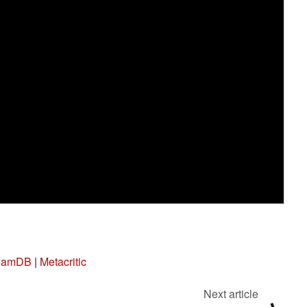
eamDB
|
Metacritic
Next article