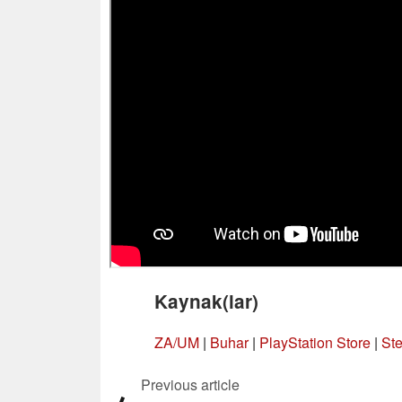
Kaynak(lar)
ZA/UM
|
Buhar
|
PlayStation Store
|
St
Previous article