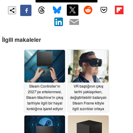
İlgili makaleler
Steam Controller’ın
VR başlığının çıkış
2027’ye ertelenmesi,
tarihi yaklaşırken,
Steam Machine’in çıkış
değiştirilebilir bataryalı
tarihiyle ilgili bir hayal
Steam Frame kitiyle
kırıklığına işaret ediyor
ilgili sızıntılar ortaya
olabilir
çıktı
06/19/2026
06/18/2026