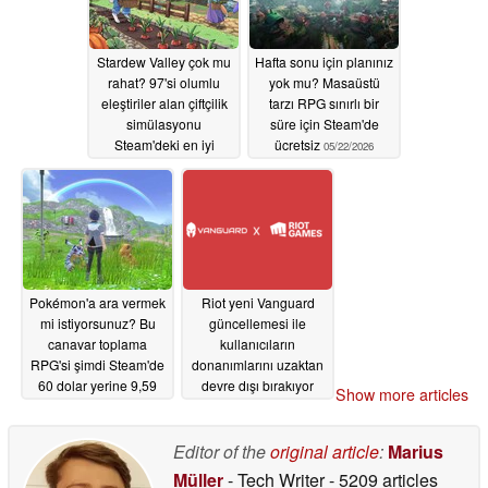
Stardew Valley çok mu
Hafta sonu için planınız
rahat? 97'si olumlu
yok mu? Masaüstü
eleştiriler alan çiftçilik
tarzı RPG sınırlı bir
simülasyonu
süre için Steam'de
Steam'deki en iyi
ücretsiz
05/22/2026
fiyatına geri döndü
05/23/2026
Pokémon'a ara vermek
Riot yeni Vanguard
mi istiyorsunuz? Bu
güncellemesi ile
canavar toplama
kullanıcıların
RPG'si şimdi Steam'de
donanımlarını uzaktan
60 dolar yerine 9,59
devre dışı bırakıyor
Show more articles
dolar
05/22/2026
05/22/2026
Editor of the
original article
:
Marius
Müller
- Tech Writer
- 5209 articles