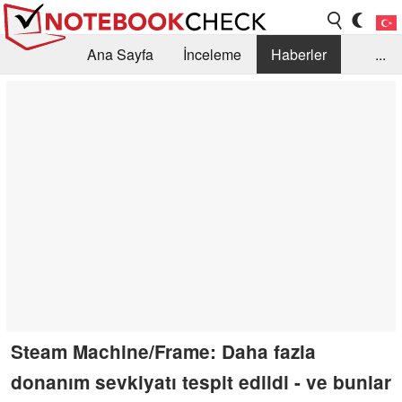
Ana Sayfa
İnceleme
Haberler
...
Öneri /SSS
Kütüphane
Satın Alma Rehberi
Arama
İletişim
Steam Machine/Frame: Daha fazla
donanım sevkiyatı tespit edildi - ve bunlar