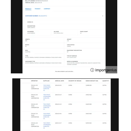
ⓘ importgenius