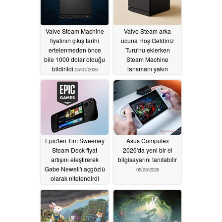
Valve Steam Machine
Valve Steam arka
fiyatının çıkış tarihi
ucuna Hoş Geldiniz
ertelenmeden önce
Turu'nu eklerken
bile 1000 dolar olduğu
Steam Machine
bildirildi
lansmanı yakın
05/31/2026
görünüyor
05/31/2026
Epic'ten Tim Sweeney
Asus Computex
Steam Deck fiyat
2026'da yeni bir el
artışını eleştirerek
bilgisayarını tanıtabilir
Gabe Newell'ı açgözlü
05/25/2026
olarak nitelendirdi
05/29/2026