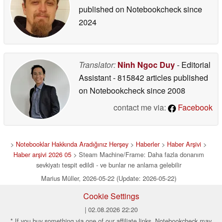
published on Notebookcheck
since
2024
Translator:
Ninh Ngoc Duy
- Editorial
Assistant
- 815842 articles published
on Notebookcheck
since 2008
contact me via:
Facebook
>
Notebooklar Hakkında Aradığınız Herşey
>
Haberler
>
Haber Arşivi
>
Haber arşivi 2026 05
> Steam Machine/Frame: Daha fazla donanım
sevkiyatı tespit edildi - ve bunlar ne anlama gelebilir
Marius Müller, 2026-05-22 (Update: 2026-05-22)
Cookie Settings
| 02.08.2026 22:20
* If you buy something via one of our affiliate links, Notebookcheck may