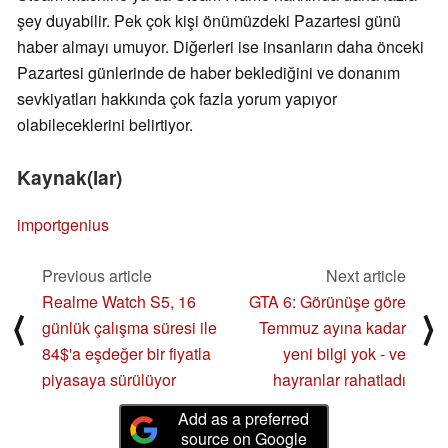
şey duyabilir. Pek çok kişi önümüzdeki Pazartesi günü
haber almayı umuyor. Diğerleri ise insanların daha önceki
Pazartesi günlerinde de haber beklediğini ve donanım
sevkiyatları hakkında çok fazla yorum yapıyor
olabileceklerini belirtiyor.
Kaynak(lar)
importgenius
Previous article
Next article
Realme Watch S5, 16
GTA 6: Görünüşe göre
⟨
⟩
günlük çalışma süresi ile
Temmuz ayına kadar
84$'a eşdeğer bir fiyatla
yeni bilgi yok - ve
piyasaya sürülüyor
hayranlar rahatladı
Add as a preferred
source on Google