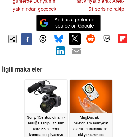
günlerde Dünya'nın
artık fiyat olarak Area-
yakınından geçecek
51 serisine rakip
Add as a preferred
source on Google
İlgili makaleler
Sony, 15+ stop dinamik
MagDac akıllı
aralığa sahip FX5 tam
telefonlara manyetik
kare 5K sinema
olarak iki kulaklık jakı
kamerasını piyasaya
ekliyor
05/18/2026