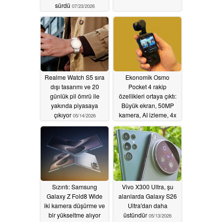
sürdü
07/23/2026
Realme Watch S5 sıra
Ekonomik Osmo
dışı tasarımı ve 20
Pocket 4 rakip
günlük pil ömrü ile
özellikleri ortaya çıktı:
yakında piyasaya
Büyük ekran, 50MP
çıkıyor
kamera, AI izleme, 4x
05/14/2026
zoom, 64GB depolama
05/13/2026
Sızıntı: Samsung
Vivo X300 Ultra, şu
Galaxy Z Fold8 Wide
alanlarda Galaxy S26
iki kamera düşürme ve
Ultra'dan daha
bir yükseltme alıyor
üstündür
05/13/2026