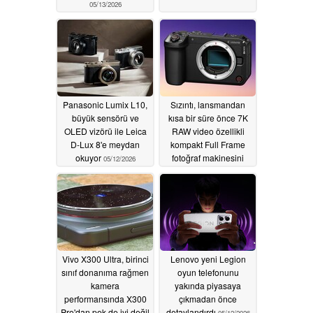
05/13/2026
Panasonic Lumix L10,
Sızıntı, lansmandan
büyük sensörü ve
kısa bir süre önce 7K
OLED vizörü ile Leica
RAW video özellikli
D-Lux 8'e meydan
kompakt Full Frame
okuyor
fotoğraf makinesini
05/12/2026
ortaya çıkardı
05/12/2026
Vivo X300 Ultra, birinci
Lenovo yeni Legion
sınıf donanıma rağmen
oyun telefonunu
kamera
yakında piyasaya
performansında X300
çıkmadan önce
Pro'dan pek de iyi değil
detaylandırdı