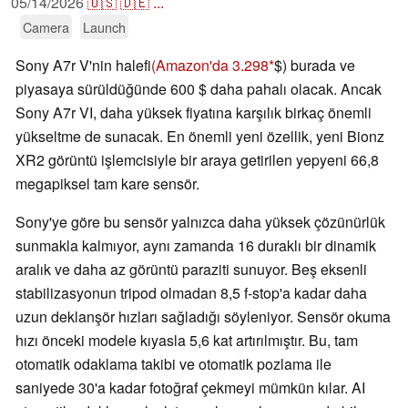
05/14/2026
🇺🇸
🇩🇪
...
Camera
Launch
Sony A7r V'nin halefi
(Amazon'da 3.298
$) burada ve
piyasaya sürüldüğünde 600 $ daha pahalı olacak. Ancak
Sony A7r VI, daha yüksek fiyatına karşılık birkaç önemli
yükseltme de sunacak. En önemli yeni özellik, yeni Bionz
XR2 görüntü işlemcisiyle bir araya getirilen yepyeni 66,8
megapiksel tam kare sensör.
Sony'ye göre bu sensör yalnızca daha yüksek çözünürlük
sunmakla kalmıyor, aynı zamanda 16 duraklı bir dinamik
aralık ve daha az görüntü paraziti sunuyor. Beş eksenli
stabilizasyonun tripod olmadan 8,5 f-stop'a kadar daha
uzun deklanşör hızları sağladığı söyleniyor. Sensör okuma
hızı önceki modele kıyasla 5,6 kat artırılmıştır. Bu, tam
otomatik odaklama takibi ve otomatik pozlama ile
saniyede 30'a kadar fotoğraf çekmeyi mümkün kılar. AI