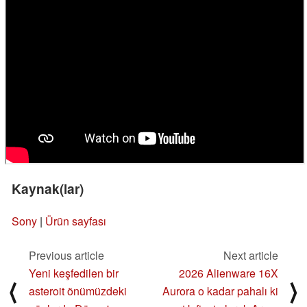
Kaynak(lar)
Sony
|
Ürün sayfası
Previous article
Next article
Yeni keşfedilen bir
2026 Alienware 16X
⟨
⟩
asteroit önümüzdeki
Aurora o kadar pahalı ki