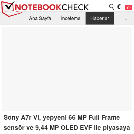
Ana Sayfa
İnceleme
Haberler
...
Öneri /SSS
Kütüphane
Satın Alma Rehberi
Arama
İletişim
Sony A7r VI, yepyeni 66 MP Full Frame
sensör ve 9,44 MP OLED EVF ile piyasaya