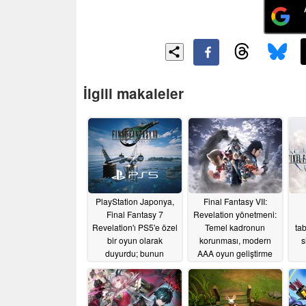
İlgili makaleler
PlayStation Japonya,
Final Fantasy VII:
Final Fantasy 7
Revelation yönetmeni:
Revelation'ı PS5'e özel
Temel kadronun
ta
bir oyun olarak
korunması, modern
s
duyurdu; bunun
AAA oyun geliştirme
sorumlusu ise Grok
döngülerinden
kaynaklanan
06/13/2026
gecikmelerin
önlenmesine yardımcı