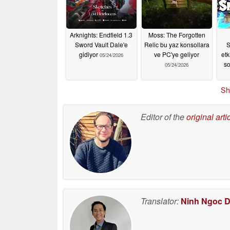
oldu
06/11/2026
Arknights: Endfield 1.3
Moss: The Forgotten
Sword Vault Dale'e
Relic bu yaz konsollara
S
gidiyor
ve PC'ye geliyor
etk
05/24/2026
so
05/24/2026
Sh
Editor of the
original arti
Translator:
Ninh Ngoc 