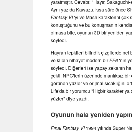
yaratmıştır. Cevabı: "Hayır, Sakaguchi-s
Aynı yazıda Kawazu, kısa süre önce Sh
Fantasy VI
'yı ve Mash karakterini çok s
konuştuğunu ve bu konuşmanın kendisi
olmasa bile, oyunun 3D bir yeniden yapı
söyledi.
Hayran tepkileri bilindik çizgilerde net 
ve klibin nihayet modern bir
FF6
'nın y
söyledi. Diğerleri ise yapay zekanın h
çekti: NPC'lerin üzerinde mantıksız bir 
görünen yüzler ve orijinal sıcaklığını o
Life'da bir yorumcu "Hiçbir karakter ya
yüzler" diye yazdı.
Oyunun hala yeniden yapı
Final Fantasy VI
1994 yılında Super Ni