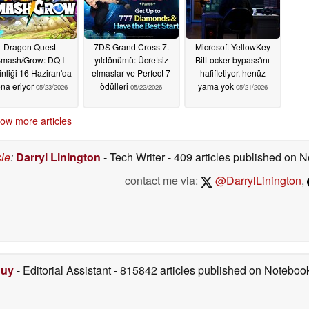
Dragon Quest
7DS Grand Cross 7.
Microsoft YellowKey
mash/Grow: DQ I
yıldönümü: Ücretsiz
BitLocker bypass'ını
inliği 16 Haziran'da
elmaslar ve Perfect 7
hafifletiyor, henüz
na eriyor
ödülleri
yama yok
05/23/2026
05/22/2026
05/21/2026
ow more articles
cle
:
Darryl Linington
- Tech Writer
- 409 articles published on
contact me via:
@DarrylLinington
,
Duy
- Editorial Assistant
- 815842 articles published on Notebo