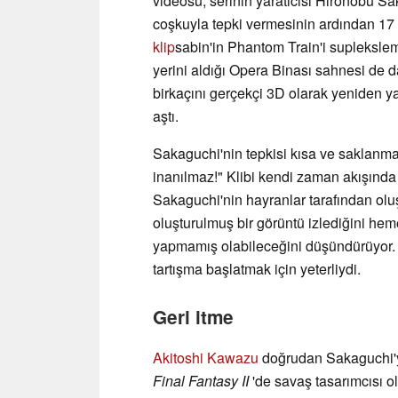
videosu, serinin yaratıcısı Hironobu Sa
coşkuyla tepki vermesinin ardından 17 
klip
sabin'in Phantom Train'i suplekslem
yerini aldığı Opera Binası sahnesi de 
birkaçını gerçekçi 3D olarak yeniden 
aştı.
Sakaguchi'nin tepkisi kısa ve saklanmad
inanılmaz!" Klibi kendi zaman akışında pa
Sakaguchi'nin hayranlar tarafından olu
oluşturulmuş bir görüntü izlediğini hem
yapmamış olabileceğini düşündürüyor. 
tartışma başlatmak için yeterliydi.
Geri itme
Akitoshi Kawazu
doğrudan Sakaguchi'y
Final Fantasy II
'de savaş tasarımcısı o