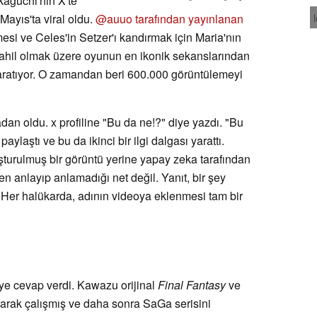
kaguchi'nin X'te
Mayıs'ta viral oldu.
@auuo tarafından yayınlanan
esi ve Celes'in Setzer'ı kandırmak için Maria'nın
dahil olmak üzere oyunun en ikonik sekanslarından
yaratıyor. O zamandan beri 600.000 görüntülemeyi
an oldu. x profiline "Bu da ne!?" diye yazdı. "Bu
ylaştı ve bu da ikinci bir ilgi dalgası yarattı.
şturulmuş bir görüntü yerine yapay zeka tarafından
en anlayıp anlamadığı net değil. Yanıt, bir şey
Her halükarda, adının videoya eklenmesi tam bir
e cevap verdi. Kawazu orijinal
Final Fantasy
ve
larak çalışmış ve daha sonra SaGa serisini