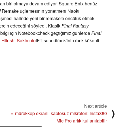
rdan biri olmaya devam ediyor. Square Enix henüz
I
Remake üçlemesinin yönetmeni Naoki
eşmesi halinde yeni bir remake'e öncülük etmek
tercih edeceğini söyledi. Klasik
Final Fantasy
 bilgi için Notebookcheck geçtiğimiz günlerde
Final
u
Hitoshi Sakimoto
fFT soundtrack'inin rock kökenli
Next article
⟩
E-mürekkep ekranlı kablosuz mikrofon: Insta360
Mic Pro artık kullanılabilir