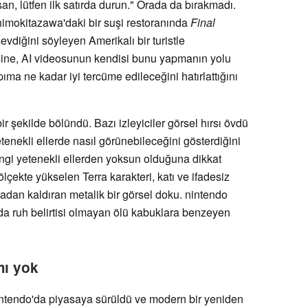
an, lütfen ilk satırda durun." Orada da bırakmadı.
imokitazawa'daki bir suşi restoranında
Final
evdiğini söyleyen Amerikalı bir turistle
ne, AI videosunun kendisi bunu yapmanın yolu
ma ne kadar iyi tercüme edileceğini hatırlattığını
bir şekilde bölündü. Bazı izleyiciler görsel hırsı övdü
etenekli ellerde nasıl görünebileceğini gösterdiğini
angi yetenekli ellerden yoksun olduğuna dikkat
ölçekte yükselen Terra karakteri, katı ve ifadesiz
rtadan kaldıran metalik bir görsel doku. nintendo
 da ruh belirtisi olmayan ölü kabuklara benzeyen
mı yok
ntendo'da piyasaya sürüldü ve modern bir yeniden