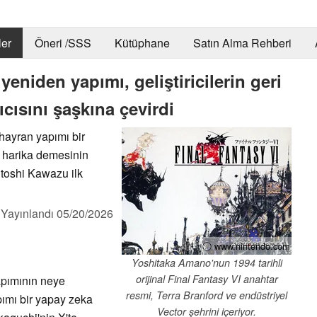
er
Öneri /SSS
Kütüphane
Satın Alma Rehberi
eniden yapımı, geliştiricilerin geri
ıcısını şaşkına çevirdi
 hayran yapımı bir
 harika demesinin
itoshi Kawazu ilk
,
Yayınlandı
05/20/2026
ⓘ www.nintendo.com
Yoshitaka Amano'nun 1994 tarihli
orijinal Final Fantasy VI anahtar
pımının neye
resmi, Terra Branford ve endüstriyel
ımı bir yapay zeka
Vector şehrini içeriyor.