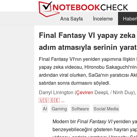
Ana Sayfa
İnceleme
Haberl
Final Fantasy VI yapay zeka y
adım atmasıyla serinin yarat
Final Fantasy VI'nın yeniden yapımına ilişkin
yapay zeka videosu, Hironobu Sakaguchi'nin
ardından viral olurken, SaGa'nın yaratıcısı Ak
satırdan sonra durmasını söyledi.
Darryl Linington (
Çeviren
DeepL / Ninh Duy)
🇺🇸
🇩🇪
...
AI
Gaming
Software
Social Media
Modern bir
Final Fantasy VI
yeniden ya
benzeyebileceğini gösteren hayran yap