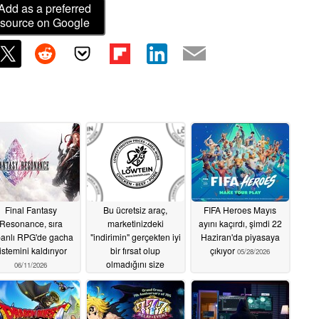
Add as a preferred
source on Google
Final Fantasy
Bu ücretsiz araç,
FIFA Heroes Mayıs
Resonance, sıra
marketinizdeki
ayını kaçırdı, şimdi 22
banlı RPG'de gacha
"indirimin" gerçekten iyi
Haziran'da piyasaya
istemini kaldırıyor
bir fırsat olup
çıkıyor
05/28/2026
olmadığını size
06/11/2026
söylemek için devlet
verilerini kullanıyor
06/09/2026