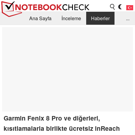
Ana Sayfa
İnceleme
Haberler
...
Öneri /SSS
Kütüphane
Satın Alma Rehberi
Arama
İletişim
Garmin Fenix 8 Pro ve diğerleri,
kısıtlamalarla birlikte ücretsiz inReach