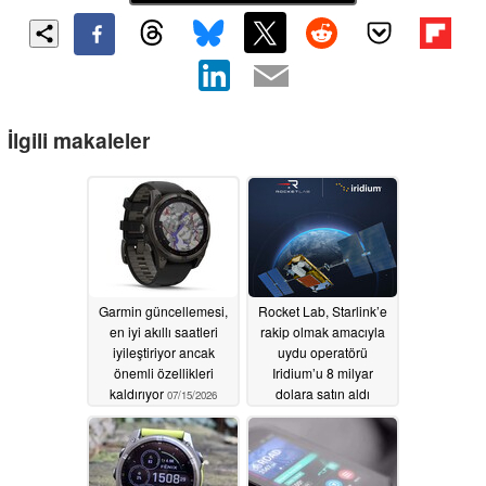
İlgili makaleler
Garmin güncellemesi,
Rocket Lab, Starlink’e
en iyi akıllı saatleri
rakip olmak amacıyla
iyileştiriyor ancak
uydu operatörü
önemli özellikleri
Iridium’u 8 milyar
kaldırıyor
dolara satın aldı
07/15/2026
06/30/2026