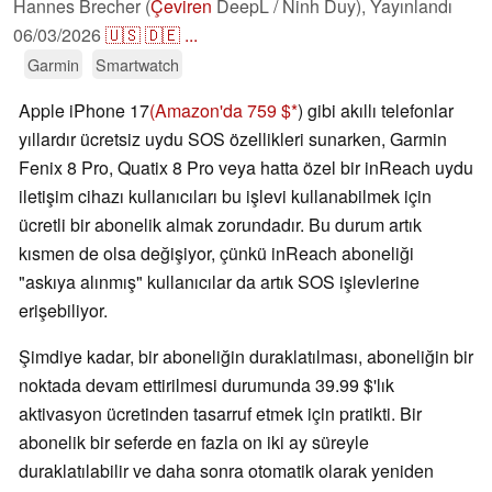
Hannes Brecher (
Çeviren
DeepL / Ninh Duy),
Yayınlandı
06/03/2026
🇺🇸
🇩🇪
...
Garmin
Smartwatch
Apple iPhone 17
(Amazon'da 759 $
) gibi akıllı telefonlar
yıllardır ücretsiz uydu SOS özellikleri sunarken, Garmin
Fenix 8 Pro, Quatix 8 Pro veya hatta özel bir inReach uydu
iletişim cihazı kullanıcıları bu işlevi kullanabilmek için
ücretli bir abonelik almak zorundadır. Bu durum artık
kısmen de olsa değişiyor, çünkü inReach aboneliği
"askıya alınmış" kullanıcılar da artık SOS işlevlerine
erişebiliyor.
Şimdiye kadar, bir aboneliğin duraklatılması, aboneliğin bir
noktada devam ettirilmesi durumunda 39.99 $'lık
aktivasyon ücretinden tasarruf etmek için pratikti. Bir
abonelik bir seferde en fazla on iki ay süreyle
duraklatılabilir ve daha sonra otomatik olarak yeniden