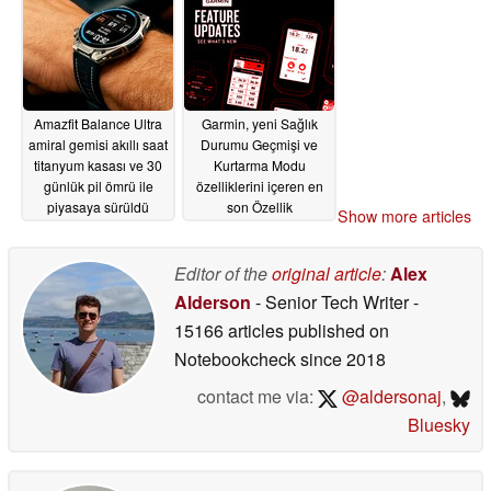
Amazfit Balance Ultra
Garmin, yeni Sağlık
amiral gemisi akıllı saat
Durumu Geçmişi ve
titanyum kasası ve 30
Kurtarma Modu
günlük pil ömrü ile
özelliklerini içeren en
piyasaya sürüldü
son Özellik
Show more articles
Güncellemesini
06/03/2026
açıkladı
06/03/2026
Editor of the
original article
:
Alex
Alderson
- Senior Tech Writer
-
15166 articles published on
Notebookcheck
since 2018
contact me via:
@aldersonaj
,
Bluesky