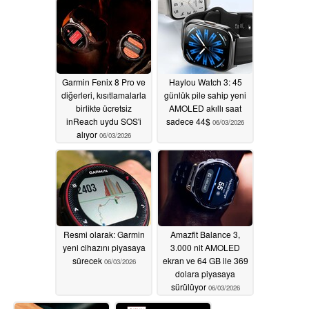
Garmin Fenix 8 Pro ve
Haylou Watch 3: 45
diğerleri, kısıtlamalarla
günlük pile sahip yeni
birlikte ücretsiz
AMOLED akıllı saat
inReach uydu SOS'i
sadece 44$
06/03/2026
alıyor
06/03/2026
Resmi olarak: Garmin
Amazfit Balance 3,
yeni cihazını piyasaya
3.000 nit AMOLED
sürecek
ekran ve 64 GB ile 369
06/03/2026
dolara piyasaya
sürülüyor
06/03/2026