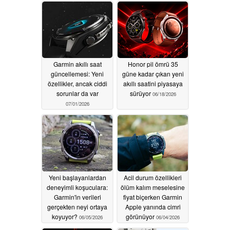
Garmin akıllı saat
Honor pil ömrü 35
güncellemesi: Yeni
güne kadar çıkan yeni
özellikler, ancak ciddi
akıllı saatini piyasaya
sorunlar da var
sürüyor
06/18/2026
07/01/2026
Yeni başlayanlardan
Acil durum özellikleri
deneyimli koşuculara:
ölüm kalım meselesine
Garmin'in verileri
fiyat biçerken Garmin
gerçekten neyi ortaya
Apple yanında cimri
koyuyor?
görünüyor
06/05/2026
06/04/2026