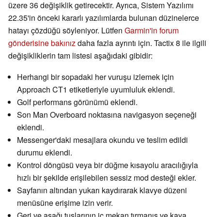
üzere 36 değişiklik getirecektir. Ayrıca, Sistem Yazılımı
22.35'in önceki kararlı yazılımlarda bulunan düzinelerce
hatayı çözdüğü söyleniyor. Lütfen
Garmin'in forum
gönderisine bakınız
daha fazla ayrıntı için. Tactix 8 ile ilgili
değişikliklerin tam listesi aşağıdaki gibidir:
Herhangi bir sopadaki her vuruşu izlemek için
Approach CT1 etiketleriyle uyumluluk eklendi.
Golf performans görünümü eklendi.
Son Man Overboard noktasına navigasyon seçeneği
eklendi.
Messenger'daki mesajlara okundu ve teslim edildi
durumu eklendi.
Kontrol döngüsü veya bir düğme kısayolu aracılığıyla
hızlı bir şekilde erişilebilen sessiz mod desteği ekler.
Sayfanın altından yukarı kaydırarak klavye düzeni
menüsüne erişime izin verir.
Geri ve aşağı tuşlarının iç mekan tırmanış ve kaya