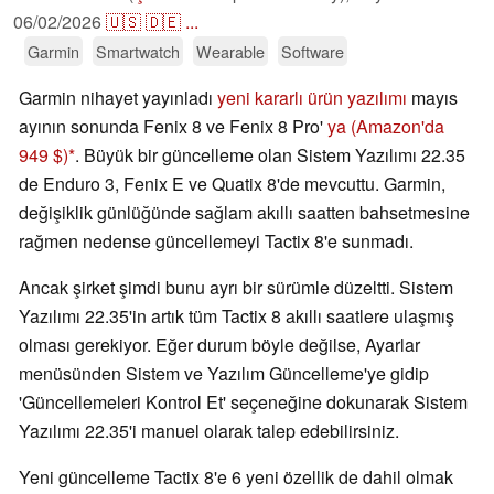
06/02/2026
🇺🇸
🇩🇪
...
Garmin
Smartwatch
Wearable
Software
Garmin nihayet yayınladı
yeni kararlı ürün yazılımı
mayıs
ayının sonunda Fenix 8 ve Fenix 8 Pro'
ya (Amazon'da
949 $)
. Büyük bir güncelleme olan Sistem Yazılımı 22.35
de Enduro 3, Fenix E ve Quatix 8'de mevcuttu. Garmin,
değişiklik günlüğünde sağlam akıllı saatten bahsetmesine
rağmen nedense güncellemeyi Tactix 8'e sunmadı.
Ancak şirket şimdi bunu ayrı bir sürümle düzeltti. Sistem
Yazılımı 22.35'in artık tüm Tactix 8 akıllı saatlere ulaşmış
olması gerekiyor. Eğer durum böyle değilse, Ayarlar
menüsünden Sistem ve Yazılım Güncelleme'ye gidip
'Güncellemeleri Kontrol Et' seçeneğine dokunarak Sistem
Yazılımı 22.35'i manuel olarak talep edebilirsiniz.
Yeni güncelleme Tactix 8'e 6 yeni özellik de dahil olmak