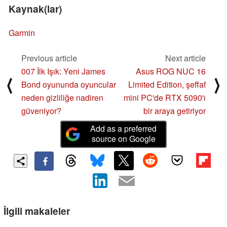
Kaynak(lar)
Garmin
Previous article
Next article
007 İlk Işık: Yeni James
Asus ROG NUC 16
⟨
⟩
Bond oyununda oyuncular
Limited Edition, şeffaf
neden gizliliğe nadiren
mini PC'de RTX 5090'ı
güveniyor?
bir araya getiriyor
Add as a preferred
source on Google
İlgili makaleler