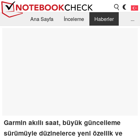
Ana Sayfa
İnceleme
Haberler
...
Öneri /SSS
Kütüphane
Satın Alma Rehberi
Arama
İletişim
Garmin akıllı saat, büyük güncelleme
sürümüyle düzinelerce yeni özellik ve