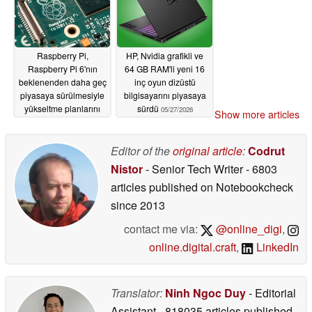
Raspberry Pi,
HP, Nvidia grafikli ve
Raspberry Pi 6'nın
64 GB RAM'li yeni 16
beklenenden daha geç
inç oyun dizüstü
piyasaya sürülmesiyle
bilgisayarını piyasaya
yükseltme planlarını
sürdü
05/27/2026
Show more articles
açıklıyor
05/27/2026
Editor of the
original article
:
Codrut
Nistor
- Senior Tech Writer
- 6803
articles published on Notebookcheck
since 2013
contact me via:
@online_digi
,
online.digital.craft
,
LinkedIn
Translator:
Ninh Ngoc Duy
- Editorial
Assistant
- 818035 articles published