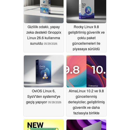
Gizlilik odaklı, yapay
Rocky Linux 9.8
zeka destekli Gnoppix
geliştirilmiş güvenlik ve
Linux 26.6 kullanıma
çoklu paket
sunuldu
güncellemeleri ile
05/29/2026
piyasaya sürüldü
05/29/2026
OviOS Linux 6,
AlmaLinux 10.2 ve 9.8
SysV'den systemd'ye
güncellenmiş
geçiş yapıyor
derleyiciler, geliştirilmiş
05/28/2026
güvenlik ve daha
fazlasıyla birlikte
düşüyor
05/28/2026