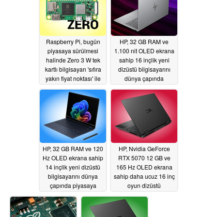
Raspberry Pi, bugün
HP, 32 GB RAM ve
piyasaya sürülmesi
1.100 nit OLED ekrana
halinde Zero 3 W tek
sahip 16 inçlik yeni
kartlı bilgisayarı 'sıfıra
dizüstü bilgisayarını
yakın fiyat noktası' ile
dünya çapında
tartışıyor
piyasaya sürdü
05/28/2026
05/27/2026
HP, 32 GB RAM ve 120
HP, Nvidia GeForce
Hz OLED ekrana sahip
RTX 5070 12 GB ve
14 inçlik yeni dizüstü
165 Hz OLED ekrana
bilgisayarını dünya
sahip daha ucuz 16 inç
çapında piyasaya
oyun dizüstü
sürdü
bilgisayarını piyasaya
05/27/2026
sürdü
05/27/2026