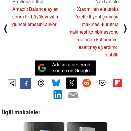
Previous article
Next article
Amazfit Balance aylar
Xiaomi'nin elektroliz
sonra ilk büyük yazılım
özellikli yeni çamaşır
güncellemesini alıyor
makinesi-kurutma
⟨
⟩
makinesi kombinasyonu
deterjan kullanımını
azaltmaya yardımcı
olabilir
Add as a preferred
source on Google
İlgili makaleler