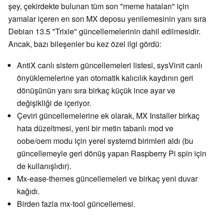
şey, çekirdekte bulunan tüm son "meme hataları" için
yamalar içeren en son MX deposu yenilemesinin yanı sıra
Debian 13.5 "Trixie" güncellemelerinin dahil edilmesidir.
Ancak, bazı bileşenler bu kez özel ilgi gördü:
AntiX canlı sistem güncellemeleri listesi, sysVinit canlı
önyüklemelerine yarı otomatik kalıcılık kaydının geri
dönüşünün yanı sıra birkaç küçük ince ayar ve
değişikliği de içeriyor.
Çeviri güncellemelerine ek olarak, MX Installer birkaç
hata düzeltmesi, yeni bir metin tabanlı mod ve
oobe/oem modu için yerel systemd birimleri aldı (bu
güncellemeyle geri dönüş yapan Raspberry Pi spin için
de kullanışlıdır).
Mx-ease-themes güncellemeleri ve birkaç yeni duvar
kağıdı.
Birden fazla mx-tool güncellemesi.