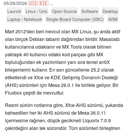
05/26/2026
🇺🇸
🇩🇪
...
Launch
Linux / Unix
Open Source
Software
Desktop
Laptop / Notebook
Single-Board Computer (SBC)
ARM
Mart 2012'den beri mevcut olan MX Linux, şu anda aktif
olan birçok Debian tabanlı dağıtımdan biridir. Masaüstü
kullanıcılarına odaklanır ve MX Tools olarak bilinen
yaklaşık 40 kullanıcı odaklı kod parçası gibi MX
topluluğundan ek yazılımların yanı sıra temel antiX
bileşenlerini kullanır. En son güncelleme 25.2 olarak
etiketlendi ve Xfce ve KDE Gelişmiş Donanım Desteği
(AHS) sürümleri için Mesa 26.0.1 ile birlikte geliyor. Bir
Fluxbox çeşidi de mevcuttur.
Resmi sürüm notlarına göre, Xfce-AHS sürümü, yukarıda
bahsedilen her iki AHS sürümü de Mesa 26.0.1'i
içermesine rağmen, düşük gecikmeli Liquorix 7.0.9
çekirdeğini alan tek sürümdür. Tüm sürümleri birleştiren