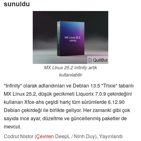
sunuldu
ⓘ QuillBot
MX Linux 25.2 Infinity artık
kullanılabilir
"Infinity" olarak adlandırılan ve Debian 13.5 "Trixie" tabanlı
MX Linux 25.2, düşük gecikmeli Liquorix 7.0.9 çekirdeğini
kullanan Xfce-ahs çeşidi hariç tüm sürümlerde 6.12.90
Debian çekirdeği ile birlikte geliyor. Her zamanki gibi çok
sayıda ince ayar, düzeltme ve güncellenmiş paketler de
mevcut.
Codrut Nistor (
Çeviren
DeepL / Ninh Duy),
Yayınlandı