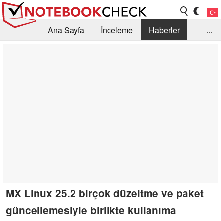
Ana Sayfa
İnceleme
Haberler
...
Öneri /SSS
Kütüphane
Satın Alma Rehberi
Arama
İletişim
MX Linux 25.2 birçok düzeltme ve paket
güncellemesiyle birlikte kullanıma