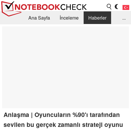
Ana Sayfa
İnceleme
Haberler
...
Öneri /SSS
Kütüphane
Satın Alma Rehberi
Arama
İletişim
Anlaşma | Oyuncuların %90'ı tarafından
sevilen bu gerçek zamanlı strateji oyunu