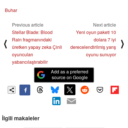
Buhar
Previous article
Next article
Stellar Blade: Blood
Yeni oyun paketi 10
Rain fragmanındaki
dolara 7 iyi
⟨
⟩
üretken yapay zeka Çinli
derecelendirilmiş yarış
oyuncuları
oyunu sunuyor
yabancılaştırabilir
Add as a preferred
source on Google
İlgili makaleler