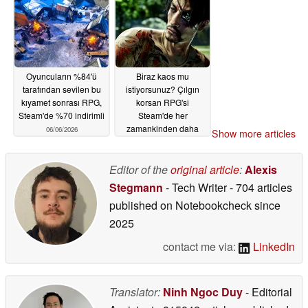
Oyuncuların %84'ü
Biraz kaos mu
tarafından sevilen bu
istiyorsunuz? Çılgın
kıyamet sonrası RPG,
korsan RPG'si
Steam'de %70 indirimli
Steam'de her
zamankinden daha
06/06/2026
Show more articles
ucuz
06/05/2026
Editor of the
original article
:
Alexis
Stegmann
- Tech Writer
- 704 articles
published on Notebookcheck
since
2025
contact me via:
LinkedIn
Translator:
Ninh Ngoc Duy
- Editorial