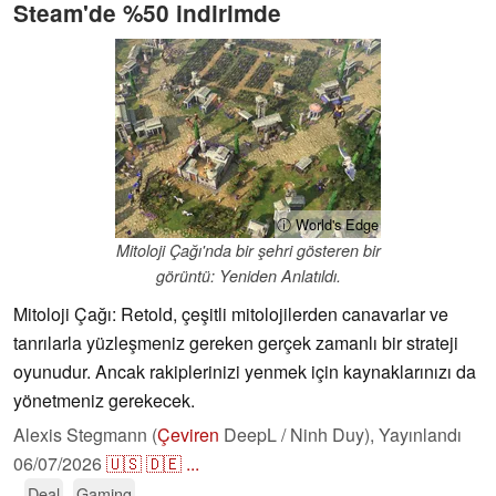
Steam'de %50 indirimde
ⓘ World's Edge
Mitoloji Çağı'nda bir şehri gösteren bir
görüntü: Yeniden Anlatıldı.
Mitoloji Çağı: Retold, çeşitli mitolojilerden canavarlar ve
tanrılarla yüzleşmeniz gereken gerçek zamanlı bir strateji
oyunudur. Ancak rakiplerinizi yenmek için kaynaklarınızı da
yönetmeniz gerekecek.
Alexis Stegmann (
Çeviren
DeepL / Ninh Duy),
Yayınlandı
06/07/2026
🇺🇸
🇩🇪
...
Deal
Gaming