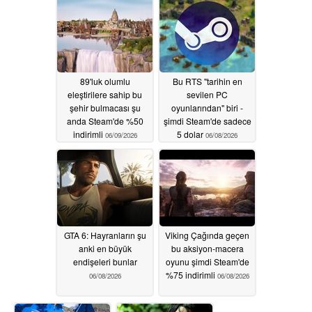
06/10/2026
89'luk olumlu
Bu RTS "tarihin en
eleştirilere sahip bu
sevilen PC
şehir bulmacası şu
oyunlarından" biri -
anda Steam'de %50
şimdi Steam'de sadece
indirimli
5 dolar
06/09/2026
06/08/2026
GTA 6: Hayranların şu
Viking Çağında geçen
anki en büyük
bu aksiyon-macera
endişeleri bunlar
oyunu şimdi Steam'de
%75 indirimli
06/08/2026
06/08/2026