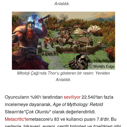
Anlatıldı.
ⓘ World's Edge
Mitoloji Çağı'nda Thor'u gösteren bir resim: Yeniden
Anlatıldı.
Oyuncuların %90'ı tarafından
seviliyor
22.540'tan fazla
incelemeye dayanarak,
Age of Mythology: Retold
Steam'de
"Çok Olumlu
" olarak değerlendirildi.
Metacritic'te
metascore'u 83 ve kullanıcı puanı 7.8'dir. Bu
nedenle, hikayesi, evreni, çeşitli birimleri ve özellikleri gibi