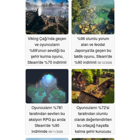
Viking Çağı'nda geçen
%96 olumlu yorum
ve oyuncuların
alan ve feodal
%69'unun sevdiği bu
Japonya'da geçen bu
şehir kurma oyunu,
taktik oyunu, Steam'de
Steam'de %70 indirimli
%90 indirimli
06/12/2026
06/13/2026
Oyuncuların %78'i
Oyuncuların %72'si
tarafından sevilen bu
tarafından olumlu
aksiyon RPG şu anda
olarak değerlendirilen
Steam'de %90
bu ortaçağ hayatta
indirimde
kalma şehir kurucusu
06/11/2026
Steam'de %80 indirimli