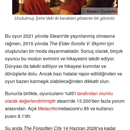
ⓘ Modern Storyteller
Unutulmuş Şehir'deki iki karakteri gösteren bir görüntü.
Bu oyun 2021 yılında Steam'de yayınlanmış olmasına
rağmen, 2015 yılında
The Elder Scrolls V: Skyrim
için
oluşturulan bir moda dayanmaktadır. Sonuç olarak, birçok
oyuncu bu modun evrimini ve hikayesini takdir ediyor.
Dünyası da takdir ediliyor ve hikayesi kıvrımlar ve
dönüşlerle dolu. Ancak bazı hatalar rapor edildiğinden ve
oyun bazen karmaşık olabileceğinden dikkatli olun.
Bununla birlikte, oyuncuların %95'i
tarafından olumlu
olarak değerlendirilmiştir
steam'de 13.200'den fazla yorum
arasından. Açık
Metacritic
metascore'u 85 ve kullanıcı
puanı 8.1'dir.
Şu anda
The Forgotten City
14 Haziran 2026'ya kadar