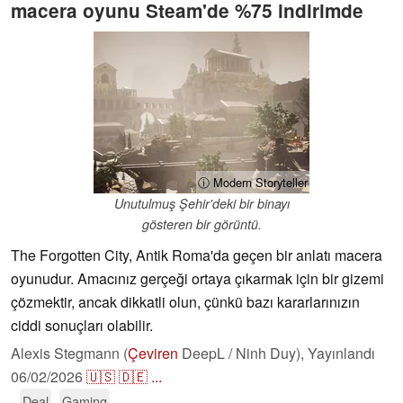
macera oyunu Steam'de %75 indirimde
ⓘ Modern Storyteller
Unutulmuş Şehir'deki bir binayı
gösteren bir görüntü.
The Forgotten City, Antik Roma'da geçen bir anlatı macera
oyunudur. Amacınız gerçeği ortaya çıkarmak için bir gizemi
çözmektir, ancak dikkatli olun, çünkü bazı kararlarınızın
ciddi sonuçları olabilir.
Alexis Stegmann (
Çeviren
DeepL / Ninh Duy),
Yayınlandı
06/02/2026
🇺🇸
🇩🇪
...
Deal
Gaming