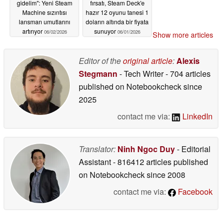
gidelim": Yeni Steam
fırsatı, Steam Deck'e
Machine sızıntısı
hazır 12 oyunu tanesi 1
lansman umutlarını
doların altında bir fiyata
artırıyor
sunuyor
06/02/2026
06/01/2026
Show more articles
Editor of the
original article
:
Alexis
Stegmann
- Tech Writer
- 704 articles
published on Notebookcheck
since
2025
contact me via:
LinkedIn
Translator:
Ninh Ngoc Duy
- Editorial
Assistant
- 816412 articles published
on Notebookcheck
since 2008
contact me via:
Facebook