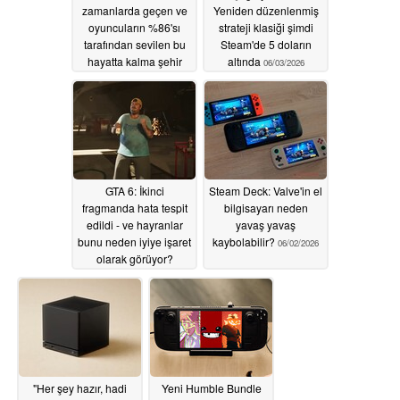
zamanlarda geçen ve
Yeniden düzenlenmiş
oyuncuların %86'sı
strateji klasiği şimdi
tarafından sevilen bu
Steam'de 5 doların
hayatta kalma şehir
altında
06/03/2026
kurma oyunu Steam'de
%50 indirimli
06/04/2026
GTA 6: İkinci
Steam Deck: Valve'in el
fragmanda hata tespit
bilgisayarı neden
edildi - ve hayranlar
yavaş yavaş
bunu neden iyiye işaret
kaybolabilir?
06/02/2026
olarak görüyor?
06/02/2026
"Her şey hazır, hadi
Yeni Humble Bundle