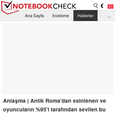
Ana Sayfa
İnceleme
Haberler
...
Öneri /SSS
Kütüphane
Satın Alma Rehberi
Arama
İletişim
Anlaşma | Antik Roma'dan esinlenen ve
oyuncuların %95'i tarafından sevilen bu