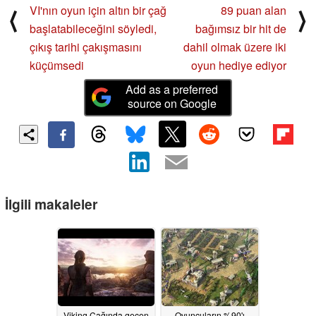
VI'nın oyun için altın bir çağ
89 puan alan
⟨
⟩
başlatabileceğini söyledi,
bağımsız bir hit de
çıkış tarihi çakışmasını
dahil olmak üzere iki
küçümsedi
oyun hediye ediyor
Add as a preferred
source on Google
İlgili makaleler
Viking Çağında geçen
Oyuncuların %90'ı