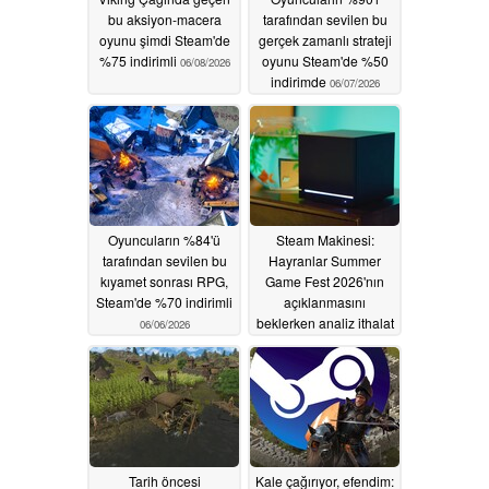
bu aksiyon-macera
tarafından sevilen bu
oyunu şimdi Steam'de
gerçek zamanlı strateji
%75 indirimli
oyunu Steam'de %50
06/08/2026
indirimde
06/07/2026
Oyuncuların %84'ü
Steam Makinesi:
tarafından sevilen bu
Hayranlar Summer
kıyamet sonrası RPG,
Game Fest 2026'nın
Steam'de %70 indirimli
açıklanmasını
beklerken analiz ithalat
06/06/2026
modelini gösteriyor
06/04/2026
Tarih öncesi
Kale çağırıyor, efendim: