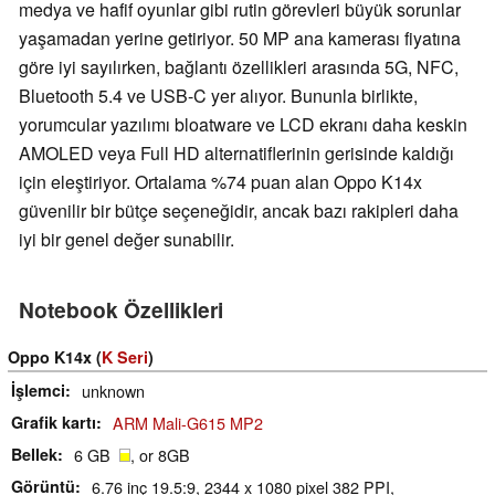
medya ve hafif oyunlar gibi rutin görevleri büyük sorunlar
yaşamadan yerine getiriyor. 50 MP ana kamerası fiyatına
göre iyi sayılırken, bağlantı özellikleri arasında 5G, NFC,
Bluetooth 5.4 ve USB-C yer alıyor. Bununla birlikte,
yorumcular yazılımı bloatware ve LCD ekranı daha keskin
AMOLED veya Full HD alternatiflerinin gerisinde kaldığı
için eleştiriyor. Ortalama %74 puan alan Oppo K14x
güvenilir bir bütçe seçeneğidir, ancak bazı rakipleri daha
iyi bir genel değer sunabilir.
Notebook Özellikleri
Oppo K14x (
K Seri
)
İşlemci
unknown
Grafik kartı
ARM Mali-G615 MP2
Bellek
6 GB
, or 8GB
Görüntü
6.76 inç 19.5:9, 2344 x 1080 pixel 382 PPI,