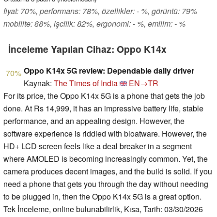
fiyat: 70%, performans: 78%, özellikler: - %, görüntü: 79%
mobilite: 88%, işcilik: 82%, ergonomi: - %, emilim: - %
İnceleme Yapılan Cihaz: Oppo K14x
Oppo K14x 5G review: Dependable daily driver
70%
Kaynak:
The Times of India
EN→TR
For its price, the Oppo K14x 5G is a phone that gets the job
done. At Rs 14,999, it has an impressive battery life, stable
performance, and an appealing design. However, the
software experience is riddled with bloatware. However, the
HD+ LCD screen feels like a deal breaker in a segment
where AMOLED is becoming increasingly common. Yet, the
camera produces decent images, and the build is solid. If you
need a phone that gets you through the day without needing
to be plugged in, then the Oppo K14x 5G is a great option.
Tek İnceleme, online bulunabilirlik, Kısa, Tarih: 03/30/2026