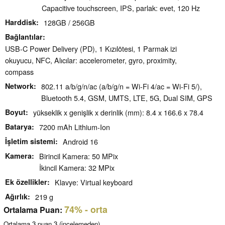
Capacitive touchscreen, IPS, parlak: evet, 120 Hz
Harddisk
128GB / 256GB
Bağlantılar
USB-C Power Delivery (PD), 1 Kızılötesi, 1 Parmak izi
okuyucu, NFC, Alıcılar: accelerometer, gyro, proximity,
compass
Network
802.11 a/b/g/n/ac (a/b/g/n = Wi-Fi 4/ac = Wi-Fi 5/),
Bluetooth 5.4, GSM, UMTS, LTE, 5G, Dual SIM, GPS
Boyut
yükseklik x genişlik x derinlik (mm): 8.4 x 166.6 x 78.4
Batarya
7200 mAh Lithium-Ion
İşletim sistemi
Android 16
Kamera
Birincil Kamera: 50 MPix
İkincil Kamera: 32 MPix
Ek özellikler
Klavye: Virtual keyboard
Ağırlık
219 g
74%
- orta
Ortalama Puan:
Ortalama
3
puan
3
(incelemeden)