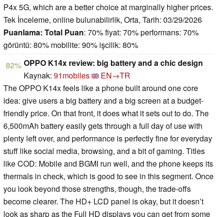
P4x 5G, which are a better choice at marginally higher prices.
Tek İnceleme, online bulunabilirlik, Orta, Tarih: 03/29/2026
Puanlama:
Total Puan
: 70% fiyat: 70% performans: 70%
görüntü: 80% mobilite: 90% işcilik: 80%
OPPO K14x review: big battery and a chic design
82%
Kaynak:
91mobiles
EN→TR
The OPPO K14x feels like a phone built around one core
idea: give users a big battery and a big screen at a budget-
friendly price. On that front, it does what it sets out to do. The
6,500mAh battery easily gets through a full day of use with
plenty left over, and performance is perfectly fine for everyday
stuff like social media, browsing, and a bit of gaming. Titles
like COD: Mobile and BGMI run well, and the phone keeps its
thermals in check, which is good to see in this segment. Once
you look beyond those strengths, though, the trade-offs
become clearer. The HD+ LCD panel is okay, but it doesn’t
look as sharp as the Full HD displays you can get from some