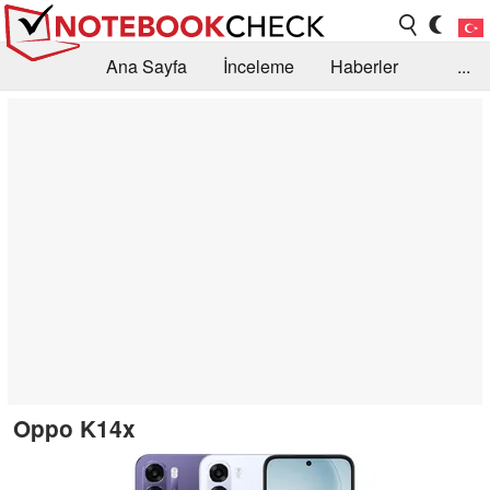
Ana Sayfa
İnceleme
Haberler
...
Öneri /SSS
Kütüphane
Satın Alma Rehberi
Arama
İletişim
Oppo K14x