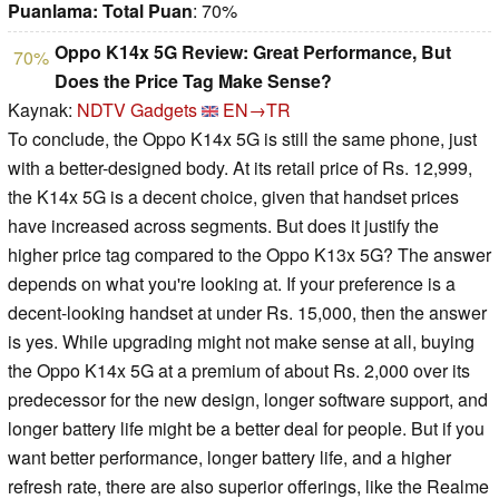
Puanlama:
Total Puan
: 70%
Oppo K14x 5G Review: Great Performance, But
70%
Does the Price Tag Make Sense?
Kaynak:
NDTV Gadgets
EN→TR
To conclude, the Oppo K14x 5G is still the same phone, just
with a better-designed body. At its retail price of Rs. 12,999,
the K14x 5G is a decent choice, given that handset prices
have increased across segments. But does it justify the
higher price tag compared to the Oppo K13x 5G? The answer
depends on what you're looking at. If your preference is a
decent-looking handset at under Rs. 15,000, then the answer
is yes. While upgrading might not make sense at all, buying
the Oppo K14x 5G at a premium of about Rs. 2,000 over its
predecessor for the new design, longer software support, and
longer battery life might be a better deal for people. But if you
want better performance, longer battery life, and a higher
refresh rate, there are also superior offerings, like the Realme