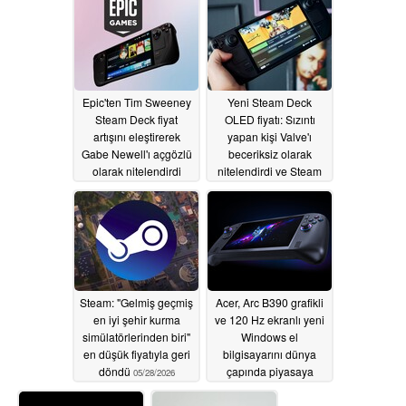
koyuyor
05/29/2026
05/29/2026
Epic'ten Tim Sweeney
Yeni Steam Deck
Steam Deck fiyat
OLED fiyatı: Sızıntı
artışını eleştirerek
yapan kişi Valve'ı
Gabe Newell'ı açgözlü
beceriksiz olarak
olarak nitelendirdi
nitelendirdi ve Steam
Machine fiyatıyla ilgili
05/29/2026
endişeleri artırdı
05/29/2026
Steam: "Gelmiş geçmiş
Acer, Arc B390 grafikli
en iyi şehir kurma
ve 120 Hz ekranlı yeni
simülatörlerinden biri"
Windows el
en düşük fiyatıyla geri
bilgisayarını dünya
döndü
çapında piyasaya
05/28/2026
sürüyor
05/28/2026