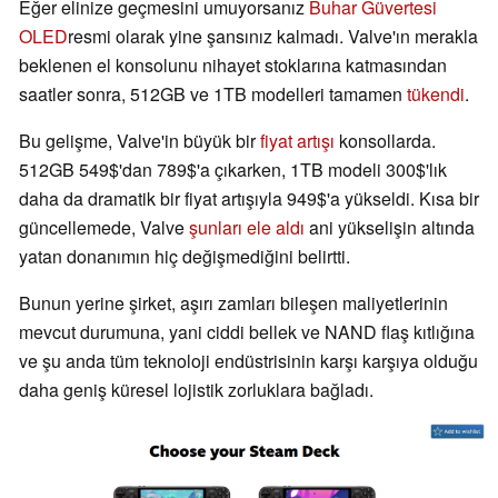
Eğer elinize geçmesini umuyorsanız
Buhar Güvertesi
OLED
resmi olarak yine şansınız kalmadı. Valve'ın merakla
beklenen el konsolunu nihayet stoklarına katmasından
saatler sonra, 512GB ve 1TB modelleri tamamen
tükendi
.
Bu gelişme, Valve'in büyük bir
fiyat artışı
konsollarda.
512GB 549$'dan 789$'a çıkarken, 1TB modeli 300$'lık
daha da dramatik bir fiyat artışıyla 949$'a yükseldi. Kısa bir
güncellemede, Valve
şunları ele aldı
ani yükselişin altında
yatan donanımın hiç değişmediğini belirtti.
Bunun yerine şirket, aşırı zamları bileşen maliyetlerinin
mevcut durumuna, yani ciddi bellek ve NAND flaş kıtlığına
ve şu anda tüm teknoloji endüstrisinin karşı karşıya olduğu
daha geniş küresel lojistik zorluklara bağladı.