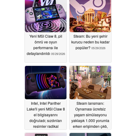
Yeni MSI Claw 8, pil
Steam: Bu yeni şehir
ömrü ve oyun
kurucu neden bu kadar
performansı ile
popüler?
05/29/2026
detaylandırıldı
05/29/2026
Intel, Intel Panther
Steam lansmanı:
Lake'li yeni MSI Claw 8
Oynaması ücretsiz
el bilgisayarını
yaşam simülasyonu
doğruladı; sızdırılan
yaklaşık 1.000 yorumla
resimler radikal
erken erişimden çıktı,
yeniden tasarımı ortaya
ancak bir sorun var