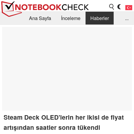
Ana Sayfa
İnceleme
Haberler
...
Öneri /SSS
Kütüphane
Satın Alma Rehberi
Arama
İletişim
Steam Deck OLED'lerin her ikisi de fiyat
artışından saatler sonra tükendi