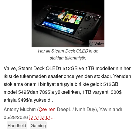
ⓘ Valve
Her iki Steam Deck OLED'in de
stokları tükenmiştir.
Valve, Steam Deck OLED'i 512GB ve 1TB modellerinin her
ikisi de tükenmeden saatler önce yeniden stokladı. Yeniden
stoklama önemli bir fiyat artışıyla birlikte geldi: 512GB
model 549$'dan 789$'a yükselirken, 1TB varyantı 300$
artışla 949$'a yükseldi.
Antony Muchiri (
Çeviren
DeepL / Ninh Duy),
Yayınlandı
05/28/2026
🇺🇸
🇩🇪
...
Handheld
Gaming