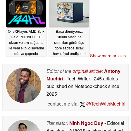
OneXPlayer, AMD Strix
Başa dönüyoruz:
Halo, 700 nit OLED
Steam Machine
ekran ve sıvı soğutma
sızıntıları görünüşe
ile yeni el bilgisayarını
göre sadece sıcak
dünya çapında
hava, fiyat endişeleri
Show more articles
piyasaya sürüyor
artıyor
05/28/2026
05/28/2026
Editor of the
original article
:
Antony
Muchiri
- Tech Writer
- 245 articles
published on Notebookcheck
since
2025
contact me via:
@TechWithMuchiri
Translator:
Ninh Ngoc Duy
- Editorial
Assistant
- 818035 articles published