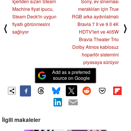
İçeriden sızan Steam
Sony, ev sineması
Machine fiyat ipucu,
meraklıları için True
Steam Deck'in uygun
RGB arka aydınlatmalı
fiyatlı görünmesini
Bravia 7 II ve 9 II 4K
⟨
⟩
sağlıyor
HDTV'leri ve 405W
Bravia Theater Trio
Dolby Atmos kablosuz
hoparlör sistemini
piyasaya sürüyor
Add as a preferred
source on Google
İlgili makaleler