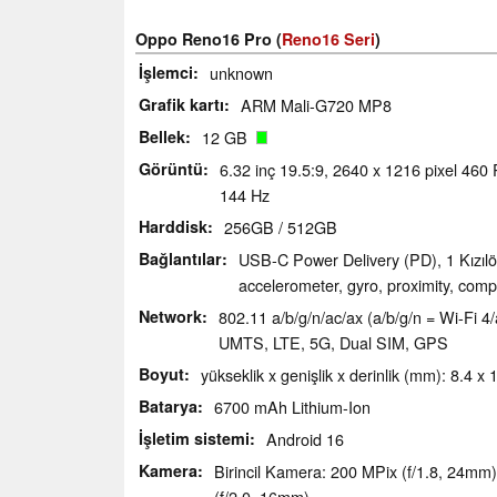
Oppo Reno16 Pro (
Reno16 Seri
)
İşlemci
unknown
Grafik kartı
ARM Mali-G720 MP8
Bellek
12 GB
Görüntü
6.32 inç 19.5:9, 2640 x 1216 pixel 460
144 Hz
Harddisk
256GB / 512GB
Bağlantılar
USB-C Power Delivery (PD), 1 Kızılöt
accelerometer, gyro, proximity, com
Network
802.11 a/b/g/n/ac/ax (a/b/g/n = Wi-Fi 4
UMTS, LTE, 5G, Dual SIM, GPS
Boyut
yükseklik x genişlik x derinlik (mm): 8.4 x 
Batarya
6700 mAh Lithium-Ion
İşletim sistemi
Android 16
Kamera
Birincil Kamera: 200 MPix (f/1.8, 24mm
(f/2.0, 16mm)