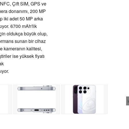
, NFC, Çift SIM, GPS ve
mera donanımı, 200 MP
p iki adet 50 MP arka
ıyor. 6700 mAh'lik
 için oldukça büyük olup,
ormans sunan bir cihaz
de kameranın kalitesi,
iriler ise yüksek fiyatı
ak
ıyor.