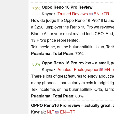
Oppo Reno 16 Pro Review
70%
Kaynak:
Trusted Reviews
EN→TR
How do judge the Oppo Reno 16 Pro? It launch
a £250 jump over the Reno 13 Pro we reviewed la
Blame AI, or your most reviled tech CEO. An
13 Pro’s price represented.
Tek İnceleme, online bulunabilirlik, Uzun, Tar
Puanlama:
Total Puan
: 70%
Oppo Reno 16 Pro review – a small, p
80%
Kaynak:
Amateur Photographer
EN→
There’s lots of great features to enjoy about th
many phones, it particularly excels in bright l
Tek İnceleme, online bulunabilirlik, Orta, Tari
Puanlama:
Total Puan
: 80%
OPPO Reno16 Pro review – actually great,
Kaynak:
NLT
EN→TR