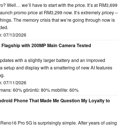
Well… we’ll have to start with the price. It’s at RM3,699
aunch promo price at RM3,299 now. It’s extremely pricey –
things. The memory crisis that we’re going through now is
uded.
ih: 07/13/2026
 Flagship with 200MP Main Camera Tested
ates with a slightly larger battery and an improved
a setup and display with a smattering of new AI features
ag.
ih: 07/11/2026
ormans: 60% görüntü: 80% mobilite: 60%
droid Phone That Made Me Question My Loyalty to
eno16 Pro 5G is surprisingly simple. After years of using