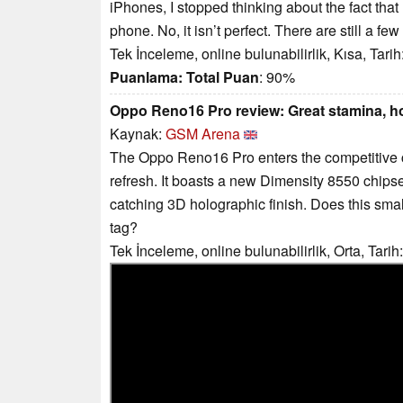
iPhones, I stopped thinking about the fact that
phone. No, it isn’t perfect. There are still a fe
Tek İnceleme, online bulunabilirlik, Kısa, Tari
Puanlama:
Total Puan
: 90%
Oppo Reno16 Pro review: Great stamina, h
Kaynak:
GSM Arena
The Oppo Reno16 Pro enters the competitive
refresh. It boasts a new Dimensity 8550 chips
catching 3D holographic finish. Does this small
tag?
Tek İnceleme, online bulunabilirlik, Orta, Tari