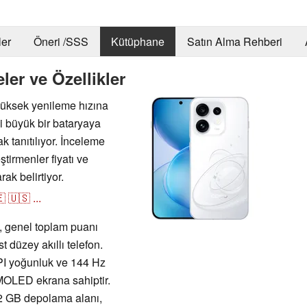
er
Öneri /SSS
Kütüphane
Satın Alma Rehberi
er ve Özellikler
yüksek yenileme hızına
 büyük bir bataryaya
k tanıtılıyor. İnceleme
tirmenler fiyatı ve
ak belirtiyor.

🇺🇸
...
, genel toplam puanı
 düzey akıllı telefon.
PI yoğunluk ve 144 Hz
AMOLED ekrana sahiptir.
 GB depolama alanı,