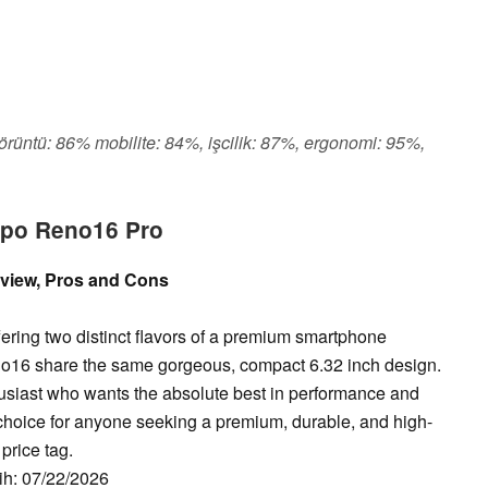
görüntü: 86% mobilite: 84%, işcilik: 87%, ergonomi: 95%,
ppo Reno16 Pro
view, Pros and Cons
ering two distinct flavors of a premium smartphone
o16 share the same gorgeous, compact 6.32 inch design.
thusiast who wants the absolute best in performance and
 choice for anyone seeking a premium, durable, and high-
price tag.
rih: 07/22/2026