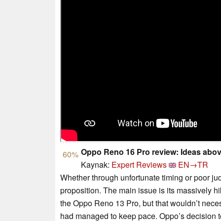
Oppo Reno 16 Pro review: Ideas above
60%
Kaynak:
Expert Reviews
EN→TR
Whether through unfortunate timing or poor 
proposition. The main issue is its massively 
the Oppo Reno 13 Pro, but that wouldn’t nece
had managed to keep pace. Oppo’s decision to of