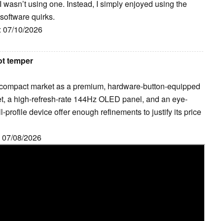
 I wasn’t using one. Instead, I simply enjoyed using the
w software quirks.
h: 07/10/2026
ot temper
 compact market as a premium, hardware-button-equipped
et, a high-refresh-rate 144Hz OLED panel, and an eye-
-profile device offer enough refinements to justify its price
h: 07/08/2026