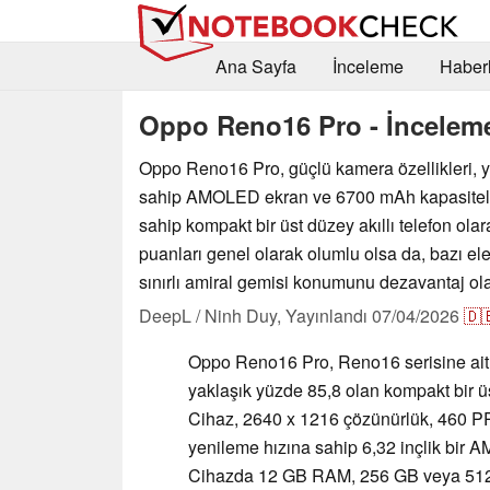
Ana Sayfa
İnceleme
Haberl
Oppo Reno16 Pro - İncelemel
Oppo Reno16 Pro, güçlü kamera özellikleri, 
sahip AMOLED ekran ve 6700 mAh kapasiteli
sahip kompakt bir üst düzey akıllı telefon olara
puanları genel olarak olumlu olsa da, bazı eleş
sınırlı amiral gemisi konumunu dezavantaj olar
DeepL / Ninh Duy,
Yayınlandı
07/04/2026
🇩
Oppo Reno16 Pro, Reno16 serisine ait
yaklaşık yüzde 85,8 olan kompakt bir üst
Cihaz, 2640 x 1216 çözünürlük, 460 P
yenileme hızına sahip 6,32 inçlik bir 
Cihazda 12 GB RAM, 256 GB veya 512