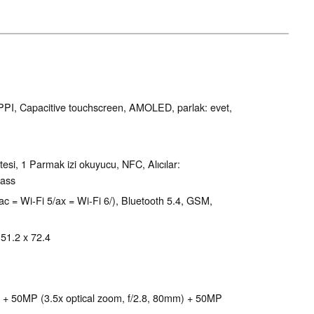
 PPI, Capacitive touchscreen, AMOLED, parlak: evet,
esi, 1 Parmak izi okuyucu, NFC, Alıcılar:
pass
/ac = Wi-Fi 5/ax = Wi-Fi 6/), Bluetooth 5.4, GSM,
151.2 x 72.4
) + 50MP (3.5x optical zoom, f/2.8, 80mm) + 50MP