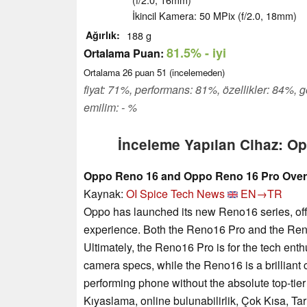
İkincil Kamera: 50 MPix (f/2.0, 18mm)
Ağırlık
188 g
81.5%
- iyi
Ortalama Puan:
Ortalama
26
puan
51
(incelemeden)
fiyat: 71%, performans: 81%, özellikler: 84%, 
emilim: - %
İnceleme Yapılan Cihaz: O
Oppo Reno 16 and Oppo Reno 16 Pro Over
Kaynak:
OI Spice Tech News
EN→TR
Oppo has launched its new Reno16 series, off
experience. Both the Reno16 Pro and the Ren
Ultimately, the Reno16 Pro is for the tech en
camera specs, while the Reno16 is a brilliant
performing phone without the absolute top-tier 
Kıyaslama, online bulunabilirlik, Çok Kısa, Ta