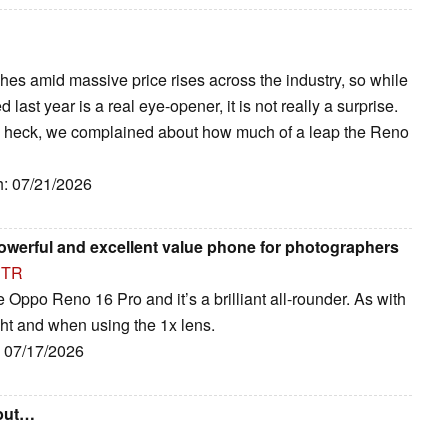
es amid massive price rises across the industry, so while
st year is a real eye-opener, it is not really a surprise.
d, heck, we complained about how much of a leap the Reno
ih: 07/21/2026
owerful and excellent value phone for photographers
TR
e Oppo Reno 16 Pro and it’s a brilliant all-rounder. As with
ight and when using the 1x lens.
h: 07/17/2026
 but…