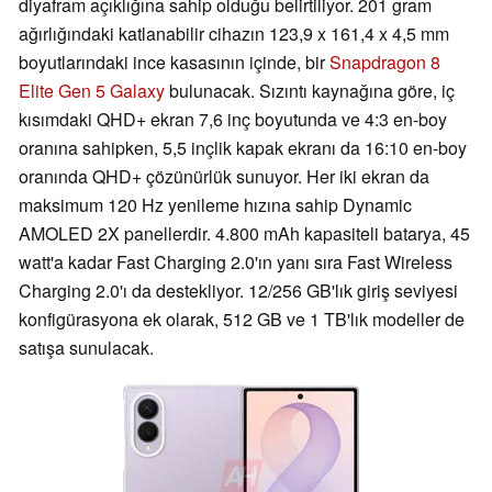
diyafram açıklığına sahip olduğu belirtiliyor. 201 gram
ağırlığındaki katlanabilir cihazın 123,9 x 161,4 x 4,5 mm
boyutlarındaki ince kasasının içinde, bir
Snapdragon 8
Elite Gen 5 Galaxy
bulunacak. Sızıntı kaynağına göre, iç
kısımdaki QHD+ ekran 7,6 inç boyutunda ve 4:3 en-boy
oranına sahipken, 5,5 inçlik kapak ekranı da 16:10 en-boy
oranında QHD+ çözünürlük sunuyor. Her iki ekran da
maksimum 120 Hz yenileme hızına sahip Dynamic
AMOLED 2X panellerdir. 4.800 mAh kapasiteli batarya, 45
watt'a kadar Fast Charging 2.0'ın yanı sıra Fast Wireless
Charging 2.0'ı da destekliyor. 12/256 GB'lık giriş seviyesi
konfigürasyona ek olarak, 512 GB ve 1 TB'lık modeller de
satışa sunulacak.