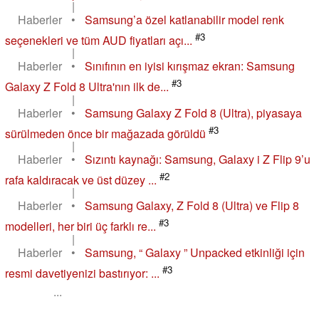
|
Haberler
•
Samsung’a özel katlanabilir model renk
#3
seçenekleri ve tüm AUD fiyatları açı...
|
Haberler
•
Sınıfının en iyisi kırışmaz ekran: Samsung
#3
Galaxy Z Fold 8 Ultra'nın ilk de...
|
Haberler
•
Samsung Galaxy Z Fold 8 (Ultra), piyasaya
#3
sürülmeden önce bir mağazada görüldü
|
Haberler
•
Sızıntı kaynağı: Samsung, Galaxy i Z Flip 9’u
#2
rafa kaldıracak ve üst düzey ...
|
Haberler
•
Samsung Galaxy, Z Fold 8 (Ultra) ve Flip 8
#3
modelleri, her biri üç farklı re...
|
Haberler
•
Samsung, “ Galaxy ” Unpacked etkinliği için
#3
resmi davetiyenizi bastırıyor: ...
...