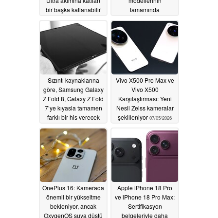
Ultra akımına katılan
modellerinin
bir başka katlanabilir
tamamında
telefon
Snapdragon 8 Elite
07/07/2026
Gen 6 işlemci
bulunmayacak
07/07/2026
Sızıntı kaynaklarına
Vivo X500 Pro Max ve
göre, Samsung Galaxy
Vivo X500
Z Fold 8, Galaxy Z Fold
Karşılaştırması: Yeni
7’ye kıyasla tamamen
Nesil Zeiss kameralar
farklı bir his verecek
şekilleniyor
07/05/2026
07/06/2026
OnePlus 16: Kamerada
Apple iPhone 18 Pro
önemli bir yükseltme
ve iPhone 18 Pro Max:
bekleniyor, ancak
Sertifikasyon
OxygenOS suya düştü
belgeleriyle daha