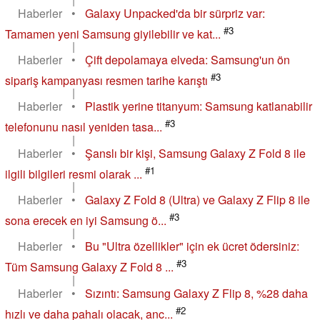
Haberler
•
Galaxy Unpacked'da bir sürpriz var:
#3
Tamamen yeni Samsung giyilebilir ve kat...
|
Haberler
•
Çift depolamaya elveda: Samsung'un ön
#3
sipariş kampanyası resmen tarihe karıştı
|
Haberler
•
Plastik yerine titanyum: Samsung katlanabilir
#3
telefonunu nasıl yeniden tasa...
|
Haberler
•
Şanslı bir kişi, Samsung Galaxy Z Fold 8 ile
#1
ilgili bilgileri resmi olarak ...
|
Haberler
•
Galaxy Z Fold 8 (Ultra) ve Galaxy Z Flip 8 ile
#3
sona erecek en iyi Samsung ö...
|
Haberler
•
Bu "Ultra özellikler" için ek ücret ödersiniz:
#3
Tüm Samsung Galaxy Z Fold 8 ...
|
Haberler
•
Sızıntı: Samsung Galaxy Z Flip 8, %28 daha
#2
hızlı ve daha pahalı olacak, anc...