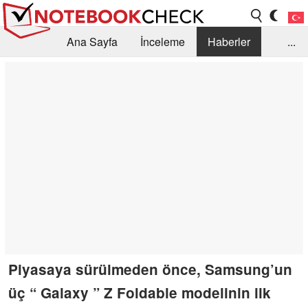
Ana Sayfa
İnceleme
Haberler
...
Öneri /SSS
Kütüphane
Satın Alma Rehberi
Arama
İletişim
Piyasaya sürülmeden önce, Samsung’un
üç “ Galaxy ” Z Foldable modelinin ilk