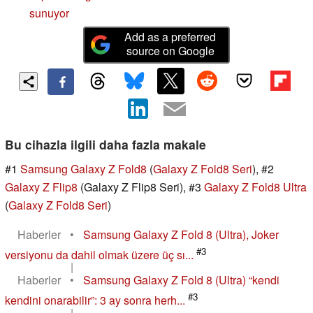
sunuyor
Add as a preferred
source on Google
Bu cihazla ilgili daha fazla makale
#1
Samsung Galaxy Z Fold8
(
Galaxy Z Fold8 Seri
), #2
Galaxy Z Flip8
(Galaxy Z Flip8 Seri), #3
Galaxy Z Fold8 Ultra
(
Galaxy Z Fold8 Seri
)
Haberler
•
Samsung Galaxy Z Fold 8 (Ultra), Joker
#3
versiyonu da dahil olmak üzere üç sı...
|
Haberler
•
Samsung Galaxy Z Fold 8 (Ultra) “kendi
#3
kendini onarabilir”: 3 ay sonra herh...
|