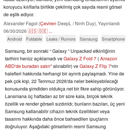
koruyucu kılıflarla birlikte çekilmiş çok sayıda resmi görsel
de eşlik ediyor.
Alexander Fagot (
Çeviren
DeepL / Ninh Duy),
Yayınlandı
06/30/2026
🇺🇸
🇩🇪
...
Android
Foldable
Leaks / Rumors
Samsung
Smartphone
Samsung, bir sonraki “ Galaxy ” Unpacked etkinliğinin
tarihini henüz açıklamadı ve
Galaxy Z Fold 7
(
Amazon
ABD'de buradan satın
alınabilir) ve
Galaxy Z Flip 7
'nin
halefleri hakkında herhangi bir ayrıntı paylaşmadı. Yine de
pek çok kişi, 22 Temmuz 2026'da neler bekleyebileceği
konusunda şimdiden oldukça net bir fikre sahip görünüyor.
Lansmana üç haftadan az bir süre kala, birçok teknik
özellik ve render görseli sızdırıldı; bunların bazıları, üç yeni
Samsung katlanabilir cihazın teknik özellikleri veya
tasarımı hakkında daha önce bahsedilen ipuçlarını
doğruluyor. Aşağıdaki görsellerin resmi Samsung