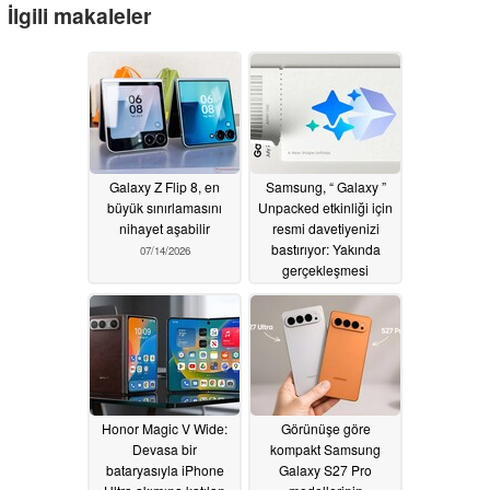
İlgili makaleler
Galaxy Z Flip 8, en
Samsung, “ Galaxy ”
büyük sınırlamasını
Unpacked etkinliği için
nihayet aşabilir
resmi davetiyenizi
bastırıyor: Yakında
07/14/2026
gerçekleşmesi
beklenen Apple Eylül
etkinliğine bir ön bakış
07/08/2026
Honor Magic V Wide:
Görünüşe göre
Devasa bir
kompakt Samsung
bataryasıyla iPhone
Galaxy S27 Pro