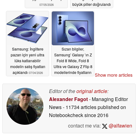
büyük piller doğrulandı
07/05/2026
07/04/2026
Samsung: İngiltere
Sızan bilgiler,
pazarı için yeni ultra
Samsung’ Galaxy ’ın Z
lüks katlanabilir
Fold 8 Wide, Fold 8
modelin satış fiyatları
Ultra ve Galaxy Z Flip 8
açıklandı
modellerinde fiyatların
07/04/2026
Show more articles
daha yüksek olacağını
ortaya koyuyor
Editor of the
original article
:
07/03/2026
Alexander Fagot
- Managing Editor
News
- 11734 articles published on
Notebookcheck
since 2016
contact me via:
@alfawien