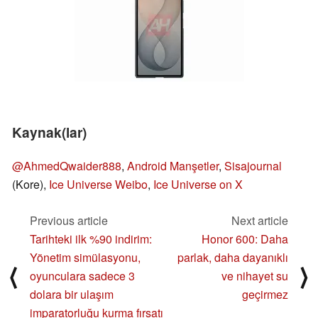
Kaynak(lar)
@AhmedQwaider888
,
Android Manşetler
,
Sisajournal
(Kore),
Ice Universe Weibo
,
Ice Universe on X
Previous article
Next article
Tarihteki ilk %90 indirim:
Honor 600: Daha
Yönetim simülasyonu,
parlak, daha dayanıklı
⟨
⟩
oyunculara sadece 3
ve nihayet su
dolara bir ulaşım
geçirmez
imparatorluğu kurma fırsatı