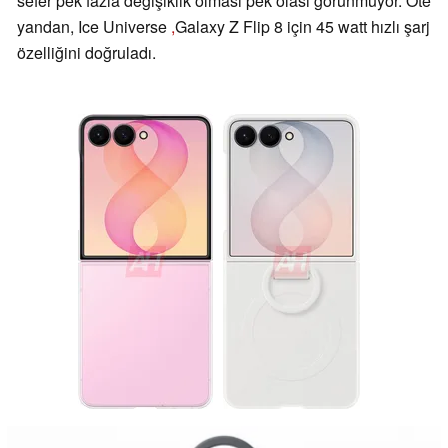
sefer pek fazla değişiklik olması pek olası görünmüyor. Öte
yandan, Ice Universe
,
Galaxy Z Flip 8 için 45 watt hızlı şarj
özelliğini doğruladı.