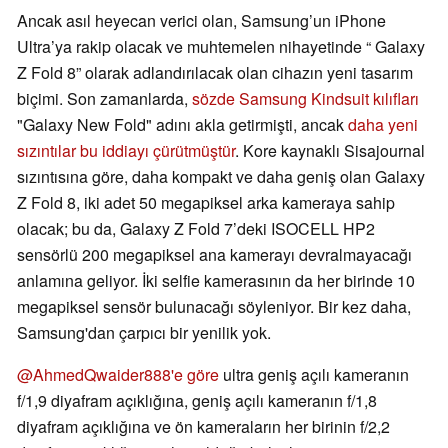
Ancak asıl heyecan verici olan, Samsung’un iPhone
Ultra’ya rakip olacak ve muhtemelen nihayetinde “ Galaxy
Z Fold 8” olarak adlandırılacak olan cihazın yeni tasarım
biçimi. Son zamanlarda,
sözde Samsung Kindsuit kılıfları
"Galaxy New Fold" adını akla getirmişti, ancak
daha yeni
sızıntılar bu iddiayı çürütmüştür
. Kore kaynaklı Sisajournal
sızıntısına göre, daha kompakt ve daha geniş olan Galaxy
Z Fold 8, iki adet 50 megapiksel arka kameraya sahip
olacak; bu da, Galaxy Z Fold 7’deki ISOCELL HP2
sensörlü 200 megapiksel ana kamerayı devralmayacağı
anlamına geliyor. İki selfie kamerasının da her birinde 10
megapiksel sensör bulunacağı söyleniyor. Bir kez daha,
Samsung'dan çarpıcı bir yenilik yok.
@AhmedQwaider888'e göre
ultra geniş açılı kameranın
f/1,9 diyafram açıklığına, geniş açılı kameranın f/1,8
diyafram açıklığına ve ön kameraların her birinin f/2,2