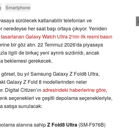
g
Smartphone
aya sürülecek katlanabilir telefonları ve
iler neredeyse her saat başı ortaya çıkıyor. Yeniden
tasarlanan Galaxy Watch Ultra 2'nin ilk resmi basın
lerine bir göz atın. 22 Temmuz 2026'da piyasaya
 ilgili de birkaç yeni ayrıntı sızdırıldı, ancak
aha beklemesi gerekecek.
 görsel, bu yıl Samsung Galaxy Z Fold8 Ultra,
kt Galaxy Z Fold 8 modellerinden neler
r. Digital Citizen’ın
adresindeki haberlerine göre
,
renk seçenekleri ve çeşitli depolama seçenekleriyle,
da satışa sunulacak:
polama alanına sahip
Z Fold8 Ultra
(SM-F976B)