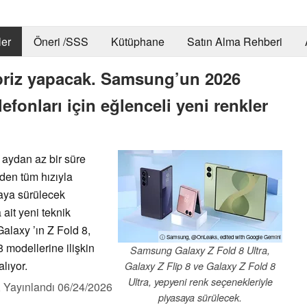
er
Öneri /SSS
Kütüphane
Satın Alma Rehberi
priz yapacak. Samsung’un 2026
efonları için eğlenceli yeni renkler
 aydan az bir süre
den tüm hızıyla
aya sürülecek
a ait yeni teknik
Galaxy ’ın Z Fold 8,
ⓘ Samsung, @OnLeaks, edited with Google Gemini
8 modellerine ilişkin
Samsung Galaxy Z Fold 8 Ultra,
lıyor.
Galaxy Z Flip 8 ve Galaxy Z Fold 8
Ultra, yepyeni renk seçenekleriyle
,
Yayınlandı
06/24/2026
piyasaya sürülecek.