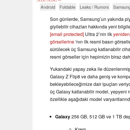
Android
Foldable
Leaks / Rumors
Samsun
Son günlerde, Samsung’un yakında piyas
giyilebilir cihazları hakkında yeni bilg
[email protected]
Ultra 2’nin ilk
yeniden 
görsellerine
'nın ilk resmi basın görsel
sürülecek üç Samsung katlanabilir cihazla
resmi görseller için hepimizin biraz d
Yukarıdaki yapay zeka ile düzenlenmiş
Galaxy Z Flip8 ve daha geniş ve kompa
bekleyebileceğimize dair ipuçları veriyo
üç Galaxy katlanabilir model, yepyeni 
özellikle aşağıdaki model varyantların
Galaxy
256 GB, 512 GB ve 1 TB de
Krem