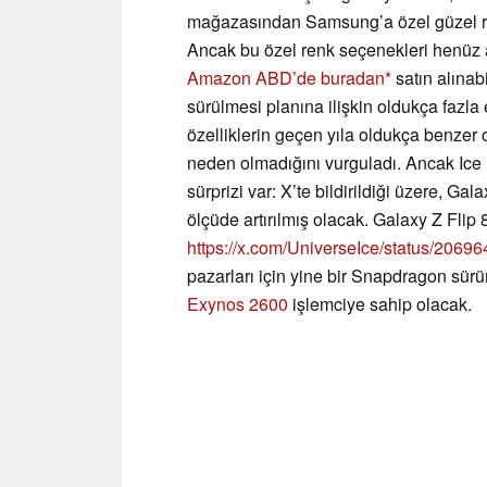
mağazasından Samsung’a özel güzel ren
Ancak bu özel renk seçenekleri henüz 
Amazon ABD’de buradan
satın alınab
sürülmesi planına ilişkin oldukça fazla 
özelliklerin geçen yıla oldukça benzer 
neden olmadığını vurguladı. Ancak Ice 
sürprizi var: X’te bildirildiği üzere, G
ölçüde artırılmış olacak. Galaxy Z Flip 
https://x.com/UniverseIce/status/206
pazarları için yine bir Snapdragon sü
Exynos 2600
işlemciye sahip olacak.