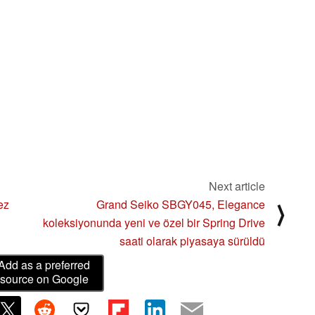
Next article
ez
Grand Seiko SBGY045, Elegance
⟩
koleksiyonunda yeni ve özel bir Spring Drive
saati olarak piyasaya sürüldü
Add as a preferred
source on Google