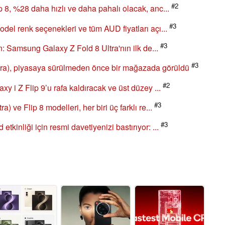
#2
 8, %28 daha hızlı ve daha pahalı olacak, anc...
#3
del renk seçenekleri ve tüm AUD fiyatları açı...
#3
an: Samsung Galaxy Z Fold 8 Ultra'nın ilk de...
#3
ra), piyasaya sürülmeden önce bir mağazada görüldü
#2
y i Z Flip 9’u rafa kaldıracak ve üst düzey ...
#3
 ve Flip 8 modelleri, her biri üç farklı re...
#3
kinliği için resmi davetiyenizi bastırıyor: ...