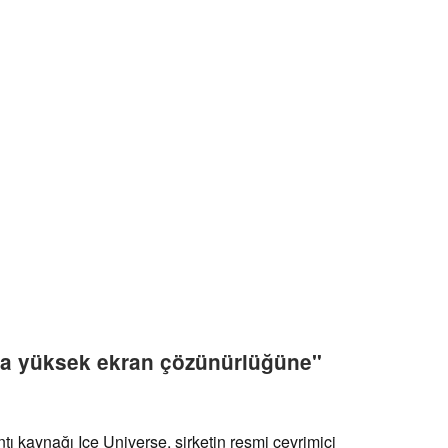
ha yüksek ekran çözünürlüğüne"
ntı kaynağı Ice Universe, şirketin resmi çevrimiçi