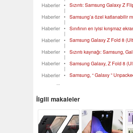
Haberler
•
Sızıntı: Samsung Galaxy Z Flip
|
Haberler
•
Samsung’a özel katlanabilir mo
|
Haberler
•
Sınıfının en iyisi kırışmaz ekr
|
Haberler
•
Samsung Galaxy Z Fold 8 (Ult
|
Haberler
•
Sızıntı kaynağı: Samsung, Galax
|
Haberler
•
Samsung Galaxy, Z Fold 8 (Ultra)
|
Haberler
•
Samsung, “ Galaxy ” Unpacked et
...
İlgili makaleler