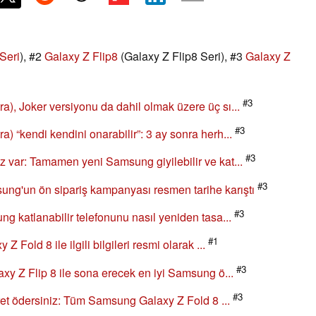
Seri
), #2
Galaxy Z Flip8
(Galaxy Z Flip8 Seri), #3
Galaxy Z
#3
), Joker versiyonu da dahil olmak üzere üç sı...
#3
) “kendi kendini onarabilir”: 3 ay sonra herh...
#3
z var: Tamamen yeni Samsung giyilebilir ve kat...
#3
ng'un ön sipariş kampanyası resmen tarihe karıştı
#3
ng katlanabilir telefonunu nasıl yeniden tasa...
#1
 Fold 8 ile ilgili bilgileri resmi olarak ...
#3
axy Z Flip 8 ile sona erecek en iyi Samsung ö...
#3
ücret ödersiniz: Tüm Samsung Galaxy Z Fold 8 ...