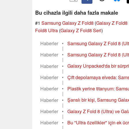
Bu cihazla ilgili daha fazla makale
#1
Samsung Galaxy Z Fold8
(
Galaxy Z Fold8 
Fold8 Ultra
(
Galaxy Z Fold8 Seri
)
Haberler
•
Samsung Galaxy Z Fold 8 (Ultra
|
Haberler
•
Samsung Galaxy Z Fold 8 (Ultra
|
Haberler
•
Galaxy Unpacked'da bir sürpri
|
Haberler
•
Çift depolamaya elveda: Samsu
|
Haberler
•
Plastik yerine titanyum: Samsu
|
Haberler
•
Şanslı bir kişi, Samsung Galaxy Z
|
Haberler
•
Galaxy Z Fold 8 (Ultra) ve Gal
|
Haberler
•
Bu "Ultra özellikler" için ek 
|