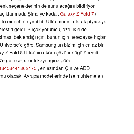
k seçeneklerinin de sunulacağını bildiriyor.
açıklanmadı. Şimdiye kadar,
Galaxy Z Fold 7
(
ilir) modelinin yeni bir Ultra modeli olarak piyasaya
eleştiri geldi. Birçok yorumcu, özellikle de
olması beklendiği için, bunun için neredeyse hiçbir
Universe’e göre, Samsung’un bizim için en az bir
alaxy Z Fold 8 Ultra’nın ekran çözünürlüğü önemli
8’e gelince, sızıntı kaynağına göre
9648458441802175
, en azından Çin ve ABD
rümü olacak. Avrupa modellerinde ise muhtemelen