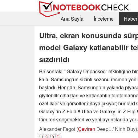
Ana Sayfa
İnceleme
Haberl
Ultra, ekran konusunda sür
model Galaxy katlanabilir tel
sızdırıldı
Bir sonraki “ Galaxy Unpacked” etkinliğine bir
kala, Samsung’un sızıntı sezonu resmen yeni
başladı. Her gün, Samsung’un yakında piyas
giyilebilir cihazları ve katlanabilir telefonların
özellikler ve görseller ortaya çıkıyor; bunlard 
Galaxy ’ın Z Fold 8 Ultra ve Galaxy ’ın Z Flip 
tüm renk seçenekleri ve yeni ayrıntılar da yer a
Alexander Fagot (
Çeviren
DeepL / Ninh Duy)
🇺🇸
🇩🇪
...