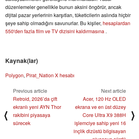
düzenlemeler genellikle bunun aksini öngörür, ancak
dijital pazar yerlerinin karşıtları, tüketicilerin aslında hiçbir
şeye sahip olmadığını savunurlar. Bu kişiler,
hesaplardan
550'den fazla film ve TV dizisini kaldırmasına
.
Kaynak(lar)
Polygon
,
Pirat_Nation X hesabı
Previous article
Next article
Retroid, 2026’da çift
Acer, 120 Hz OLED
ekranlı yeni AYN Thor
ekrana ve en üst düzey
⟨
⟩
rakibini piyasaya
Core Ultra X9 388H
sürecek
işlemciye sahip yeni 16
inçlik dizüstü bilgisayarı