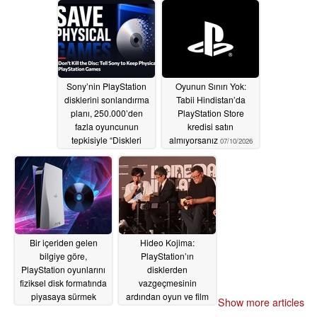
Sony’nin PlayStation
Oyunun Sınırı Yok:
disklerini sonlandırma
Tabii Hindistan’da
planı, 250.000’den
PlayStation Store
fazla oyuncunun
kredisi satın
tepkisiyle “Diskleri
almıyorsanız
07/10/2026
Öldürmeyin” başlıklı bir
imza kampanyasını
tetikledi
07/10/2026
Bir içeriden gelen
Hideo Kojima:
bilgiye göre,
PlayStation’ın
PlayStation oyunlarını
disklerden
fiziksel disk formatında
vazgeçmesinin
piyasaya sürmek
ardından oyun ve film
Show more articles
zorunda; aksi takdirde
sahipliği, akış