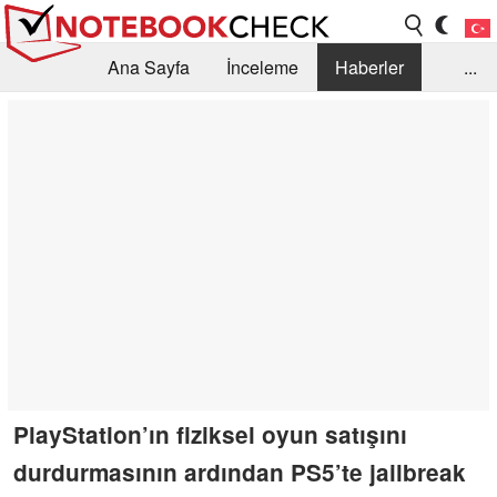
Ana Sayfa
İnceleme
Haberler
...
Öneri /SSS
Kütüphane
Satın Alma Rehberi
Arama
İletişim
PlayStation’ın fiziksel oyun satışını
durdurmasının ardından PS5’te jailbreak