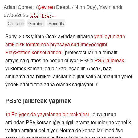
Adam Corsetti (
Çeviren
DeepL / Ninh Duy),
Yayınlandı
07/06/2026
🇺🇸
🇩🇪
...
Console
Gaming
Security
Sony, 2028 yılının Ocak ayından itibaren
yeni oyunların
artık disk formatında piyasaya sürülmeyeceğini
.
PlayStation konsollarında
, protestocuların alternatif
arayışına girmesine neden oluyor. PS5'e
PS5 jailbreak
yüklemek korsanlığa bir kapı açabilir. Ancak, bazı
sınırlamalarla birlikte, alıcıların dijital satın alımlarının yerel
yedeklerini tutmalarına olanak sağlayabilir.
PS5'e jailbreak yapmak
'in Polygon'da yayınlanan bir makalesi
, duyurunun
ardından PS5 korsanlığıyla ilgili arama terimlerine yönelik
trafiğin arttığını belirtiyor. Normalde konsolları modifiye