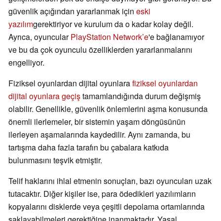
güvenlik açığından yararlanmak için
eski
yazılım
gerektiriyor ve kurulum da o kadar kolay değil.
Ayrıca, oyuncular
PlayStation Network’e
'e bağlanamıyor
ve bu da çok oyunculu özelliklerden yararlanmalarını
engelliyor.
Fiziksel oyunlardan dijital oyunlara
fiziksel oyunlardan
dijital oyunlara geçiş
tamamlandığında durum değişmiş
olabilir. Genellikle, güvenlik önlemlerini aşma konusunda
önemli ilerlemeler, bir sistemin yaşam döngüsünün
ilerleyen aşamalarında kaydedilir. Aynı zamanda, bu
tartışma daha fazla tarafın bu çabalara katkıda
bulunmasını teşvik etmiştir.
Telif haklarını ihlal etmenin sonuçları, bazı oyuncuları uzak
tutacaktır. Diğer kişiler ise, para ödedikleri yazılımların
kopyalarını disklerde veya çeşitli depolama ortamlarında
saklayabilmeleri gerektiğine inanmaktadır. Yasal