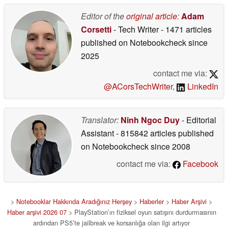
PS6’nın lansmanı
hizmetleri nedeniyle
başarısız olacak
tehlikeye girebilir
Editor of the
original article
:
Adam
07/09/2026
07/07/2026
Corsetti
- Tech Writer
- 1471 articles
published on Notebookcheck
since
2025
contact me via:
@ACorsTechWriter
,
LinkedIn
Translator:
Ninh Ngoc Duy
- Editorial
Assistant
- 815842 articles published
on Notebookcheck
since 2008
contact me via:
Facebook
>
Notebooklar Hakkında Aradığınız Herşey
>
Haberler
>
Haber Arşivi
>
Haber arşivi 2026 07
> PlayStation’ın fiziksel oyun satışını durdurmasının
ardından PS5’te jailbreak ve korsanlığa olan ilgi artıyor