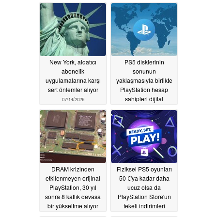
erişim engeli uyguluyor
07/21/2026
07/15/2026
New York, aldatıcı
PS5 disklerinin
abonelik
sonunun
uygulamalarına karşı
yaklaşmasıyla birlikte
sert önlemler alıyor
PlayStation hesap
sahipleri dijital
07/14/2026
oyunlarını kaybedebilir
07/11/2026
DRAM krizinden
Fiziksel PS5 oyunları
etkilenmeyen orijinal
50 €'ya kadar daha
PlayStation, 30 yıl
ucuz olsa da
sonra 8 katlık devasa
PlayStation Store'un
bir yükseltme alıyor
tekeli indirimleri
sınırlayabilir
07/10/2026
07/10/2026