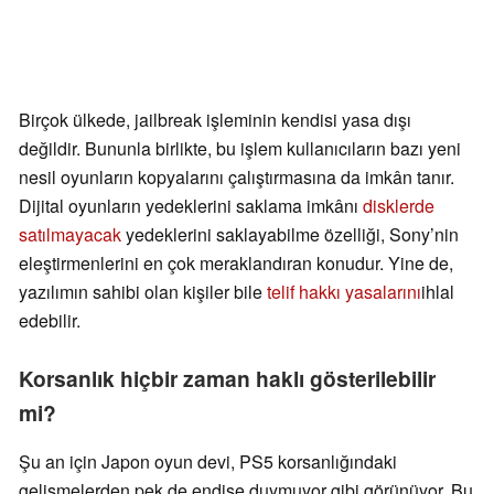
Birçok ülkede, jailbreak işleminin kendisi yasa dışı
değildir. Bununla birlikte, bu işlem kullanıcıların bazı yeni
nesil oyunların kopyalarını çalıştırmasına da imkân tanır.
Dijital oyunların yedeklerini saklama imkânı
disklerde
satılmayacak
yedeklerini saklayabilme özelliği, Sony’nin
eleştirmenlerini en çok meraklandıran konudur. Yine de,
yazılımın sahibi olan kişiler bile
telif hakkı yasalarını
ihlal
edebilir.
Korsanlık hiçbir zaman haklı gösterilebilir
mi?
Şu an için Japon oyun devi, PS5 korsanlığındaki
gelişmelerden pek de endişe duymuyor gibi görünüyor. Bu