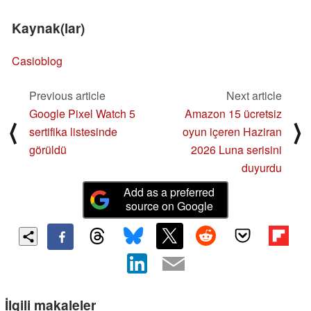
Kaynak(lar)
Casioblog
Previous article
Next article
Google Pixel Watch 5
Amazon 15 ücretsiz
⟨
⟩
sertifika listesinde
oyun içeren Haziran
görüldü
2026 Luna serisini
duyurdu
Add as a preferred
source on Google
İlgili makaleler