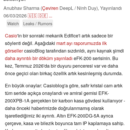
Anubhav Sharma (
Çeviren
DeepL / Ninh Duy),
Yayınlandı
06/03/2026
🇺🇸
🇩🇪
...
Watch
Leaks / Rumors
Casio
'in bir sonraki mekanik Edifice'i artık sadece bir
söylenti değil. Aşağıdaki
mart ayı raporumuzda ilk
görseller
casioBlog tarafından sızdırıldı, aynı kaynak şimdi
daha ayrıntılı bir döküm yayınladı
eFK-200 serisinin. Bu
kez, Temmuz 2026'da bir duyuru penceresi var ve daha
önce geçici olan birkaç özellik artık kesinleşmiş durumda.
En büyük onaylar: Casioblog'a göre, safir kristal cam artık
tüm seride açıkça onaylandı ve amiral gemisi EFK-
200XPB-1A gerçekten bir karbon kasa gövdesi kullanıyor -
daha önceki haberimizde doğrulanmamış olarak
işaretlediğimiz iki ayrıntı. Altın EFK-200DG-5A ayrıca
çerçeve, kasa ve bilezik boyunca tam IP kaplamaya sahip.