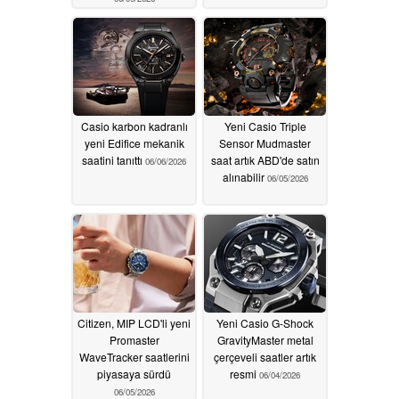
Casio karbon kadranlı
Yeni Casio Triple
yeni Edifice mekanik
Sensor Mudmaster
saatini tanıttı
saat artık ABD'de satın
06/06/2026
alınabilir
06/05/2026
Citizen, MIP LCD'li yeni
Yeni Casio G-Shock
Promaster
GravityMaster metal
WaveTracker saatlerini
çerçeveli saatler artık
piyasaya sürdü
resmi
06/04/2026
06/05/2026