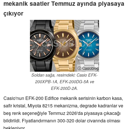
mekanik saatler Temmuz ayında piyasaya
çıkıyor
ⓘ Casioblog
Soldan sağa, resimdeki: Casio EFK-
200XPB-1A, EFK-200DG-5A ve
EFK-200D-2A.
Casio'nun EFK-200 Edifice mekanik serisinin karbon kasa,
safir kristal, Miyota 8215 mekanizma, degrade kadranlar ve
beş renk seçeneğiyle Temmuz 2026'da piyasaya çıkacağı
bildirildi. Fiyatlandırmanın 300-320 dolar civarında olması
bekleniyor.