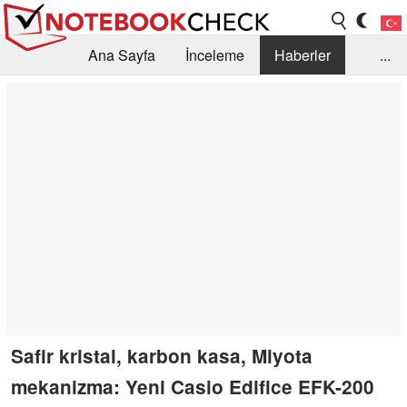
Ana Sayfa
İnceleme
Haberler
...
Öneri /SSS
Kütüphane
Satın Alma Rehberi
Arama
İletişim
Safir kristal, karbon kasa, Miyota
mekanizma: Yeni Casio Edifice EFK-200