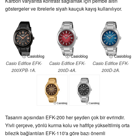
Karbon varyantta kontrast sağlamak için pembe altın
göstergeler ve ibrelerle siyah kauçuk kayış kullanılıyor.
ⓘ Casioblog
ⓘ Casioblog
ⓘ Casioblog
Casio Edifice EFK-
Casio Edifice EFK-
Casio Edifice EFK-
200XPB-1A.
200D-4A.
200D-2A.
ⓘ Casioblog
ⓘ Casioblog
Tasarım açısından EFK-200 her şeyden çok bir evrimdir.
Yivli çerçeve, yönlü kurma kolu ve hafifçe yükseltilmiş orta
bilezik bağlantıları EFK-110'a göre bazı önemli