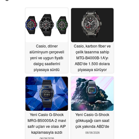
Casio, döner
Casio, karbon fiber ve
alüminyum çerçeveli
çelik tasarıma sahip
yeni ve uygun fiyatlı
MTG-B4000B-1A'yı
dalgıç saatlerini
ABD'de 1.500 dolara
piyasaya sürdü
piyasaya sürüyor
08/01/2026
06/10/2026
Yeni Casio G-Shock
Yeni Casio G-Shock
MRG-B5000SA-2 mavi
gökkuşağı cam saat
safir uçları ve olası AIP
çok yakında ABD'de
kaplamasıyla sızdı
06/06/2026
06/09/2026