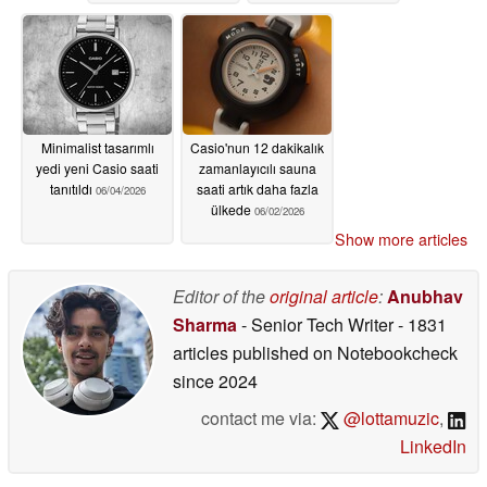
Minimalist tasarımlı
Casio'nun 12 dakikalık
yedi yeni Casio saati
zamanlayıcılı sauna
tanıtıldı
saati artık daha fazla
06/04/2026
ülkede
06/02/2026
Show more articles
Editor of the
original article
:
Anubhav
Sharma
- Senior Tech Writer
- 1831
articles published on Notebookcheck
since 2024
contact me via:
@lottamuzic
,
LinkedIn