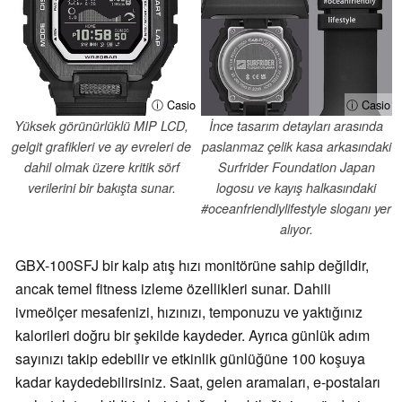
ⓘ Casio
ⓘ Casio
Yüksek görünürlüklü MIP LCD,
İnce tasarım detayları arasında
gelgit grafikleri ve ay evreleri de
paslanmaz çelik kasa arkasındaki
dahil olmak üzere kritik sörf
Surfrider Foundation Japan
verilerini bir bakışta sunar.
logosu ve kayış halkasındaki
#oceanfriendlylifestyle sloganı yer
alıyor.
GBX-100SFJ bir kalp atış hızı monitörüne sahip değildir,
ancak temel fitness izleme özellikleri sunar. Dahili
ivmeölçer mesafenizi, hızınızı, temponuzu ve yaktığınız
kalorileri doğru bir şekilde kaydeder. Ayrıca günlük adım
sayınızı takip edebilir ve etkinlik günlüğüne 100 koşuya
kadar kaydedebilirsiniz. Saat, gelen aramaları, e-postaları