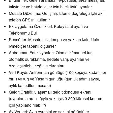
Bildirimler: Gelen aramalar, e-postalar, SNS mesajları,
takvimler ve hatırlatıcılar için bilek üstü uyarılar
Mesafe Düzeltme: Gelişmiş izleme doğruluğu için akıllı
telefon GPS'ini kullanır
Ek Uygulama Özellikleri: Kolay saat ayarı ve
Telefonumu Bul
Sensörler: Mesafe, hız, tempo ve yakılan kalori için
ivmeölçer tabanlı ölçümler
Antrenman Fonksiyonları: Otomatik/manuel tur,
otomatik duraklatma, hedefe varış uyarıları ve
özelleştirilebilir eğitim ekranları
Veri Kaydı: Antrenman günlüğü (100 koşuya kadar, her
biri 140 tur) ve Yaşam günlüğü (günlük adım sayısı,
aylık kat edilen mesafe)
Gelgit Grafiği: 3 aşamalı gelgit döngüsü ekranı
(uygulama aracılığıyla yaklaşık 3.300 küresel konum
için yapılandırılabilir)
Ay Verileri: Ayın evresini ve şeklini görüntüler