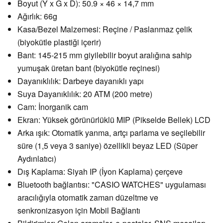
Boyut (Y x G x D): 50.9 × 46 × 14,7 mm
Ağırlık: 66g
Kasa/Bezel Malzemesi: Reçine / Paslanmaz çelik
(biyokütle plastiği içerir)
Bant: 145-215 mm giyilebilir boyut aralığına sahip
yumuşak üretan bant (biyokütle reçinesi)
Dayanıklılık: Darbeye dayanıklı yapı
Suya Dayanıklılık: 20 ATM (200 metre)
Cam: İnorganik cam
Ekran: Yüksek görünürlüklü MIP (Pikselde Bellek) LCD
Arka ışık: Otomatik yanma, artçı parlama ve seçilebilir
süre (1,5 veya 3 saniye) özellikli beyaz LED (Süper
Aydınlatıcı)
Dış Kaplama: Siyah IP (İyon Kaplama) çerçeve
Bluetooth bağlantısı: "CASIO WATCHES" uygulaması
aracılığıyla otomatik zaman düzeltme ve
senkronizasyon için Mobil Bağlantı