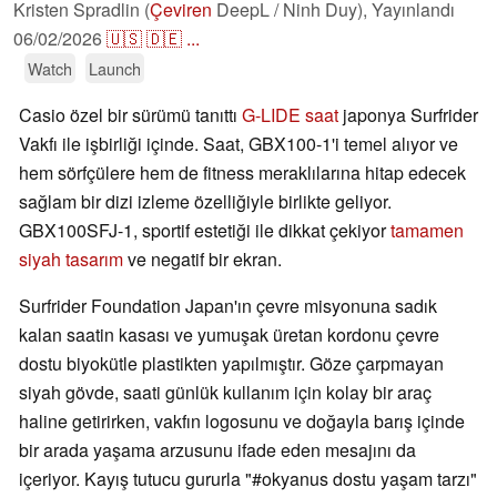
Kristen Spradlin (
Çeviren
DeepL / Ninh Duy),
Yayınlandı
06/02/2026
🇺🇸
🇩🇪
...
Watch
Launch
Casio özel bir sürümü tanıttı
G-LIDE saat
japonya Surfrider
Vakfı ile işbirliği içinde. Saat, GBX100-1'i temel alıyor ve
hem sörfçülere hem de fitness meraklılarına hitap edecek
sağlam bir dizi izleme özelliğiyle birlikte geliyor.
GBX100SFJ-1, sportif estetiği ile dikkat çekiyor
tamamen
siyah tasarım
ve negatif bir ekran.
Surfrider Foundation Japan'ın çevre misyonuna sadık
kalan saatin kasası ve yumuşak üretan kordonu çevre
dostu biyokütle plastikten yapılmıştır. Göze çarpmayan
siyah gövde, saati günlük kullanım için kolay bir araç
haline getirirken, vakfın logosunu ve doğayla barış içinde
bir arada yaşama arzusunu ifade eden mesajını da
içeriyor. Kayış tutucu gururla "#okyanus dostu yaşam tarzı"