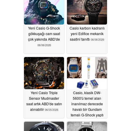
Yeni Casio G-Shock
Casio karbon kadranlı
gökkuşağı cam saat
yeni Edifice mekanik
çok yakında ABD'de
saatini tanıttı
06/06/2026
06/06/2026
Yeni Casio Triple
Casio, klasik DW-
Sensor Mudmaster
5600'ü temel alan
saat artık ABD'de satın
inanılmaz derecede
alınabilir
havalı bir Gundam
06/05/2026
temalı G-Shock yaptı
06/05/2026