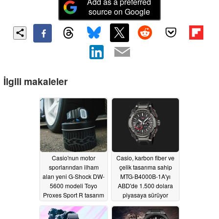
Add as a preferred
source on Google
İlgili makaleler
Casio'nun motor
Casio, karbon fiber ve
sporlarından ilham
çelik tasarıma sahip
alan yeni G-Shock DW-
MTG-B4000B-1A'yı
5600 modeli Toyo
ABD'de 1.500 dolara
Proxes Sport R tasarım
piyasaya sürüyor
ipuçlarına sahiptir
06/10/2026
06/11/2026