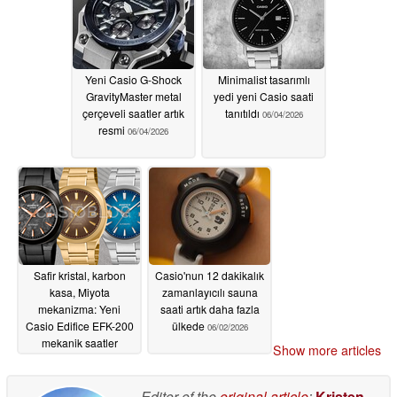
Yeni Casio G-Shock
Minimalist tasarımlı
GravityMaster metal
yedi yeni Casio saati
çerçeveli saatler artık
tanıtıldı
06/04/2026
resmi
06/04/2026
Safir kristal, karbon
Casio'nun 12 dakikalık
kasa, Miyota
zamanlayıcılı sauna
mekanizma: Yeni
saati artık daha fazla
Casio Edifice EFK-200
ülkede
06/02/2026
mekanik saatler
Show more articles
Temmuz ayında
piyasaya çıkıyor
Editor of the
original article
:
Kristen
06/03/2026