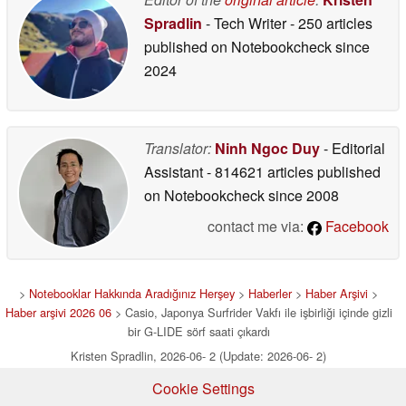
Spradlin
- Tech Writer
- 250 articles
published on Notebookcheck
since
2024
Translator:
Ninh Ngoc Duy
- Editorial
Assistant
- 814621 articles published
on Notebookcheck
since 2008
contact me via:
Facebook
>
Notebooklar Hakkında Aradığınız Herşey
>
Haberler
>
Haber Arşivi
>
Haber arşivi 2026 06
> Casio, Japonya Surfrider Vakfı ile işbirliği içinde gizli
bir G-LIDE sörf saati çıkardı
Kristen Spradlin, 2026-06- 2 (Update: 2026-06- 2)
Cookie Settings