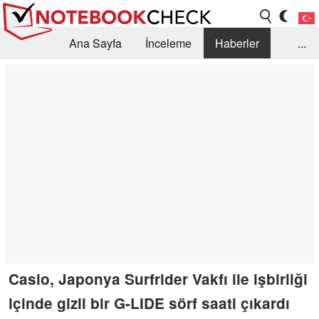
Ana Sayfa
İnceleme
Haberler
...
Öneri /SSS
Kütüphane
Satın Alma Rehberi
Arama
İletişim
Casio, Japonya Surfrider Vakfı ile işbirliği
içinde gizli bir G-LIDE sörf saati çıkardı