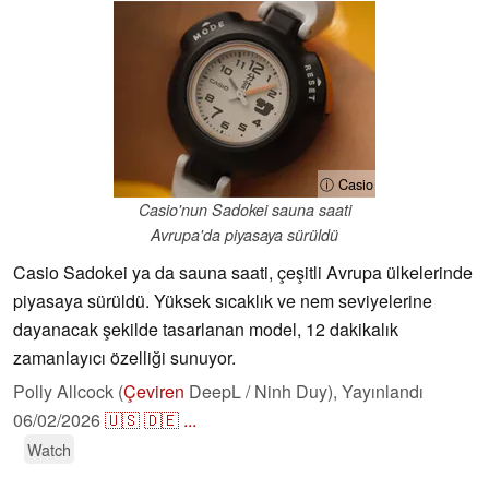
ⓘ Casio
Casio'nun Sadokei sauna saati
Avrupa'da piyasaya sürüldü
Casio Sadokei ya da sauna saati, çeşitli Avrupa ülkelerinde
piyasaya sürüldü. Yüksek sıcaklık ve nem seviyelerine
dayanacak şekilde tasarlanan model, 12 dakikalık
zamanlayıcı özelliği sunuyor.
Polly Allcock (
Çeviren
DeepL / Ninh Duy),
Yayınlandı
06/02/2026
🇺🇸
🇩🇪
...
Watch