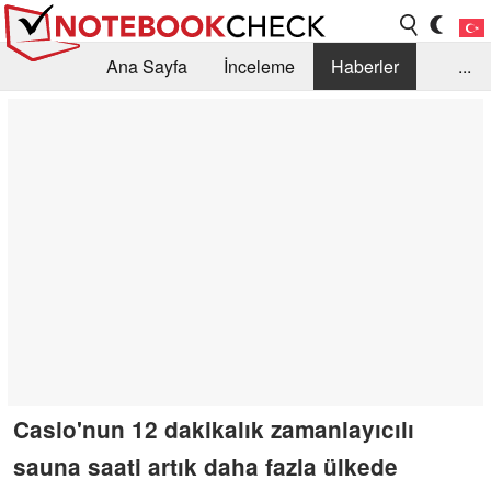
Ana Sayfa
İnceleme
Haberler
...
Öneri /SSS
Kütüphane
Satın Alma Rehberi
Arama
İletişim
Casio'nun 12 dakikalık zamanlayıcılı
sauna saati artık daha fazla ülkede