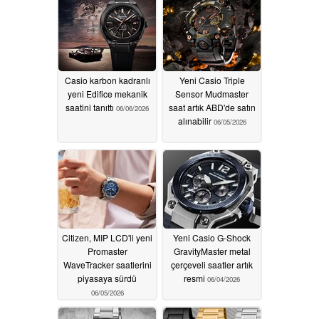
Casio karbon kadranlı
Yeni Casio Triple
yeni Edifice mekanik
Sensor Mudmaster
saatini tanıttı
saat artık ABD'de satın
06/06/2026
alınabilir
06/05/2026
Citizen, MIP LCD'li yeni
Yeni Casio G-Shock
Promaster
GravityMaster metal
WaveTracker saatlerini
çerçeveli saatler artık
piyasaya sürdü
resmi
06/04/2026
06/05/2026