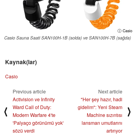
ⓘ Casio
Casio Sauna Saati SAN100H-1B (solda) ve SAN100H-7B (sağda)
Kaynak(lar)
Casio
Previous article
Next article
Activision ve Infinity
"Her şey hazır, hadi
Ward Call of Duty:
gidelim": Yeni Steam
⟨
⟩
Modern Warfare 4'te
Machine sızıntısı
'Palyaço görünümü yok'
lansman umutlarını
sözü verdi
artırıyor