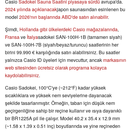
Casio
Sadokei Sauna Saatini piyasaya sürdü
avrupa'da.
2024 yılında açıklanacak
japon saunasından esinlenen bu
model
2026'nın başlarında ABD'de satın alınabilir
.
Şimdi,
Hollanda gibi ülkelerdeki Casio mağazalarında
,
Fransa
ve
İtalya
sadokei SAN-100H-1B (tamamen siyah)
ve SAN-100H-7B (siyah/beyaz/turuncu) saatlerinin her
birini 99.990 € karşılığında satın alabilirsiniz. Bu saatler
yalnızca Casio ID üyeleri için mevcuttur, ancak
markasının
web sitesinden ücretsiz olarak programa kolayca
kaydolabilirsiniz
.
Casio Sadokei, 100°C'ye (~212°F) kadar yüksek
sıcaklıklara ve yüksek nem seviyelerine dayanacak
şekilde tasarlanmıştır. Örneğin, taban için düşük nem
geçirgenliğine sahip bir reçine kullanır ve ısıya dayanıklı
bir BR1225A pil ile çalışır. Model 40.2 x 35.4 x 12.9 mm
(~1.58 x 1.39 x 0.51 inç) boyutlarında ve yine reçineden