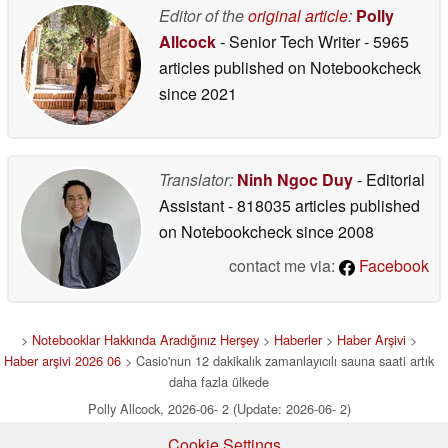
Editor of the
original article
:
Polly
Allcock
- Senior Tech Writer
- 5965
articles published on Notebookcheck
since 2021
Translator:
Ninh Ngoc Duy
- Editorial
Assistant
- 818035 articles published
on Notebookcheck
since 2008
contact me via:
Facebook
>
Notebooklar Hakkında Aradığınız Herşey
>
Haberler
>
Haber Arşivi
>
Haber arşivi 2026 06
> Casio'nun 12 dakikalık zamanlayıcılı sauna saati artık
daha fazla ülkede
Polly Allcock, 2026-06- 2 (Update: 2026-06- 2)
Cookie Settings