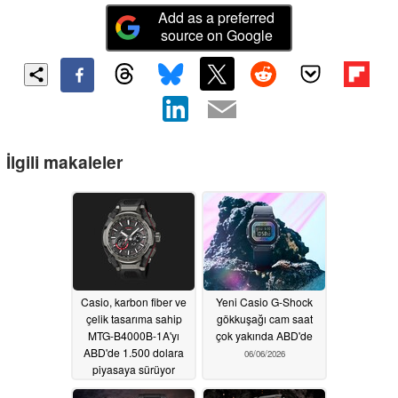
Add as a preferred
source on Google
İlgili makaleler
Casio, karbon fiber ve
Yeni Casio G-Shock
çelik tasarıma sahip
gökkuşağı cam saat
MTG-B4000B-1A'yı
çok yakında ABD'de
ABD'de 1.500 dolara
06/06/2026
piyasaya sürüyor
06/10/2026