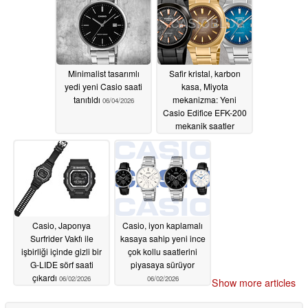
Minimalist tasarımlı
Safir kristal, karbon
yedi yeni Casio saati
kasa, Miyota
tanıtıldı
mekanizma: Yeni
06/04/2026
Casio Edifice EFK-200
mekanik saatler
Temmuz ayında
piyasaya çıkıyor
06/03/2026
Casio, Japonya
Casio, iyon kaplamalı
Surfrider Vakfı ile
kasaya sahip yeni ince
işbirliği içinde gizli bir
çok kollu saatlerini
G-LIDE sörf saati
piyasaya sürüyor
çıkardı
06/02/2026
06/02/2026
Show more articles