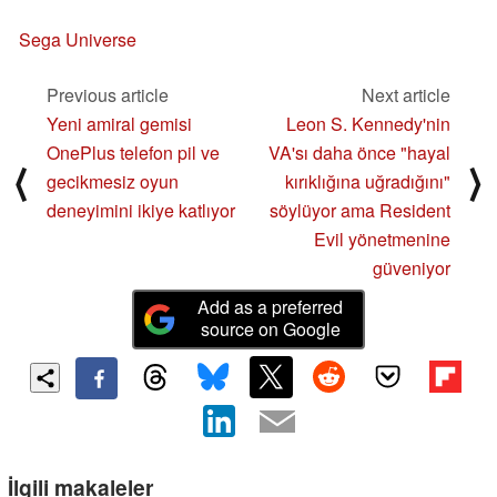
Sega Universe
Previous article
Next article
Yeni amiral gemisi
Leon S. Kennedy'nin
OnePlus telefon pil ve
VA'sı daha önce "hayal
⟨
⟩
gecikmesiz oyun
kırıklığına uğradığını"
deneyimini ikiye katlıyor
söylüyor ama Resident
Evil yönetmenine
güveniyor
Add as a preferred
source on Google
İlgili makaleler