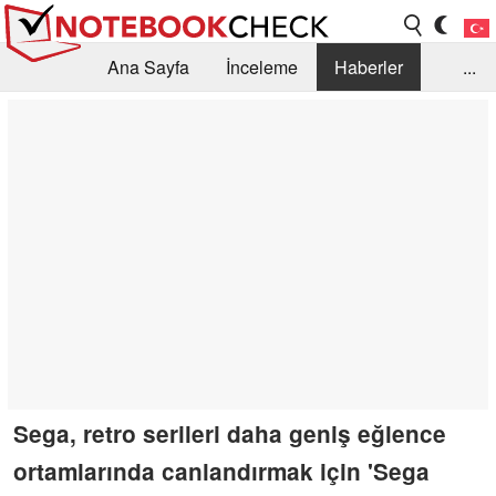
Ana Sayfa
İnceleme
Haberler
...
Öneri /SSS
Kütüphane
Satın Alma Rehberi
Arama
İletişim
Sega, retro serileri daha geniş eğlence
ortamlarında canlandırmak için 'Sega