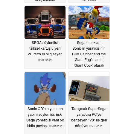
perakendecilere
ulaştığı bildirilirken
yeniden sızdırıldı
06/17/2026
SEGA söylentisi:
Sega emektarı,
fiziksel kartuşlu yeni
Sonic'in yaratıcısının
2D retro el bilgisayarı
Billy Hatcher and the
Giant Egg'in adını
06/08/2026
'Giant Cock' olarak
değiştirmek istediğini
söyledi
06/05/2026
Sonic CD'nin yeniden
Tartışmalı SuperSega
yapım söylentisi: Eski
yaratıcısı PC'ye
Sega yöneticisi yeni bir
benzeyen "V3" ile geri
iddia paylaştı
dönüyor
06/01/2026
05/13/2026