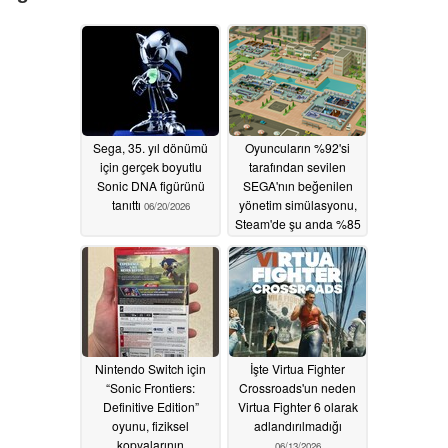
Sega, 35. yıl dönümü
Oyuncuların %92'si
için gerçek boyutlu
tarafından sevilen
Sonic DNA figürünü
SEGA'nın beğenilen
tanıttı
yönetim simülasyonu,
06/20/2026
Steam'de şu anda %85
indirimli
06/18/2026
Nintendo Switch için
İşte Virtua Fighter
“Sonic Frontiers:
Crossroads'un neden
Definitive Edition”
Virtua Fighter 6 olarak
oyunu, fiziksel
adlandırılmadığı
kopyalarının
06/13/2026