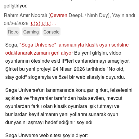
geliştiriyor.
Rahim Amir Noorali (
Çeviren
DeepL / Ninh Duy),
Yayınlandı
04/26/2026
🇺🇸
🇩🇪
...
Retro
Gaming
Console
Sega,
"Sega Universe" lansmanıyla klasik oyun serisine
odaklanarak zamanı geri alıyor
Bu yeni girişim, video
oyunlarının ötesinde eski IP'leri canlandırmayı amaçlıyor.
Şirket bu yeni projeyi 24 Nisan 2026 tarihinde "No old,
stay gold" sloganıyla ve özel bir web sitesiyle duyurdu.
Sega Universe'ün lansmanında konuşan şirket, felsefesini
açıkladı ve "hayranlar tarafından hala sevilen, mevcut
oyunlardan farklı olan klasik oyunlara ışık tutmayı ve
bunlardan keyif almanın yeni yollarını sunarak oyun
dünyasını aşmayı hedeflediğini" söyledi
Sega Universe web sitesi şöyle diyor: