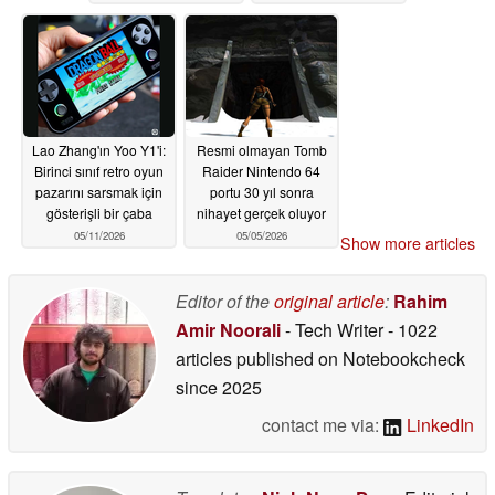
Lao Zhang'ın Yoo Y1'i:
Resmi olmayan Tomb
Birinci sınıf retro oyun
Raider Nintendo 64
pazarını sarsmak için
portu 30 yıl sonra
gösterişli bir çaba
nihayet gerçek oluyor
05/11/2026
05/05/2026
Show more articles
Editor of the
original article
:
Rahim
Amir Noorali
- Tech Writer
- 1022
articles published on Notebookcheck
since 2025
contact me via:
LinkedIn