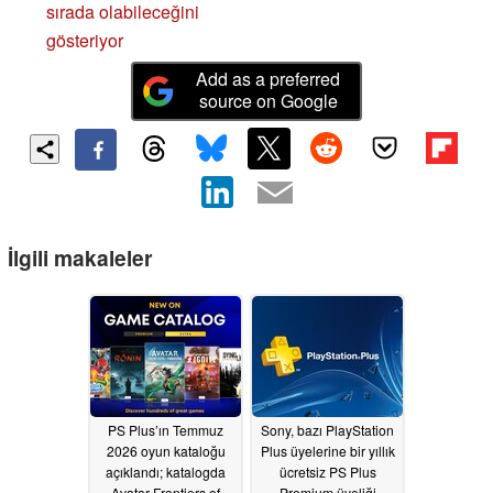
sırada olabileceğini
gösteriyor
Add as a preferred
source on Google
İlgili makaleler
PS Plus’ın Temmuz
Sony, bazı PlayStation
2026 oyun kataloğu
Plus üyelerine bir yıllık
açıklandı; katalogda
ücretsiz PS Plus
Avatar Frontiers of
Premium üyeliği