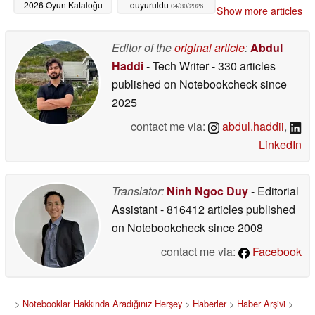
2026 Oyun Kataloğu
duyuruldu
04/30/2026
Show more articles
resmi olarak açıklandı
05/14/2026
Editor of the
original article
:
Abdul
Haddi
- Tech Writer
- 330 articles
published on Notebookcheck
since
2025
contact me via:
abdul.haddii
,
LinkedIn
Translator:
Ninh Ngoc Duy
- Editorial
Assistant
- 816412 articles published
on Notebookcheck
since 2008
contact me via:
Facebook
>
Notebooklar Hakkında Aradığınız Herşey
>
Haberler
>
Haber Arşivi
>