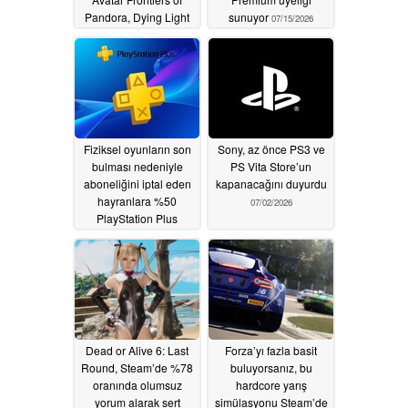
Pandora, Dying Light
sunuyor
07/15/2026
ve daha fazlası yer
alıyor
07/15/2026
Fiziksel oyunların son
Sony, az önce PS3 ve
bulması nedeniyle
PS Vita Store’un
aboneliğini iptal eden
kapanacağını duyurdu
hayranlara %50
07/02/2026
PlayStation Plus
indirimi sunuluyor
07/08/2026
Dead or Alive 6: Last
Forza’yı fazla basit
Round, Steam’de %78
buluyorsanız, bu
oranında olumsuz
hardcore yarış
yorum alarak sert
simülasyonu Steam’de