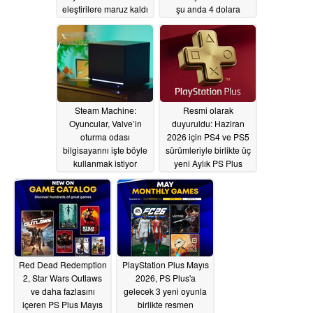
eleştirilere maruz kaldı
şu anda 4 dolara
satılıyor
06/30/2026
06/29/2026
Steam Machine:
Resmi olarak
Oyuncular, Valve’in
duyuruldu: Haziran
oturma odası
2026 için PS4 ve PS5
bilgisayarını işte böyle
sürümleriyle birlikte üç
kullanmak istiyor
yeni Aylık PS Plus
Oyunu duyuruldu
06/29/2026
05/26/2026
Red Dead Redemption
PlayStation Plus Mayıs
2, Star Wars Outlaws
2026, PS Plus'a
ve daha fazlasını
gelecek 3 yeni oyunla
içeren PS Plus Mayıs
birlikte resmen