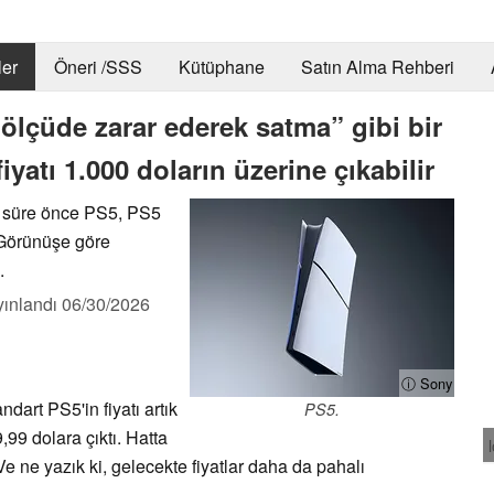
er
Öneri /SSS
Kütüphane
Satın Alma Rehberi
lçüde zarar ederek satma” gibi bir
iyatı 1.000 doların üzerine çıkabilir
a süre önce PS5, PS5
. Görünüşe göre
.
yınlandı
06/30/2026
ⓘ Sony
ndart PS5'in fiyatı artık
PS5.
,99 dolara çıktı. Hatta
ı. Ve ne yazık ki, gelecekte fiyatlar daha da pahalı