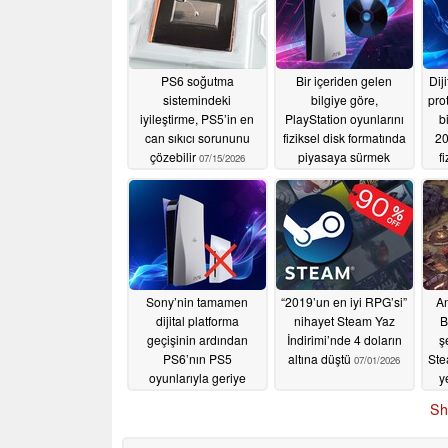
PS6 soğutma
Bir içeriden gelen
Dij
sistemindeki
bilgiye göre,
pro
iyileştirme, PS5’in en
PlayStation oyunlarını
b
can sıkıcı sorununu
fiziksel disk formatında
20
çözebilir
piyasaya sürmek
f
07/15/2026
zorunda; aksi takdirde
PS6’nın lansmanı
başarısız olacak
07/09/2026
Sony’nin tamamen
“2019’un en iyi RPG’si”
A
dijital platforma
nihayet Steam Yaz
B
geçişinin ardından
İndirimi’nde 4 doların
ş
PS6’nın PS5
altına düştü
Ste
07/01/2026
oyunlarıyla geriye
y
dönük uyumluluğu
Sh
şüpheli hale geldi
07/02/2026