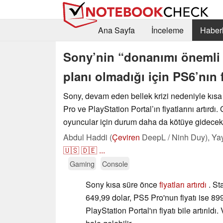
Ana Sayfa
İnceleme
Haberl
Sony’nin “donanımı önemli ö
planı olmadığı için PS6’nın f
Sony, devam eden bellek krizi nedeniyle kıs
Pro ve PlayStation Portal’ın fiyatlarını artırdı
oyuncular için durum daha da kötüye gidecek
Abdul Haddi (
Çeviren
DeepL / Ninh Duy),
Ya
🇺🇸
🇩🇪
...
Gaming
Console
Sony kısa süre önce
fiyatları artırdı
. Sta
649,99 dolar, PS5 Pro'nun fiyatı ise 899
PlayStation Portal'ın fiyatı bile artırıld