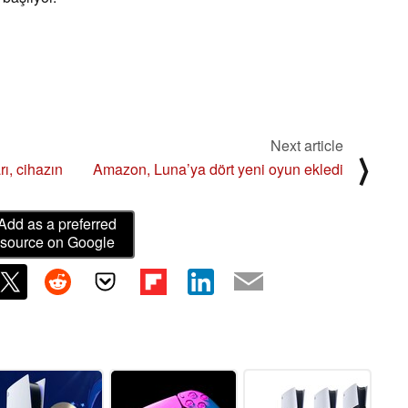
Next article
⟩
ı, cihazın
Amazon, Luna’ya dört yeni oyun ekledi
Add as a preferred
source on Google