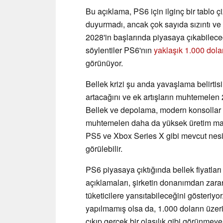
Bu açıklama, PS6 için ilginç bir tablo ç
duyurmadı, ancak çok sayıda sızıntı ve
2028'in başlarında piyasaya çıkabileceğ
söylentiler PS6'nın
yaklaşık 1.000 dola
görünüyor.
Bellek krizi şu anda yavaşlama belirtisi 
artacağını ve ek artışların muhtemelen
Bellek ve depolama, modern konsollar i
muhtemelen daha da yüksek üretim maliy
PS5 ve Xbox Series X gibi mevcut nesil
görülebilir.
PS6 piyasaya çıktığında bellek fiyatlar
açıklamaları, şirketin donanımdan zara
tüketicilere yansıtabileceğini gösteriyo
yapılmamış olsa da, 1.000 doların üzeri
çıkıp gerçek bir olasılık gibi görünmeye