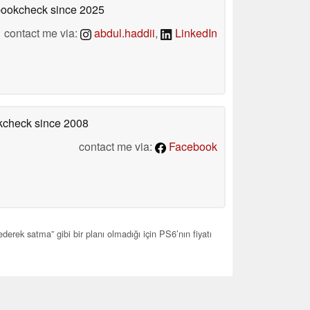
ebookcheck
since 2025
contact me via:
abdul.haddii
,
LinkedIn
okcheck
since 2008
contact me via:
Facebook
erek satma” gibi bir planı olmadığı için PS6’nın fiyatı