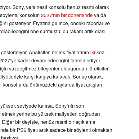
iziyor. Sony, yeni nesil konsolu henüz resmi olarak
 söylenti, konsolun
2027'nin bir döneminde
ya da
ini gösteriyor. Fiyatına gelince, önceki raporlar ve
r
olabileceğini öne sürmüştü; bu rakam artık olası
göstermiyor. Analistler, bellek fiyatlarının
iki kez
 2027'ye kadar devam edeceğini tahmin ediyor.
çin vazgeçilmez bileşenler olduğundan, üreticiler
etleriyle karşı karşıya kalacak. Sonuç olarak,
 konsollarda önümüzdeki aylarda fiyat artışları
ı yüksek seviyede kalırsa, Sony’nin son
r etmek yerine bu yüksek maliyetleri doğrudan
r. Diğer bir deyişle, henüz resmi bir açıklama
nde bir PS6 fiyatı artık sadece bir söylenti olmaktan
 başlıyor.