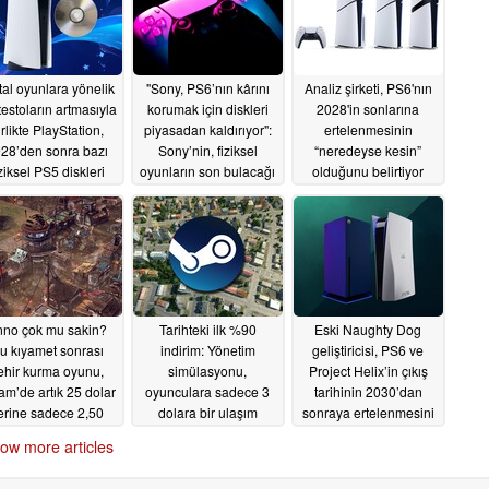
ital oyunlara yönelik
"Sony, PS6’nın kârını
Analiz şirketi, PS6'nın
testoların artmasıyla
korumak için diskleri
2028'in sonlarına
irlikte PlayStation,
piyasadan kaldırıyor":
ertelenmesinin
28’den sonra bazı
Sony’nin, fiziksel
“neredeyse kesin”
iziksel PS5 diskleri
oyunların son bulacağı
olduğunu belirtiyor
üretecek
konusunda
07/04/2026
07/03/2026
geliştiricileri
bilgilendirmediği
bildiriliyor
07/03/2026
nno çok mu sakin?
Tarihteki ilk %90
Eski Naughty Dog
u kıyamet sonrası
indirim: Yönetim
geliştiricisi, PS6 ve
ehir kurma oyunu,
simülasyonu,
Project Helix’in çıkış
am’de artık 25 dolar
oyunculara sadece 3
tarihinin 2030’dan
erine sadece 2,50
dolara bir ulaşım
sonraya ertelenmesini
dolar
imparatorluğu kurma
istiyor
07/01/2026
06/30/2026
ow more articles
fırsatı sunuyor
06/30/2026