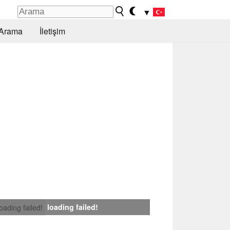
▼
Arama
İletişim
loading failed!
loading failed!