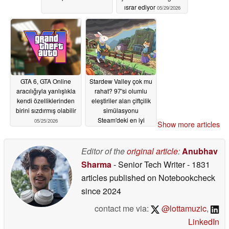
ısrar ediyor
05/29/2026
GTA 6, GTA Online
Stardew Valley çok mu
aracılığıyla yanlışlıkla
rahat? 97'si olumlu
kendi özelliklerinden
eleştiriler alan çiftçilik
birini sızdırmış olabilir
simülasyonu
Steam'deki en iyi
05/25/2026
Show more articles
fiyatına geri döndü
05/23/2026
Editor of the
original article
:
Anubhav
Sharma
- Senior Tech Writer
- 1831
articles published on Notebookcheck
since 2024
contact me via:
@lottamuzic
,
LinkedIn