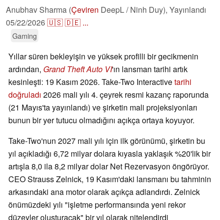
Anubhav Sharma (
Çeviren
DeepL / Ninh Duy),
Yayınlandı
05/22/2026
🇺🇸
🇩🇪
...
Gaming
Yıllar süren bekleyişin ve yüksek profilli bir gecikmenin
ardından,
Grand Theft Auto VI
'ın lansman tarihi artık
kesinleşti: 19 Kasım 2026. Take-Two Interactive
tarihi
doğruladı
2026 mali yılı 4. çeyrek resmi kazanç raporunda
(21 Mayıs'ta yayınlandı) ve şirketin mali projeksiyonları
bunun bir yer tutucu olmadığını açıkça ortaya koyuyor.
Take-Two'nun 2027 mali yılı için ilk görünümü, şirketin bu
yıl açıkladığı 6,72 milyar dolara kıyasla yaklaşık %20'lik bir
artışla 8,0 ila 8,2 milyar dolar Net Rezervasyon öngörüyor.
CEO Strauss Zelnick, 19 Kasım'daki lansmanı bu tahminin
arkasındaki ana motor olarak açıkça adlandırdı. Zelnick
önümüzdeki yılı "işletme performansında yeni rekor
düzeyler oluşturacak" bir yıl olarak nitelendirdi