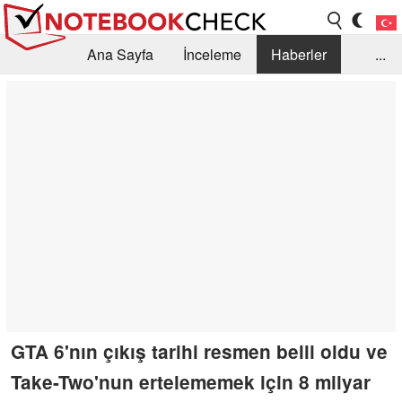
Ana Sayfa
İnceleme
Haberler
...
Öneri /SSS
Kütüphane
Satın Alma Rehberi
Arama
İletişim
GTA 6'nın çıkış tarihi resmen belli oldu ve
Take-Two'nun ertelememek için 8 milyar