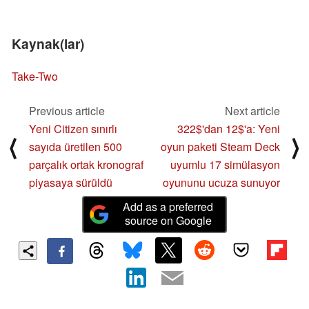
Kaynak(lar)
Take-Two
Previous article
Next article
Yeni Citizen sınırlı
322$'dan 12$'a: Yeni
⟨
⟩
sayıda üretilen 500
oyun paketi Steam Deck
parçalık ortak kronograf
uyumlu 17 simülasyon
piyasaya sürüldü
oyununu ucuza sunuyor
Add as a preferred
source on Google