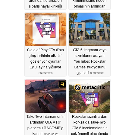
ardından, disksiz ön
kilitlenmesine neden
sipariş hayal kırıklığı
olmasının ardından
yarattı
gecikme yaşayabilir
06/25/2026
06/11/2026
State of Play GTA 6'nın
GTA 6 fragmanı veya
çıkış tarihinin etkisini
sızıntılarını arayan
gösteriyor, oyunlar
YouTuber, Rockstar
Eylül ayına yığılıyor
Games stüdyosunu
işgal etti
06/03/2026
06/03/2026
Take-Two ihtarnamenin
Rockstar sızıntılardan
ardından GTA V RP
korksa da Take-Two
platformu RAGE:MP'yi
GTA 6 incelemelerinin
kapattı
çok önemli olacağında
05/29/2026