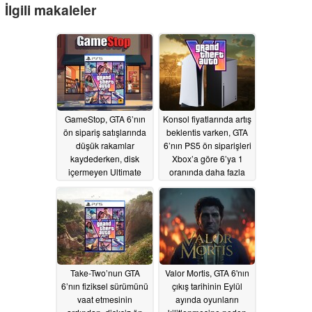
İlgili makaleler
GameStop, GTA 6’nın
Konsol fiyatlarında artış
ön sipariş satışlarında
beklentis varken, GTA
düşük rakamlar
6’nın PS5 ön siparişleri
kaydederken, disk
Xbox’a göre 6’ya 1
içermeyen Ultimate
oranında daha fazla
Edition tercih ediliyor
satılıyor
06/27/2026
06/30/2026
Take-Two’nun GTA
Valor Mortis, GTA 6'nın
6’nın fiziksel sürümünü
çıkış tarihinin Eylül
vaat etmesinin
ayında oyunların