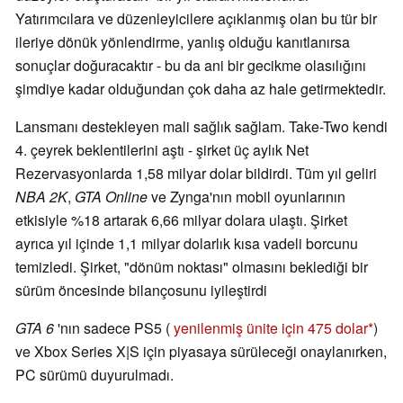
Yatırımcılara ve düzenleyicilere açıklanmış olan bu tür bir
ileriye dönük yönlendirme, yanlış olduğu kanıtlanırsa
sonuçlar doğuracaktır - bu da ani bir gecikme olasılığını
şimdiye kadar olduğundan çok daha az hale getirmektedir.
Lansmanı destekleyen mali sağlık sağlam. Take-Two kendi
4. çeyrek beklentilerini aştı - şirket üç aylık Net
Rezervasyonlarda 1,58 milyar dolar bildirdi. Tüm yıl geliri
NBA 2K
,
GTA Online
ve Zynga'nın mobil oyunlarının
etkisiyle %18 artarak 6,66 milyar dolara ulaştı. Şirket
ayrıca yıl içinde 1,1 milyar dolarlık kısa vadeli borcunu
temizledi. Şirket, "dönüm noktası" olmasını beklediği bir
sürüm öncesinde bilançosunu iyileştirdi
GTA 6
'nın sadece PS5 (
yenilenmiş ünite için 475 dolar
)
ve Xbox Series X|S için piyasaya sürüleceği onaylanırken,
PC sürümü duyurulmadı.