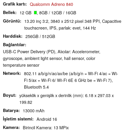
Grafik kartı
Qualcomm Adreno 840
Bellek
12 GB
, 8GB / 12GB / 16GB
Görüntü
13.20 inç 3:2, 3840 x 2512 pixel 348 PPI, Capacitive
touchscreen, IPS, parlak: evet, 144 Hz
Harddisk
256GB / 512GB
Bağlantılar
USB-C Power Delivery (PD), Alıcılar: Accelerometer,
gyroscope, ambient light sensor, hall sensor, color
temperature sensor
Network
802.11 a/​b/​g/​n/​ac/​ax/​be (a/b/g/n = Wi-Fi 4/ac = Wi-
Fi 5/ax = Wi-Fi 6/ Wi-Fi 6E 6 GHz be = Wi-Fi 7),
Bluetooth 5.4
Boyut
yükseklik x genişlik x derinlik (mm): 6.18 x 297.03 x
199.82
Batarya
13000 mAh
İşletim sistemi
Android 16
Kamera
Birincil Kamera: 13 MPix