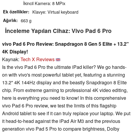
İkincil Kamera: 8 MPix
Ek özellikler
Klavye: Virtual keyboard
Ağırlık
663 g
İnceleme Yapılan Cihaz: Vivo Pad 6 Pro
vivo Pad 6 Pro Review: Snapdragon 8 Gen 5 Elite + 13.2"
4K Display!
Kaynak:
Tech X Reviews
Is the vivo Pad 6 Pro the ultimate iPad killer? We go hands-
on with vivo's most powerful tablet yet, featuring a stunning
13.2" 4K 144Hz display and the beastly Snapdragon 8 Elite
chip. From extreme gaming to professional 4K video editing,
here is everything you need to know! In this comprehensive
vivo Pad 6 Pro review, we test the limits of this flagship
Android tablet to see if it can truly replace your laptop. We put
it head-to-head against the iPad Air M3 and the previous
generation vivo Pad 5 Pro to compare brightness, Dolby