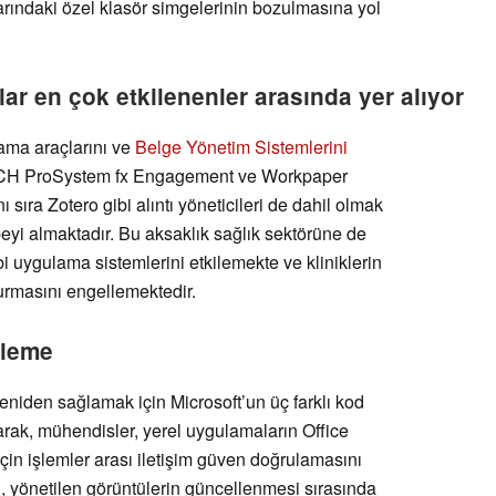
larındaki özel klasör simgelerinin bozulmasına yol
ar en çok etkilenenler arasında yer alıyor
lama araçlarını ve
Belge Yönetim Sistemlerini
CH ProSystem fx Engagement ve Workpaper
sıra Zotero gibi alıntı yöneticileri de dahil olmak
eyi almaktadır. Bu aksaklık sağlık sektörüne de
bi uygulama sistemlerini etkilemekte ve kliniklerin
turmasını engellemektedir.
ileme
eniden sağlamak için Microsoft’un üç farklı kod
larak, mühendisler, yerel uygulamaların Office
için işlemler arası iletişim güven doğrulamasını
un, yönetilen görüntülerin güncellenmesi sırasında