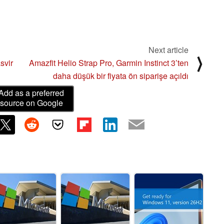
Next article
⟩
svir
Amazfit Helio Strap Pro, Garmin Instinct 3’ten
daha düşük bir fiyata ön siparişe açıldı
Add as a preferred
source on Google