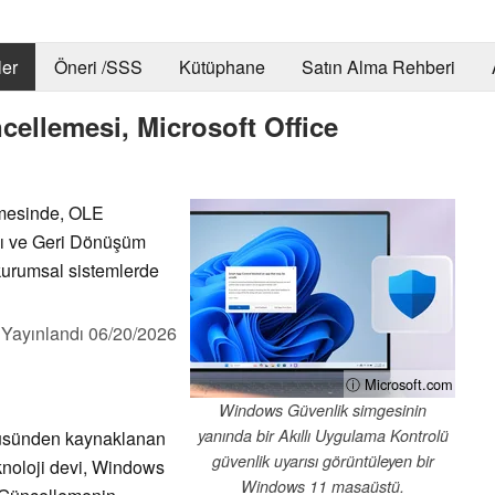
er
Öneri /SSS
Kütüphane
Satın Alma Rehberi
llemesi, Microsoft Office
mesinde, OLE
sı ve Geri Dönüşüm
 kurumsal sistemlerde
,
Yayınlandı
06/20/2026
ⓘ Microsoft.com
Windows Güvenlik simgesinin
yanında bir Akıllı Uygulama Kontrolü
güsünden kaynaklanan
güvenlik uyarısı görüntüleyen bir
eknoloji devi, Windows
Windows 11 masaüstü.