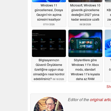
Windows 11
Microsoft, Windows 10
güncellemesi, Dosya
güvenlik güncelleme
KB
Gezgini’nin açılma
desteğini 2027 yılına
süresini kısaltıyor
kadar sessizce uzattı
za
07/01/2026
06/28/2026
Bilgisayarınızın
Söylentilere göre
Güvenli Önyükleme
Windows 11'in Xbox
özelliğine uygun olup
modu, standart
ö
olmadığını nasıl kontrol
Windows 11'e kıyasla
edebilirsiniz?
daha az RAM
06/18/2026
kullanıyor, ancak bu
Sh
durum oyun
performansında bir
artış sağlamıyor
Editor of the
original arti
06/16/2026