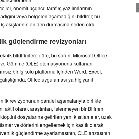
 Güncellemenin
iler, önemli üçüncü taraf iş yazılımlarının
adığını veya belgeleri açamadığını bildirdi; bu
iş akışlarının aniden durmasına neden oldu.
k güçlendirme revizyonları
ik bildirimlere göre, bu sorun, Microsoft Office
a ve Gömme (OLE) otomasyonunu kullanan
ğımsız bir iş kolu platformu içinden Word, Excel,
lıştığında, Office uygulaması ya hiç yanıt
üvenlik revizyonunun paralel aşamalarıyla birlikte
ı aktif olarak araştırılan, istenmeyen bir Bilinen
ktop.ini dosyalarına getirilen yeni kısıtlamalar, uzak
smar vektörlerini engellemek için kasıtlı olarak
üvenlik güçlendirme ayarlamasının, OLE arızasının