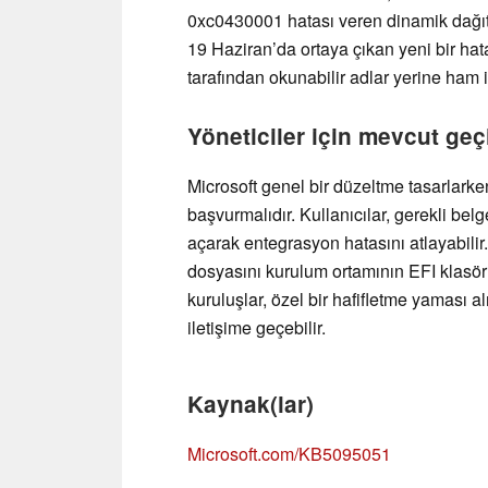
0xc0430001 hatası veren dinamik dağıtı
19 Haziran’da ortaya çıkan yeni bir ha
tarafından okunabilir adlar yerine ham i
Yöneticiler için mevcut geç
Microsoft genel bir düzeltme tasarlark
başvurmalıdır. Kullanıcılar, gerekli be
açarak entegrasyon hatasını atlayabilir. 
dosyasını kurulum ortamının EFI klasö
kuruluşlar, özel bir hafifletme yaması a
iletişime geçebilir.
Kaynak(lar)
Microsoft.com/KB5095051