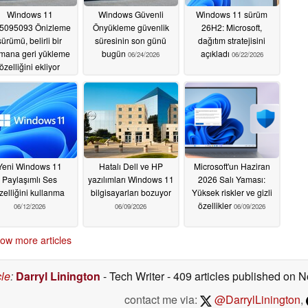
Windows 11
Windows Güvenli
Windows 11 sürüm
5095093 Önizleme
Önyükleme güvenlik
26H2: Microsoft,
sürümü, belirli bir
süresinin son günü
dağıtım stratejisini
mana geri yükleme
bugün
açıkladı
06/24/2026
06/22/2026
özelliğini ekliyor
06/26/2026
Yeni Windows 11
Hatalı Dell ve HP
Microsoft'un Haziran
Paylaşımlı Ses
yazılımları Windows 11
2026 Salı Yaması:
zelliğini kullanma
bilgisayarları bozuyor
Yüksek riskler ve gizli
özellikler
06/12/2026
06/09/2026
06/09/2026
ow more articles
cle
:
Darryl Linington
- Tech Writer
- 409 articles published on
contact me via:
@DarrylLinington
,