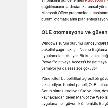
11 birikimli güncellemesi
KB5095051
.
dağıtılmasının ardından kurumsal yönetic
Microsoft Office programlarını başlatam
durum, otomatik arka plan entegrasyon 
OLE otomasyonu ve güvenli
Windows sürüm durumu panosundaki tekn
paketini çağırmak için Nesne Bağlam
uygulamaları etkiliyor. Bir kullanıcı, ba
PowerPoint veya Access’i başlatmaya ça
vermiyor ya da sessizce çöküyor.
Yöneticiler, bu belirtileri agresif bir g
takip ediyor. Kontrol paneli, OLE hatasın
Sorun olarak listeliyor. Öte yandan, des
kaynaklardan gelen Mark of the Web isti
uygulanan bir güvenlik önlemidir. Bu g