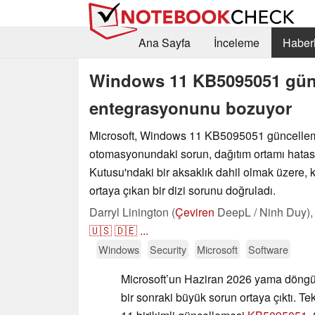
Ana Sayfa
İnceleme
Haberl
Windows 11 KB5095051 günce
entegrasyonunu bozuyor
Microsoft, Windows 11 KB5095051 güncelle
otomasyonundaki sorun, dağıtım ortamı hata
Kutusu'ndaki bir aksaklık dahil olmak üzere,
ortaya çıkan bir dizi sorunu doğruladı.
Darryl Linington (
Çeviren
DeepL / Ninh Duy)
🇺🇸
🇩🇪
...
Windows
Security
Microsoft
Software
Microsoft’un Haziran 2026 yama dön
bir sonraki büyük sorun ortaya çıktı. T