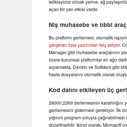
tetikleyicisi olmak yerine, ağ paylaşım
açan bir yan etkisi vardır.
Niş muhasebe ve tıbbi araçl
Bu platform gerilemesi, otomatik rapor
çalıştıran özel yazılımları felç ediyor
. C
Manager gibi muhasebe araçlarının yanı 
üzere kurumsal platformlar en ağır darb
sıçramakta, Dentrix ve Softdent gibi tıb
hasta dosyalarını otomatik olarak oluş
Kod dalını etkileyen üç ger
28000.2269 derlemesinin kararlılığını y
gerilemesini gidermesi gerekiyor. İlk o
yığınını program yoluyla çağırabilmesi 
düzeltmelidir. İkinci olarak, Microsoft’