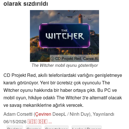
olarak sızdırıldı
ⓘ CD Projekt Red, Canva AI
The Witcher mobil oyunu gösteriliyor
CD Projekt Red, akıllı telefonlardaki varlığını genişletmeye
kararlı görünüyor. Yeni bir ücretsiz çok oyunculu The
Witcher oyunu hakkında bir haber ortaya çıktı. Bu PC ve
mobil oyun, hikâye odaklı The Witcher 3'e alternatif olacak
ve savaş mekaniklerine ağırlık verecek.
Adam Corsetti (
Çeviren
DeepL / Ninh Duy),
Yayınlandı
06/15/2026
🇺🇸
🇩🇪
...