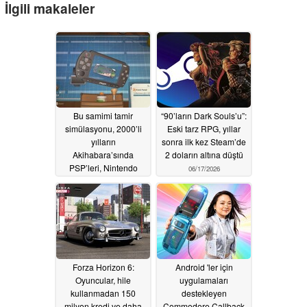
İlgili makaleler
Bu samimi tamir
“90’ların Dark Souls’u”:
simülasyonu, 2000’li
Eski tarz RPG, yıllar
yılların
sonra ilk kez Steam’de
Akihabara’sında
2 doların altına düştü
PSP’leri, Nintendo
06/17/2026
DS’leri, kapaklı cep
telefonlarını ve retro
cihazları tamir
etmenize olanak
tanıyor
06/20/2026
Forza Horizon 6:
Android 'ler için
Oyuncular, hile
uygulamaları
kullanmadan 150
destekleyen
milyon kredi ve daha
Commodore Callback