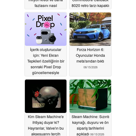
fazlasını nasıl
8020 retro tarzı kapaklı
kazanabilir?
telefon piyasaya çıktı
06/17/2026
06/16/2026
İçerik oluşturucular
Forza Horizon 6:
için: Yeni Ekran
Oyuncular Honda
Tepkileri özelliğinin bir
meta'sından bıktı
sonraki Pixel Drop
06/15/2026
güncellemesiyle
geleceği bildiriliyor
06/16/2026
Kim Steam Machine'e
Steam Machine: Sızıntı
ihtiyaç duyar ki?
kaynağı, duyuru ve ön
Hayranlar, Valve'ın bu
sipariş tarihlerini
aksesuarını tercih
açıkladı
06/15/2026