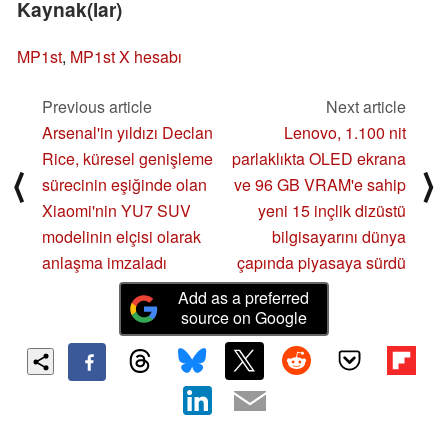
Kaynak(lar)
MP1st
,
MP1st X hesabı
Previous article
Next article
Arsenal'in yıldızı Declan
Lenovo, 1.100 nit
Rice, küresel genişleme
parlaklıkta OLED ekrana
⟨
⟩
sürecinin eşiğinde olan
ve 96 GB VRAM'e sahip
Xiaomi'nin YU7 SUV
yeni 15 inçlik dizüstü
modelinin elçisi olarak
bilgisayarını dünya
anlaşma imzaladı
çapında piyasaya sürdü
Add as a preferred
source on Google