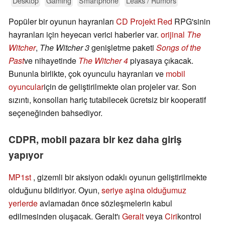
Desktop
Gaming
Smartphone
Leaks / Rumors
Popüler bir oyunun hayranları
CD Projekt Red
RPG'sinin
hayranları için heyecan verici haberler var.
orijinal
The
Witcher
,
The Witcher 3
genişletme paketi
Songs of the
Past
ve nihayetinde
The Witcher 4
piyasaya çıkacak.
Bununla birlikte, çok oyunculu hayranları ve
mobil
oyuncular
için de geliştirilmekte olan projeler var. Son
sızıntı, konsolları hariç tutabilecek ücretsiz bir kooperatif
seçeneğinden bahsediyor.
CDPR, mobil pazara bir kez daha giriş
yapıyor
MP1st
, gizemli bir aksiyon odaklı oyunun geliştirilmekte
olduğunu bildiriyor. Oyun,
seriye aşina olduğumuz
yerlerde
avlamadan önce sözleşmelerin kabul
edilmesinden oluşacak. Geralt'ı
Geralt
veya
Ciri
kontrol