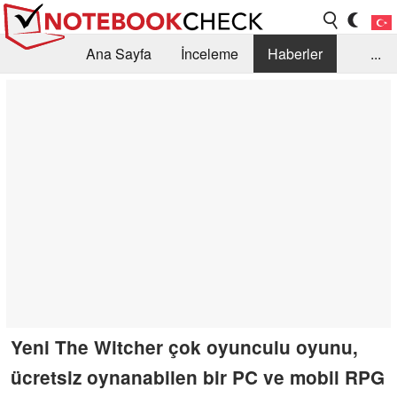
Ana Sayfa
İnceleme
Haberler
...
Öneri /SSS
Kütüphane
Satın Alma Rehberi
Arama
İletişim
Yeni The Witcher çok oyunculu oyunu,
ücretsiz oynanabilen bir PC ve mobil RPG