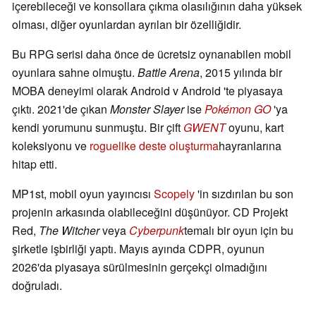
içerebileceği ve konsollara çıkma olasılığının daha yüksek
olması, diğer oyunlardan ayrılan bir özelliğidir.
Bu RPG serisi daha önce de ücretsiz oynanabilen mobil
oyunlara sahne olmuştu.
Battle Arena
, 2015 yılında bir
MOBA deneyimi olarak Android v Android 'te piyasaya
çıktı. 2021'de çıkan
Monster Slayer
ise
Pokémon GO
'ya
kendi yorumunu sunmuştu. Bir çift
GWENT
oyunu, kart
koleksiyonu ve
roguelike deste oluşturma
hayranlarına
hitap etti.
MP1st, mobil oyun yayıncısı
Scopely
'in sızdırılan bu son
projenin arkasında olabileceğini düşünüyor. CD Projekt
Red,
The Witcher
veya
Cyberpunk
temalı bir oyun için bu
şirketle işbirliği yaptı. Mayıs ayında CDPR, oyunun
2026'da piyasaya sürülmesinin gerçekçi olmadığını
doğruladı.