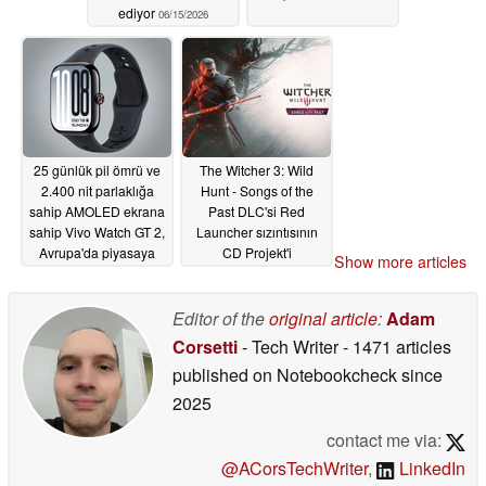
ediyor
06/15/2026
25 günlük pil ömrü ve
The Witcher 3: Wild
2.400 nit parlaklığa
Hunt - Songs of the
sahip AMOLED ekrana
Past DLC'si Red
sahip Vivo Watch GT 2,
Launcher sızıntısının
Avrupa'da piyasaya
CD Projekt'i
Show more articles
çıkıyor
zorlamasının ardından
06/15/2026
resmen duyuruldu
Editor of the
original article
:
Adam
05/27/2026
Corsetti
- Tech Writer
- 1471 articles
published on Notebookcheck
since
2025
contact me via:
@ACorsTechWriter
,
LinkedIn