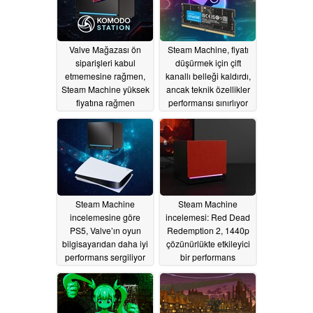
Valve Mağazası ön
Steam Machine, fiyatı
siparişleri kabul
düşürmek için çift
etmemesine rağmen,
kanallı belleği kaldırdı,
Steam Machine yüksek
ancak teknik özellikler
fiyatına rağmen
performansı sınırlıyor
Asya’da tükendi
06/23/2026
06/24/2026
Steam Machine
Steam Machine
incelemesine göre
incelemesi: Red Dead
PS5, Valve’ın oyun
Redemption 2, 1440p
bilgisayarıdan daha iyi
çözünürlükte etkileyici
performans sergiliyor
bir performans
sergiliyor, ancak bazı
06/23/2026
ödünler de var
06/23/2026