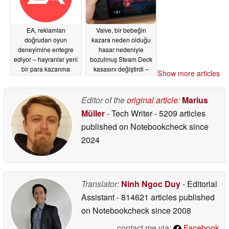
EA, reklamları
Valve, bir bebeğin
doğrudan oyun
kazara neden olduğu
deneyimine entegre
hasar nedeniyle
ediyor – hayranlar yeni
bozulmuş Steam Deck
bir para kazanma
kasasını değiştirdi –
Show more articles
dalgasından endişe
topluluk bu cömertliği
duyuyor
övdü
06/17/2026
06/17/2026
Editor of the
original article
:
Marius
Müller
- Tech Writer
- 5209 articles
published on Notebookcheck
since
2024
Translator:
Ninh Ngoc Duy
- Editorial
Assistant
- 814621 articles published
on Notebookcheck
since 2008
contact me via:
Facebook