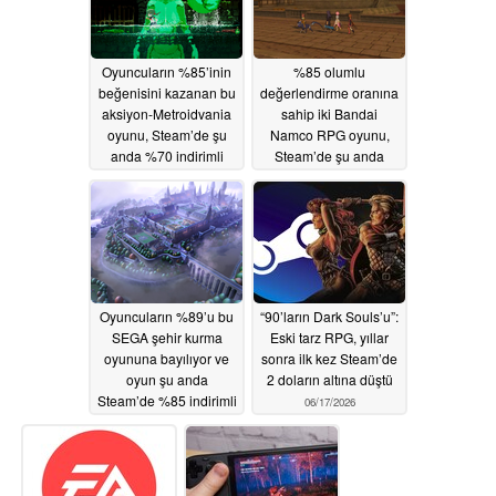
Oyuncuların %85’inin
%85 olumlu
beğenisini kazanan bu
değerlendirme oranına
aksiyon-Metroidvania
sahip iki Bandai
oyunu, Steam’de şu
Namco RPG oyunu,
anda %70 indirimli
Steam’de şu anda
%80’e varan indirimle
06/18/2026
tüm zamanların en
düşük fiyatlarına ulaştı
06/17/2026
Oyuncuların %89’u bu
“90’ların Dark Souls’u”:
SEGA şehir kurma
Eski tarz RPG, yıllar
oyununa bayılıyor ve
sonra ilk kez Steam’de
oyun şu anda
2 doların altına düştü
Steam’de %85 indirimli
06/17/2026
06/17/2026