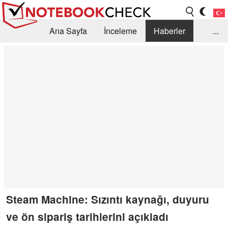
Ana Sayfa
İnceleme
Haberler
...
Öneri /SSS
Kütüphane
Satın Alma Rehberi
Arama
İletişim
Steam Machine: Sızıntı kaynağı, duyuru
ve ön sipariş tarihlerini açıkladı