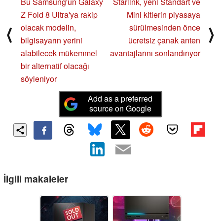
Bu Samsung'un Galaxy
Starlink, yeni Standart ve
Z Fold 8 Ultra'ya rakip
Mini kitlerin piyasaya
olacak modelin,
sürülmesinden önce
⟨
⟩
bilgisayarın yerini
ücretsiz çanak anten
alabilecek mükemmel
avantajlarını sonlandırıyor
bir alternatif olacağı
söyleniyor
Add as a preferred
source on Google
İlgili makaleler