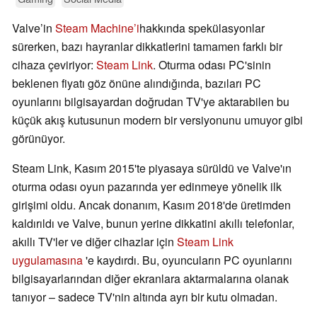
Valve’in
Steam Machine’i
hakkında spekülasyonlar
sürerken, bazı hayranlar dikkatlerini tamamen farklı bir
cihaza çeviriyor:
Steam Link
. Oturma odası PC'sinin
beklenen fiyatı göz önüne alındığında, bazıları PC
oyunlarını bilgisayardan doğrudan TV'ye aktarabilen bu
küçük akış kutusunun modern bir versiyonunu umuyor gibi
görünüyor.
Steam Link, Kasım 2015'te piyasaya sürüldü ve Valve'ın
oturma odası oyun pazarında yer edinmeye yönelik ilk
girişimi oldu. Ancak donanım, Kasım 2018'de üretimden
kaldırıldı ve Valve, bunun yerine dikkatini akıllı telefonlar,
akıllı TV'ler ve diğer cihazlar için
Steam Link
uygulamasına
'e kaydırdı. Bu, oyuncuların PC oyunlarını
bilgisayarlarından diğer ekranlara aktarmalarına olanak
tanıyor – sadece TV'nin altında ayrı bir kutu olmadan.