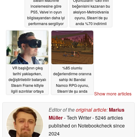
Steam Machine
Oyuncuların %85’inin
incelemesine göre
beğenisini kazanan bu
PS5, Valve’ın oyun
aksiyon-Metroidvania
bilgisayarıdan daha iyi
oyunu, Steam’de şu
performans sergiliyor
anda %70 indirimli
06/23/2026
06/18/2026
VR başlığının çıkış
%85 olumlu
tarihi yaklaşırken,
değerlendirme oranına
değiştirilebilir bataryalı
sahip iki Bandai
Steam Frame kitiyle
Namco RPG oyunu,
ilgili sızıntılar ortaya
Steam’de şu anda
Show more articles
çıktı
%80’e varan indirimle
06/18/2026
tüm zamanların en
düşük fiyatlarına ulaştı
Editor of the
original article
:
Marius
06/17/2026
Müller
- Tech Writer
- 5246 articles
published on Notebookcheck
since
2024