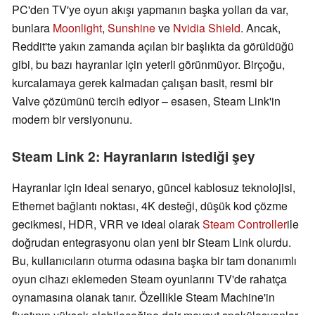
PC'den TV'ye oyun akışı yapmanın başka yolları da var,
bunlara
Moonlight
,
Sunshine
ve
Nvidia Shield
. Ancak,
Reddit'te yakın zamanda açılan bir başlıkta da görüldüğü
gibi, bu bazı hayranlar için yeterli görünmüyor. Birçoğu,
kurcalamaya gerek kalmadan çalışan basit, resmi bir
Valve çözümünü tercih ediyor – esasen, Steam Link'in
modern bir versiyonunu.
Steam Link 2: Hayranların istediği şey
Hayranlar için ideal senaryo, güncel kablosuz teknolojisi,
Ethernet bağlantı noktası, 4K desteği, düşük kod çözme
gecikmesi, HDR, VRR ve ideal olarak
Steam Controller
ile
doğrudan entegrasyonu olan yeni bir Steam Link olurdu.
Bu, kullanıcıların oturma odasına başka bir tam donanımlı
oyun cihazı eklemeden Steam oyunlarını TV'de rahatça
oynamasına olanak tanır. Özellikle Steam Machine'in