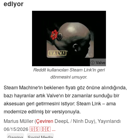
ediyor
ⓘ Valve
Reddit kullanıcıları Steam Link'in geri
dönmesini umuyor.
Steam Machine'in beklenen fiyatı göz önüne alındığında,
bazı hayranlar artık Valve'ın bir zamanlar sunduğu bir
aksesuarı geri getirmesini istiyor: Steam Link – ama
modernize edilmiş bir versiyonuyla.
Marius Müller (
Çeviren
DeepL / Ninh Duy),
Yayınlandı
06/15/2026
🇺🇸
🇩🇪
...
Gaming
Social Media