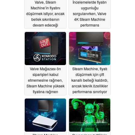
Valve, Steam
İncelemelerde fiyatın
Machine’in fiyatını
uygunluğu
düşürmek istiyor, ancak
sorgulanırken, Valve
bellek sıkıntısının
4K Steam Machine
devam edeceği
performans
konusunda uyarıyor
iddialarında
değişiklikler yaptı
06/27/2026
06/26/2026
Valve Mağazası ön
Steam Machine, fiyatı
siparişleri kabul
düşürmek için çift
etmemesine rağmen,
kanallı belleği kaldırdı,
Steam Machine yüksek
ancak teknik özellikler
fiyatına rağmen
performansı sınırlıyor
Asya’da tükendi
06/23/2026
06/24/2026