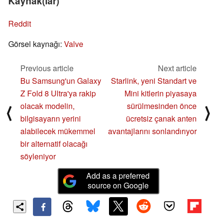
Kaynak(lar)
Reddit
Görsel kaynağı:
Valve
Previous article
Next article
Bu Samsung'un Galaxy
Starlink, yeni Standart ve
Z Fold 8 Ultra'ya rakip
Mini kitlerin piyasaya
olacak modelin,
sürülmesinden önce
⟨
⟩
bilgisayarın yerini
ücretsiz çanak anten
alabilecek mükemmel
avantajlarını sonlandırıyor
bir alternatif olacağı
söyleniyor
Add as a preferred
source on Google