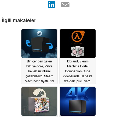
İlgili makaleler
Bir içeriden gelen
Dbrand, Steam
bilgiye göre, Valve
Machine Portal
bellek sıkıntısını
Companion Cube
çözebilseydi Steam
videosunda Half-Life
Machine’in fiyatı 599
3’e dair ipucu verdi
dolar olabilirdi
06/28/2026
06/27/2026