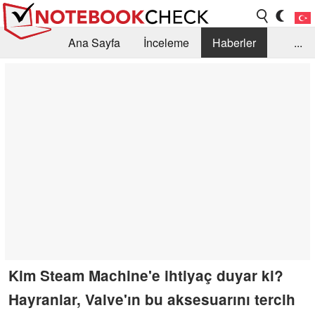
Ana Sayfa
İnceleme
Haberler
...
Öneri /SSS
Kütüphane
Satın Alma Rehberi
Arama
İletişim
Kim Steam Machine'e ihtiyaç duyar ki?
Hayranlar, Valve'ın bu aksesuarını tercih