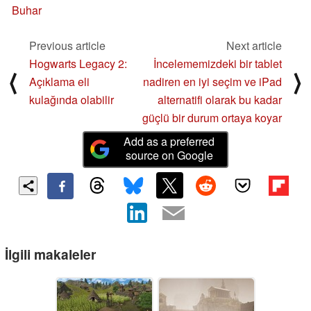
Buhar
Previous article
Next article
Hogwarts Legacy 2:
İncelememizdeki bir tablet
⟨
⟩
Açıklama eli
nadiren en iyi seçim ve iPad
kulağında olabilir
alternatifi olarak bu kadar
güçlü bir durum ortaya koyar
Add as a preferred
source on Google
İlgili makaleler