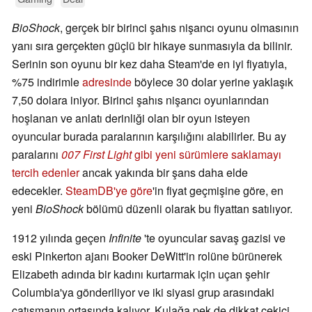
BioShock
, gerçek bir birinci şahıs nişancı oyunu olmasının
yanı sıra gerçekten güçlü bir hikaye sunmasıyla da bilinir.
Serinin son oyunu bir kez daha Steam'de en iyi fiyatıyla,
%75 indirimle
adresinde
böylece 30 dolar yerine yaklaşık
7,50 dolara iniyor. Birinci şahıs nişancı oyunlarından
hoşlanan ve anlatı derinliği olan bir oyun isteyen
oyuncular burada paralarının karşılığını alabilirler. Bu ay
paralarını
007 First Light
gibi yeni sürümlere saklamayı
tercih edenler
ancak yakında bir şans daha elde
edecekler.
SteamDB'ye göre
'in fiyat geçmişine göre, en
yeni
BioShock
bölümü düzenli olarak bu fiyattan satılıyor.
1912 yılında geçen
Infinite
'te oyuncular savaş gazisi ve
eski Pinkerton ajanı Booker DeWitt'in rolüne bürünerek
Elizabeth adında bir kadını kurtarmak için uçan şehir
Columbia'ya gönderiliyor ve iki siyasi grup arasındaki
çatışmanın ortasında kalıyor. Kulağa pek de dikkat çekici