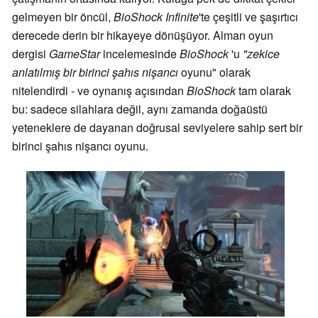
gelmeyen bir öncül,
BioShock Infinite
'te çeşitli ve şaşırtıcı
derecede derin bir hikayeye dönüşüyor. Alman oyun
dergisi
GameStar
incelemesinde
BioShock
'u
"zekice
anlatılmış bir birinci şahıs nişancı
oyunu" olarak
nitelendirdi - ve oynanış açısından
BioShock
tam olarak
bu: sadece silahlara değil, aynı zamanda doğaüstü
yeteneklere de dayanan doğrusal seviyelere sahip sert bir
birinci şahıs nişancı oyunu.