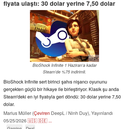
fiyata ulaştı: 30 dolar yerine 7,50 dolar
ⓘ 2K
BioShock Infinite 1 Haziran'a kadar
Steam'de %75 indirimli.
BioShock Infinite sert birinci şahıs nişancı oyununu
gerçekten güçlü bir hikaye ile birleştiriyor. Klasik şu anda
Steam'deki en iyi fiyatıyla geri döndü: 30 dolar yerine 7,50
dolar.
Marius Müller (
Çeviren
DeepL / Ninh Duy),
Yayınlandı
05/25/2026
🇺🇸
🇩🇪
...
Gaming
Deal