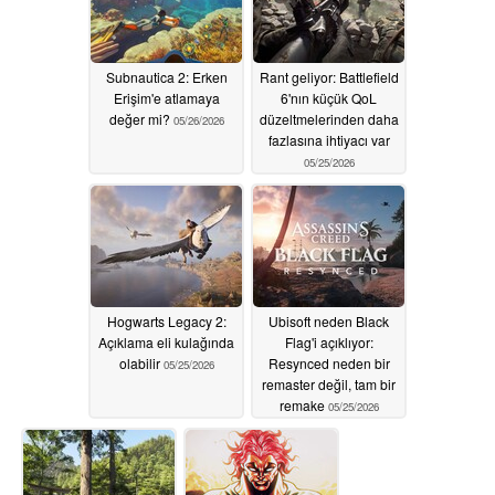
Subnautica 2: Erken
Rant geliyor: Battlefield
Erişim'e atlamaya
6'nın küçük QoL
değer mi?
düzeltmelerinden daha
05/26/2026
fazlasına ihtiyacı var
05/25/2026
Hogwarts Legacy 2:
Ubisoft neden Black
Açıklama eli kulağında
Flag'i açıklıyor:
olabilir
Resynced neden bir
05/25/2026
remaster değil, tam bir
remake
05/25/2026