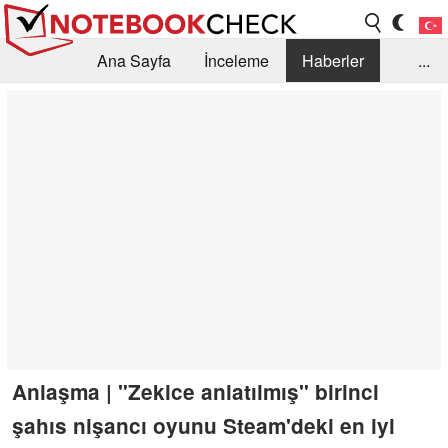
Ana Sayfa
İnceleme
Haberler
...
Öneri /SSS
Kütüphane
Satın Alma Rehberi
Arama
İletişim
Anlaşma | "Zekice anlatılmış" birinci
şahıs nişancı oyunu Steam'deki en iyi