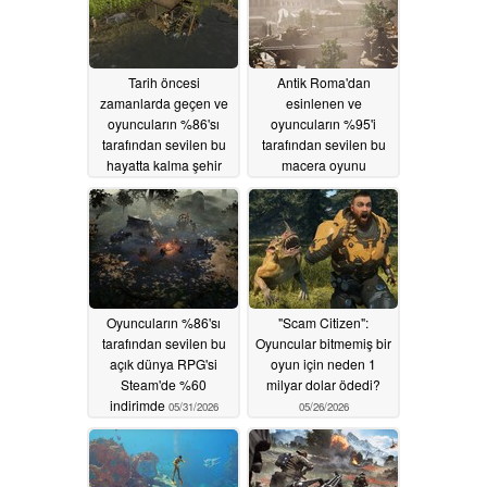
Tarih öncesi
Antik Roma'dan
zamanlarda geçen ve
esinlenen ve
oyuncuların %86'sı
oyuncuların %95'i
tarafından sevilen bu
tarafından sevilen bu
hayatta kalma şehir
macera oyunu
kurma oyunu Steam'de
Steam'de %75
%50 indirimli
indirimde
06/04/2026
06/02/2026
Oyuncuların %86'sı
"Scam Citizen":
tarafından sevilen bu
Oyuncular bitmemiş bir
açık dünya RPG'si
oyun için neden 1
Steam'de %60
milyar dolar ödedi?
indirimde
05/31/2026
05/26/2026