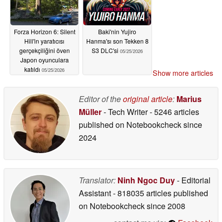
Forza Horizon 6: Silent
Baki'nin Yujiro
Hill'in yaratıcısı
Hanma'sı son Tekken 8
gerçekçiliğini öven
S3 DLC'si
05/25/2026
Japon oyunculara
katıldı
05/25/2026
Show more articles
Editor of the
original article
:
Marius
Müller
- Tech Writer
- 5246 articles
published on Notebookcheck
since
2024
Translator:
Ninh Ngoc Duy
- Editorial
Assistant
- 818035 articles published
on Notebookcheck
since 2008