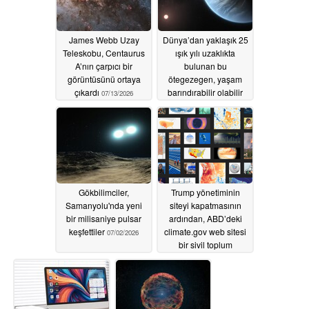
James Webb Uzay
Dünya’dan yaklaşık 25
Teleskobu, Centaurus
ışık yılı uzaklıkta
A’nın çarpıcı bir
bulunan bu
görüntüsünü ortaya
ötegezegen, yaşam
çıkardı
barındırabilir olabilir
07/13/2026
07/09/2026
Gökbilimciler,
Trump yönetiminin
Samanyolu'nda yeni
siteyi kapatmasının
bir milisaniye pulsar
ardından, ABD’deki
keşfettiler
climate.gov web sitesi
07/02/2026
bir sivil toplum
kuruluşu tarafından
yeniden yayına alındı
06/24/2026