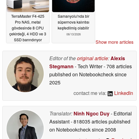
TerraMaster F4-425
Samanyolu'nda bir
Pro NAS, metal
süpernova kalıntısı
gövdesinde 8 CPU
keşfedilmiş olabilir
çekirdeği, 4 HDD ve 3
06/13/2026
SSD barındırıyor
Show more articles
06/23/2026
Editor of the
original article
:
Alexis
Stegmann
- Tech Writer
- 708 articles
published on Notebookcheck
since
2025
contact me via:
LinkedIn
Translator:
Ninh Ngoc Duy
- Editorial
Assistant
- 818035 articles published
on Notebookcheck
since 2008