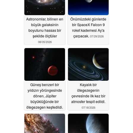
Astronomlar, bilinen en
Önümüzdeki günlerde
büyük galaksinin
bir SpaceX Falcon 9
boyutunu hassas bir
roket kademesi Ay'a
şekilde ölçtüler
çarpacak.
07/29/2026
08/05/2026
Güneş benzeri bir
Kayalık bir
yıldızın yörüngesinde
ötegezegenin
dönen, Jüpiter
çevresinde ilk kez bir
büyüklüğünde bir
atmosfer tespit edildi.
ötegezegen keşfedildi.
07/18/2026
07/20/2026