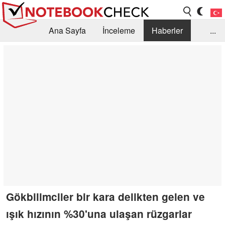
Ana Sayfa
İnceleme
Haberler
...
Öneri /SSS
Kütüphane
Satın Alma Rehberi
Arama
İletişim
Gökbilimciler bir kara delikten gelen ve
ışık hızının %30'una ulaşan rüzgarlar