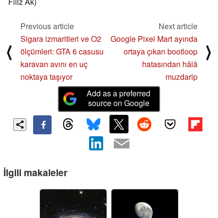
Filiz Ak)
Previous article
Next article
Sigara izmaritleri ve O2
Google Pixel Mart ayında
⟨
⟩
ölçümleri: GTA 6 casusu
ortaya çıkan bootloop
karavan avını en uç
hatasından hâlâ
noktaya taşıyor
muzdarip
Add as a preferred
source on Google
İlgili makaleler