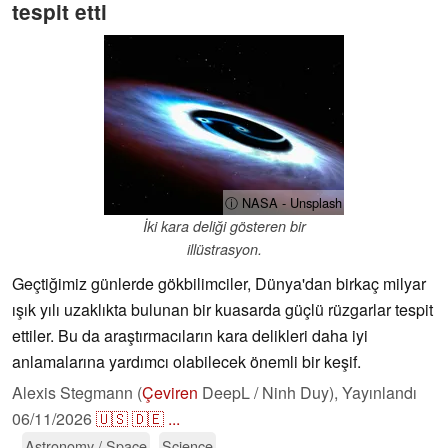
tespit etti
ⓘ NASA - Unsplash
İki kara deliği gösteren bir
illüstrasyon.
Geçtiğimiz günlerde gökbilimciler, Dünya'dan birkaç milyar
ışık yılı uzaklıkta bulunan bir kuasarda güçlü rüzgarlar tespit
ettiler. Bu da araştırmacıların kara delikleri daha iyi
anlamalarına yardımcı olabilecek önemli bir keşif.
Alexis Stegmann (
Çeviren
DeepL / Ninh Duy),
Yayınlandı
06/11/2026
🇺🇸
🇩🇪
...
Astronomy / Space
Science