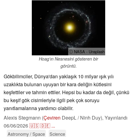
ⓘ NASA - Unsplash
Hoag'ın Nesnesini gösteren bir
görüntü.
Gökbilimciler, Dünya'dan yaklaşık 10 milyar ışık yılı
uzaklıkta bulunan uyuyan bir kara deliğin kütlesini
keşfettiler ve tahmin ettiler. Hepsi bu kadar da değil, çünkü
bu keşif gök cisimleriyle ilgili pek çok soruyu
yanıtlamalarına yardımcı olabilir.
Alexis Stegmann (
Çeviren
DeepL / Ninh Duy),
Yayınlandı
06/06/2026
🇺🇸
🇩🇪
...
Astronomy / Space
Science