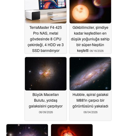
TerraMaster F4-425
Gökbilimciler, şimdiye
Pro NAS, metal
kadar keşfedilen en
gövdesinde 8 CPU
düşük yoğunluğa sahip
çekirdeği, 4 HDD ve 3
bir süper-Neptün
SSD barındırıyor
keşfetti
06/16/2026
06/23/2026
Büyük Macellan
Hubble, spiral galaksi
Bulutu, yoldaş
M88'in çarpıcı bir
galaksisini çarpıtıyor
görüntüsünü yakaladı
06/09/2026
06/04/2026