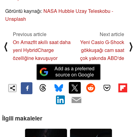
Görüntü kaynağı:
NASA Hubble Uzay Teleskobu -
Unsplash
Previous article
Next article
On Amazfit akıllı saat daha
Yeni Casio G-Shock
⟨
⟩
yeni HybridCharge
gökkuşağı cam saat
özelliğine kavuşuyor
çok yakında ABD'de
Add as a preferred
source on Google
İlgili makaleler