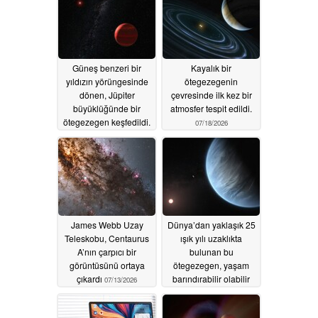
Güneş benzeri bir
Kayalık bir
yıldızın yörüngesinde
ötegezegenin
dönen, Jüpiter
çevresinde ilk kez bir
büyüklüğünde bir
atmosfer tespit edildi.
ötegezegen keşfedildi.
07/18/2026
07/20/2026
James Webb Uzay
Dünya’dan yaklaşık 25
Teleskobu, Centaurus
ışık yılı uzaklıkta
A’nın çarpıcı bir
bulunan bu
görüntüsünü ortaya
ötegezegen, yaşam
çıkardı
barındırabilir olabilir
07/13/2026
07/09/2026