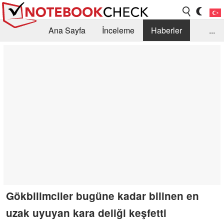
Ana Sayfa
İnceleme
Haberler
...
Öneri /SSS
Kütüphane
Satın Alma Rehberi
Arama
İletişim
Gökbilimciler bugüne kadar bilinen en
uzak uyuyan kara deliği keşfetti