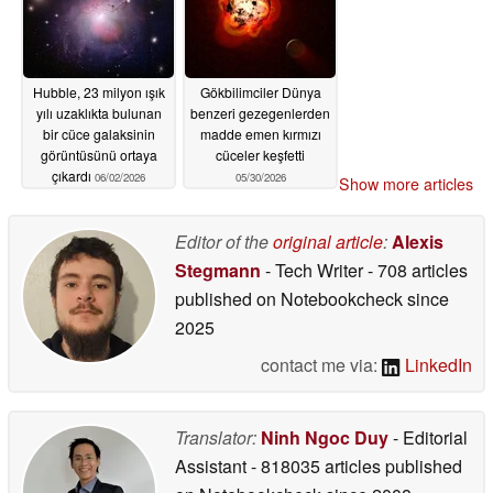
Hubble, 23 milyon ışık
Gökbilimciler Dünya
yılı uzaklıkta bulunan
benzeri gezegenlerden
bir cüce galaksinin
madde emen kırmızı
görüntüsünü ortaya
cüceler keşfetti
çıkardı
06/02/2026
05/30/2026
Show more articles
Editor of the
original article
:
Alexis
Stegmann
- Tech Writer
- 708 articles
published on Notebookcheck
since
2025
contact me via:
LinkedIn
Translator:
Ninh Ngoc Duy
- Editorial
Assistant
- 818035 articles published