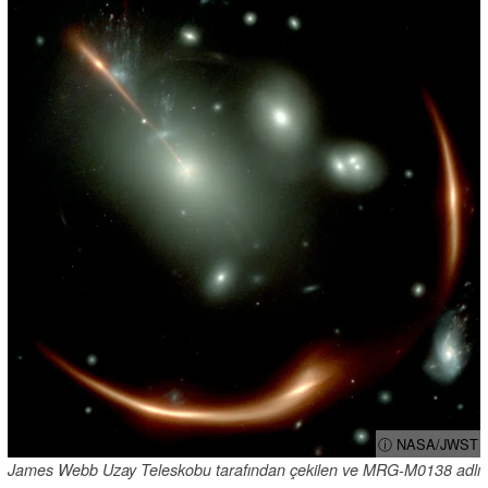
ⓘ NASA/JWST
James Webb Uzay Teleskobu tarafından çekilen ve MRG-M0138 adlı