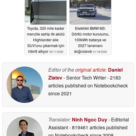
Toyota, 320 mile kadar
Elektrikli BMW M3:
menzile sahip ilk akülü
Dörtlü motor kurulumu,
Highlander aile
100kWh batarya ve
SUV'unu çıkarmak için
2027 lansmanı
hibriti atlıyor
doğrulandı
02/11/2026
01/18/2026
Editor of the
original article
:
Daniel
Zlatev
- Senior Tech Writer
- 2183
articles published on Notebookcheck
since 2021
Translator:
Ninh Ngoc Duy
- Editorial
Assistant
- 819461 articles published
on Notebookcheck
since 2008