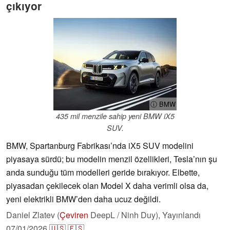
çıkıyor
ⓘ BMW
435 mil menzile sahip yeni BMW iX5
SUV.
BMW, Spartanburg Fabrikası’nda iX5 SUV modelini
piyasaya sürdü; bu modelin menzil özellikleri, Tesla’nın şu
anda sunduğu tüm modelleri geride bırakıyor. Elbette,
piyasadan çekilecek olan Model X daha verimli olsa da,
yeni elektrikli BMW’den daha ucuz değildi.
Daniel Zlatev (
Çeviren
DeepL / Ninh Duy),
Yayınlandı
07/01/2026
🇺🇸
🇪🇸
...