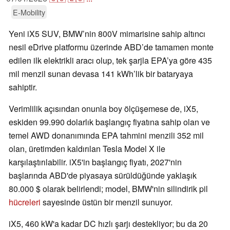
E-Mobility
Yeni iX5 SUV, BMW’nin 800V mimarisine sahip altıncı
nesil eDrive platformu üzerinde ABD’de tamamen monte
edilen ilk elektrikli aracı olup, tek şarjla EPA’ya göre 435
mil menzil sunan devasa 141 kWh’lik bir bataryaya
sahiptir.
Verimlilik açısından onunla boy ölçüşemese de, iX5,
eskiden 99.990 dolarlık başlangıç fiyatına sahip olan ve
temel AWD donanımında EPA tahmini menzili 352 mil
olan, üretimden kaldırılan Tesla Model X ile
karşılaştırılabilir. iX5'in başlangıç fiyatı, 2027'nin
başlarında ABD'de piyasaya sürüldüğünde yaklaşık
80.000 $ olarak belirlendi; model, BMW'nin silindirik pil
hücreleri
sayesinde üstün bir menzil sunuyor.
iX5, 460 kW'a kadar DC hızlı şarjı destekliyor; bu da 20