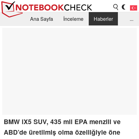
Ana Sayfa
İnceleme
Haberler
...
Öneri /SSS
Kütüphane
Satın Alma Rehberi
Arama
İletişim
BMW iX5 SUV, 435 mil EPA menzili ve
ABD’de üretilmiş olma özelliğiyle öne