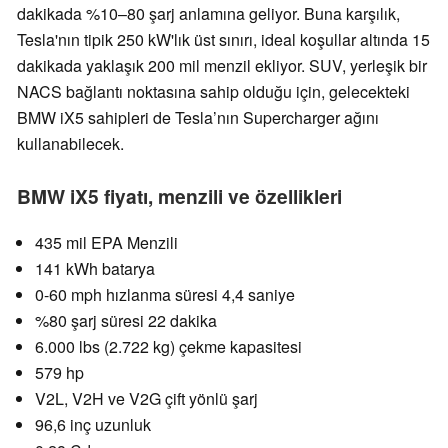
dakikada %10–80 şarj anlamına geliyor. Buna karşılık,
Tesla'nın tipik 250 kW'lık üst sınırı, ideal koşullar altında 15
dakikada yaklaşık 200 mil menzil ekliyor. SUV, yerleşik bir
NACS bağlantı noktasına sahip olduğu için, gelecekteki
BMW iX5 sahipleri de Tesla’nın Supercharger ağını
kullanabilecek.
BMW iX5 fiyatı, menzili ve özellikleri
435 mil EPA Menzili
141 kWh batarya
0-60 mph hızlanma süresi 4,4 saniye
%80 şarj süresi 22 dakika
6.000 lbs (2.722 kg) çekme kapasitesi
579 hp
V2L, V2H ve V2G çift yönlü şarj
96,6 inç uzunluk