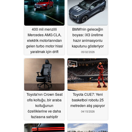
400 mil menzilli
BMW'nin geleceğin
Mercedes AMG CLA,
boyası: iX3 üretime
elektrik motorlarından
hazır animasyonlu
gelen turbo motor hissi
kaputunu gösteriyor
yaratmak için drift
05/02/2026
yapıyor ve titriyor
07/11/2026
Toyota'nın Crown Seat
Toyota CUE7: Yeni
ofis koltuğu, bir araba
basketbol robotu 25
koltuğunun
metreden atış yapıyor
özelliklerine ve daha
04/15/2026
fazlasına sahiptir
04/27/2026