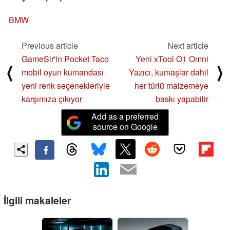
BMW
Previous article
Next article
GameSir'in Pocket Taco
Yeni xTool O1 Omni
⟨
⟩
mobil oyun kumandası
Yazıcı, kumaşlar dahil
yeni renk seçenekleriyle
her türlü malzemeye
karşımıza çıkıyor
baskı yapabilir
Add as a preferred
source on Google
İlgili makaleler