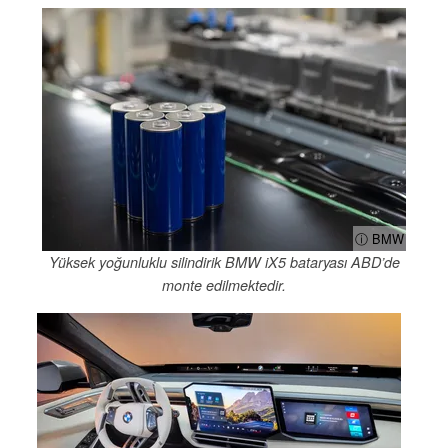
ⓘ BMW
Yüksek yoğunluklu silindirik BMW iX5 bataryası ABD’de
monte edilmektedir.