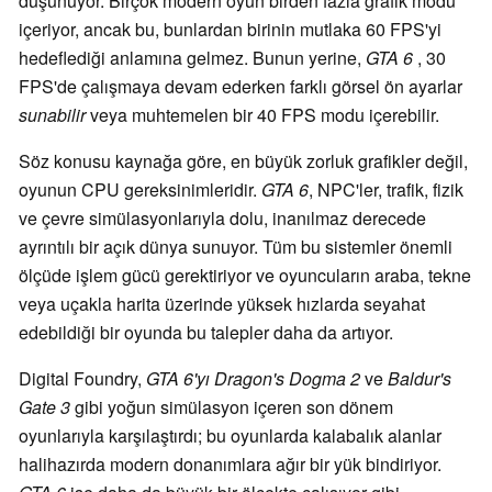
düşünüyor. Birçok modern oyun birden fazla grafik modu
içeriyor, ancak bu, bunlardan birinin mutlaka 60 FPS'yi
hedeflediği anlamına gelmez. Bunun yerine,
GTA 6
, 30
FPS'de çalışmaya devam ederken farklı görsel ön ayarlar
sunabilir
veya muhtemelen bir 40 FPS modu içerebilir.
Söz konusu kaynağa göre, en büyük zorluk grafikler değil,
oyunun CPU gereksinimleridir.
GTA 6
, NPC'ler, trafik, fizik
ve çevre simülasyonlarıyla dolu, inanılmaz derecede
ayrıntılı bir açık dünya sunuyor. Tüm bu sistemler önemli
ölçüde işlem gücü gerektiriyor ve oyuncuların araba, tekne
veya uçakla harita üzerinde yüksek hızlarda seyahat
edebildiği bir oyunda bu talepler daha da artıyor.
Digital Foundry,
GTA 6'yı
Dragon's Dogma 2
ve
Baldur's
Gate 3
gibi yoğun simülasyon içeren son dönem
oyunlarıyla karşılaştırdı; bu oyunlarda kalabalık alanlar
halihazırda modern donanımlara ağır bir yük bindiriyor.