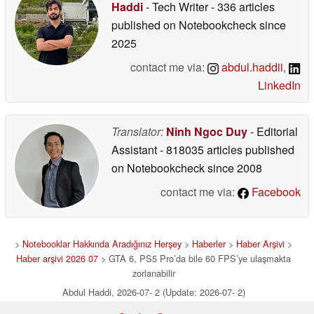
Haddi
- Tech Writer
- 336 articles
published on Notebookcheck
since
2025
contact me via:
abdul.haddii
,
LinkedIn
Translator:
Ninh Ngoc Duy
- Editorial
Assistant
- 818035 articles published
on Notebookcheck
since 2008
contact me via:
Facebook
>
Notebooklar Hakkında Aradığınız Herşey
>
Haberler
>
Haber Arşivi
>
Haber arşivi 2026 07
> GTA 6, PS5 Pro’da bile 60 FPS’ye ulaşmakta
zorlanabilir
Abdul Haddi, 2026-07- 2 (Update: 2026-07- 2)