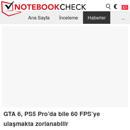
Ana Sayfa
İnceleme
Haberler
...
Öneri /SSS
Kütüphane
Satın Alma Rehberi
Arama
İletişim
GTA 6, PS5 Pro’da bile 60 FPS’ye
ulaşmakta zorlanabilir