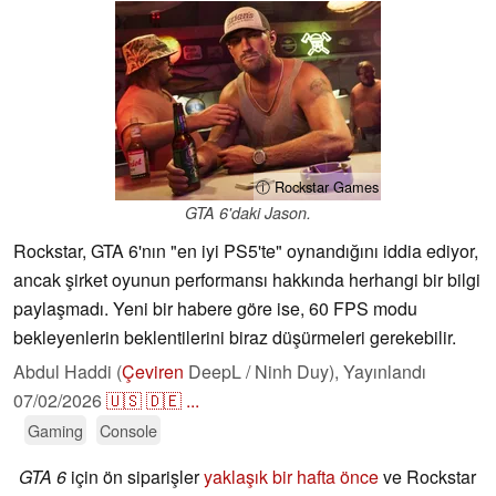
ⓘ Rockstar Games
GTA 6'daki Jason.
Rockstar, GTA 6'nın "en iyi PS5'te" oynandığını iddia ediyor,
ancak şirket oyunun performansı hakkında herhangi bir bilgi
paylaşmadı. Yeni bir habere göre ise, 60 FPS modu
bekleyenlerin beklentilerini biraz düşürmeleri gerekebilir.
Abdul Haddi (
Çeviren
DeepL / Ninh Duy),
Yayınlandı
07/02/2026
🇺🇸
🇩🇪
...
Gaming
Console
GTA 6
için ön siparişler
yaklaşık bir hafta önce
ve Rockstar