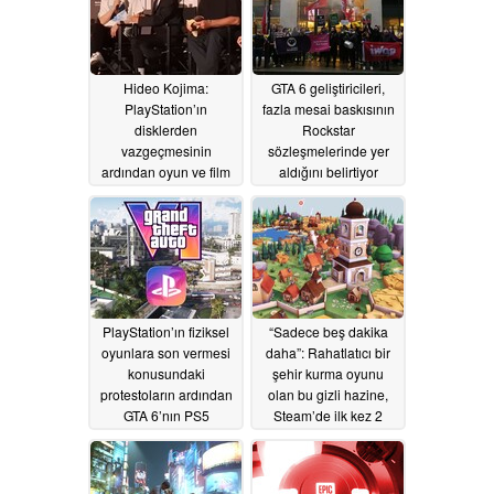
Hideo Kojima:
GTA 6 geliştiricileri,
PlayStation’ın
fazla mesai baskısının
disklerden
Rockstar
vazgeçmesinin
sözleşmelerinde yer
ardından oyun ve film
aldığını belirtiyor
sahipliği, akış
07/06/2026
hizmetleri nedeniyle
tehlikeye girebilir
07/07/2026
PlayStation’ın fiziksel
“Sadece beş dakika
oyunlara son vermesi
daha”: Rahatlatıcı bir
konusundaki
şehir kurma oyunu
protestoların ardından
olan bu gizli hazine,
GTA 6’nın PS5
Steam’de ilk kez 2
pazarlama kampanyası
dolar civarına düştü
kaldırıldı
07/05/2026
07/03/2026