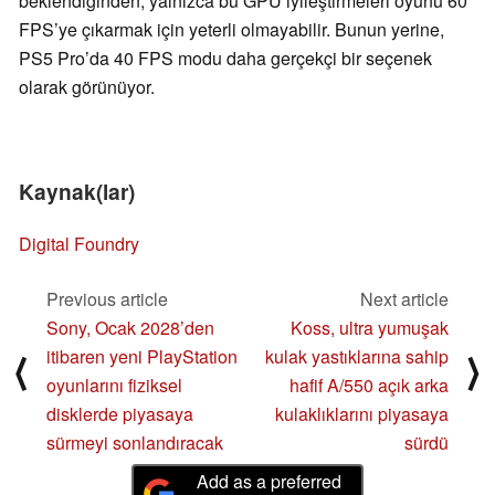
beklendiğinden, yalnızca bu GPU iyileştirmeleri oyunu 60
FPS’ye çıkarmak için yeterli olmayabilir. Bunun yerine,
PS5 Pro’da 40 FPS modu daha gerçekçi bir seçenek
olarak görünüyor.
Kaynak(lar)
Digital Foundry
Previous article
Next article
Sony, Ocak 2028’den
Koss, ultra yumuşak
itibaren yeni PlayStation
kulak yastıklarına sahip
⟨
⟩
oyunlarını fiziksel
hafif A/550 açık arka
disklerde piyasaya
kulaklıklarını piyasaya
sürmeyi sonlandıracak
sürdü
Add as a preferred