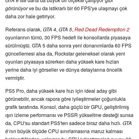
GTA 6
ise daha da büyük bir ölçekte çalışıyor gibi
görünüyor
ve bu da istikrarlı bir 60 FPS'ye ulaşmayı çok
daha zor hale getiriyor.
Referans olarak,
GTA 4
,
GTA 5
,
Red Dead Redemption 2
oyunlarının tümü, 30 FPS hedefi ile konsollarda piyasaya
sürülmüştü. GTA 5 daha sonra yeni donanımlarda 60 FPS
güncellemesi alsa da, Rockstar geleneksel olarak yeni
oyunları piyasaya sürerken daha yüksek kare hızları
yerine daha iyi görseller ve dünya detaylarına öncelik
vermiştir.
PS5 Pro, daha yüksek kare hızı için ideal aday gibi
görünebilir, ancak rapora göre iyileştirmeler çoğunlukla
grafik tarafında. Konsol, daha güçlü bir GPU, geliştirilmiş
ışın izleme performansı ve PSSR yükseltme desteği sunsa
da, CPU'su standart PS5'ten sadece biraz daha hızlı.
GTA
6’nın
büyük ölçüde CPU sınırlamasına maruz kalması