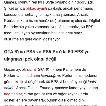
Games, oyunun "en iyi PS5'te oynandığını" doğruladı.
Şirket ayrıca
birkaç ayrıntı
paylaştı, ancak performans
konusunda herhangi bir açıklama yapmadı. Ancak
Rockstar, kare hızını henüz doğrulamamış olsa da, Digital
Foundry'nin yakın zamanda yaptığı bir analiz, 60 FPS
modu bekleyen oyuncuların beklentilerini biraz
düşürmeleri gerektiğini gösteriyor.
GTA 6'nın PS5 ve PS5 Pro'da 60 FPS'ye
ulaşması pek olası değil
Geçen ay, bir
sızıntı,
GTA 6'nın
hem Kalite hem de
Performans modlarını
içereceği
ve Performans modunun
görsel kaliteyi düşürerek 60 FPS'yi hedefleyeceği
iddia
edildi
. Ancak Digital Foundry, şimdiye kadar yayınlanan
fragmanlar
, ekran görüntüleri ve diğer kaynaklarda
gösterilenlere dayanarak bunun olası olmadığını