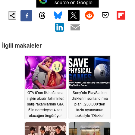
source on Google
İlgili makaleler
GTA 6’nın ilk haftasına
Sony’nin PlayStation
ilişkin absürt tahminler,
disklerini sonlandırma
satış rakamlarının GTA
planı, 250.000’den
5’in neredeyse 4 katı
fazla oyuncunun
olacağını öngörüyor
tepkisiyle “Diskleri
Öldürmeyin” başlıklı bir
07/17/2026
imza kampanyasını
tetikledi
07/10/2026