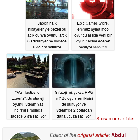
Japon halk
Epic Games Store,
hikayeleriyle bezeli bu
Temmuz ayına mobil
açık dünya oyunu, artık
oyuncular için yeni bir
60 dolar yerine sadece
oyun hediye ederek
6 dolara satılıyor
başlıyor
07/03/2026
07/03/2026
"War Tactics for
Strateji mi, yoksa RPG
Experts": Bu strateji
mi? Bu oyun her ikisini
oyunu, Steam Yaz
de sunuyor ve
İndirimi sırasında
Steam’de 2 dolardan
sadece 6 $'a satılıyor
daha ucuza satılıyor
Show more articles
07/02/2026
07/02/2026
Editor of the
original article
:
Abdul