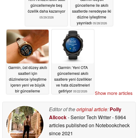
güncellemeyle beş
güncelleme ile akıllı
özellik daha kazanıyor
saatlerde neredeyse iki
düzine iyileştirme
05/29/2026
yayınladı
05/28/2026
Garmin, üst düzey akıllı
Garmin: Yeni OTA
saatleri için
güncellemesi akıllı
düzinelerce iyileştirme
saatlere yeni özellikler
içeren yeni ve büyük
ve hata düzeltmeleri
bir güncelleme
getiriyor
05/22/2026
Show more articles
yayınladı
05/27/2026
Editor of the
original article
:
Polly
Allcock
- Senior Tech Writer
- 5964
articles published on Notebookcheck
since 2021