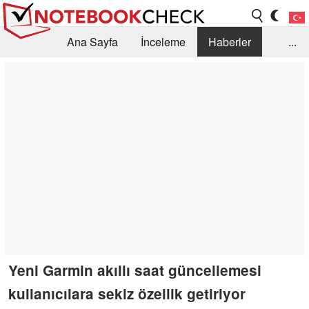
Ana Sayfa
İnceleme
Haberler
...
Öneri /SSS
Kütüphane
Satın Alma Rehberi
Arama
İletişim
Yeni Garmin akıllı saat güncellemesi
kullanıcılara sekiz özellik getiriyor