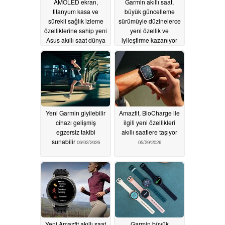
AMOLED ekran,
Garmin akıllı saat,
titanyum kasa ve
büyük güncelleme
sürekli sağlık izleme
sürümüyle düzinelerce
özelliklerine sahip yeni
yeni özellik ve
Asus akıllı saat dünya
iyileştirme kazanıyor
çapında piyasaya
06/02/2026
sürüldü
06/03/2026
Yeni Garmin giyilebilir
Amazfit, BioCharge ile
cihazı gelişmiş
ilgili yeni özellikleri
egzersiz takibi
akıllı saatlere taşıyor
sunabilir
06/02/2026
05/29/2026
Yeni Amazfit akıllı saat
Garmin büyük