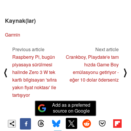
Kaynak(lar)
Garmin
Previous article
Next article
Raspberry Pi, bugün
Crankboy, Playdate'e tam
piyasaya sürülmesi
hızda Game Boy
⟨
⟩
halinde Zero 3 W tek
emülasyonu getiriyor -
kartlı bilgisayarı 'sıfıra
eğer 10 dolar öderseniz
yakın fiyat noktası' ile
tartışıyor
Add as a preferred
source on Google