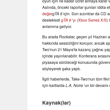
oyun için ne kadar ücret almaya karar v
Aslında, önceki raporlar şunları iddia e
değer
gTA 6
için. Son sızıntılar da CD a
destekledi
gTA 6
'yı (Xbox Series X/S) £
anlamına geliyor.
Bu arada Rockstar, geçen yıl Haziran 
hakkında sessizliğini koruyor, ancak 
Two'nun 21 Mayıs'ta kazanç çağrısı ya
içinde yayınlanabilir. Konferans sırası
piyasaya sürüleceği konusunda güvence
söyleyerek şaka yaptı.
İlgili haberlerde, Take-Two'nun tüm fikri
için kartlarda
L.A. Noire
'un bir devamı o
Kaynak(lar)