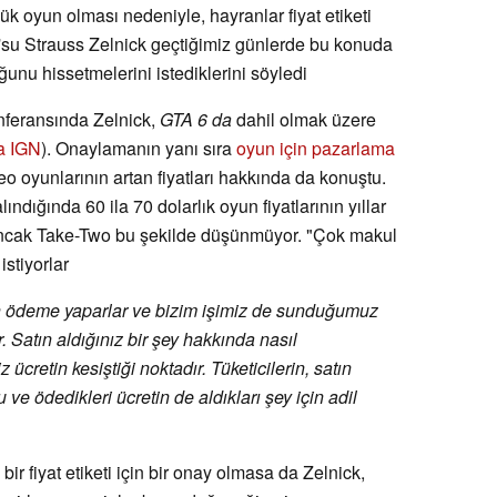
 oyun olması nedeniyle, hayranlar fiyat etiketi
su Strauss Zelnick geçtiğimiz günlerde bu konuda
uğunu hissetmelerini istediklerini söyledi
nferansında Zelnick,
GTA 6 da
dahil olmak üzere
a IGN
). Onaylamanın yanı sıra
oyun için pazarlama
o oyunlarının artan fiyatları hakkında da konuştu.
ndığında 60 ila 70 dolarlık oyun fiyatlarının yıllar
Ancak Take-Two bu şekilde düşünmüyor. "Çok makul
stiyorlar
in ödeme yaparlar ve bizim işimiz de sunduğumuz
. Satın aldığınız bir şey hakkında nasıl
z ücretin kesiştiği noktadır. Tüketicilerin, satın
 ve ödedikleri ücretin de aldıkları şey için adil
ir fiyat etiketi için bir onay olmasa da Zelnick,