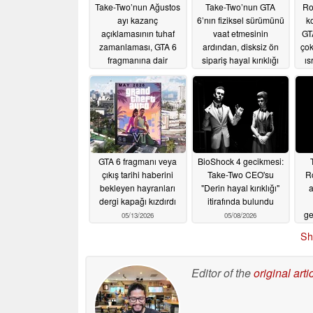
Take-Two’nun Ağustos
Take-Two’nun GTA
Ro
ayı kazanç
6’nın fiziksel sürümünü
k
açıklamasının tuhaf
vaat etmesinin
GT
zamanlaması, GTA 6
ardından, disksiz ön
çok
fragmanına dair
sipariş hayal kırıklığı
ıs
spekülasyonları
yarattı
06/25/2026
artırıyor
07/10/2026
GTA 6 fragmanı veya
BioShock 4 gecikmesi:
çıkış tarihi haberini
Take-Two CEO'su
Ro
bekleyen hayranları
"Derin hayal kırıklığı"
a
dergi kapağı kızdırdı
itirafında bulundu
ge
05/13/2026
05/08/2026
k
Sh
Editor of the
original arti