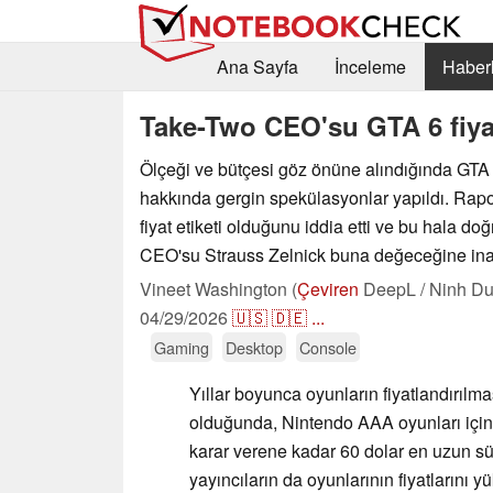
Ana Sayfa
İnceleme
Haberl
Take-Two CEO'su GTA 6 fiyat
Ölçeği ve bütçesi göz önüne alındığında GTA 
hakkında gergin spekülasyonlar yapıldı. Rapor
fiyat etiketi olduğunu iddia etti ve bu hala d
CEO'su Strauss Zelnick buna değeceğine ina
Vineet Washington (
Çeviren
DeepL / Ninh Du
04/29/2026
🇺🇸
🇩🇪
...
Gaming
Desktop
Console
Yıllar boyunca oyunların fiyatlandırılm
olduğunda, Nintendo AAA oyunları için
karar verene kadar 60 dolar en uzun sü
yayıncıların da oyunlarının fiyatlarını y