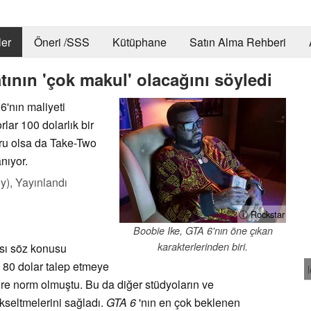
er
Öneri /SSS
Kütüphane
Satın Alma Rehberi
ının 'çok makul' olacağını söyledi
6'nın maliyeti
lar 100 dolarlık bir
oğru olsa da Take-Two
nıyor.
y),
Yayınlandı
ⓘ Rockstar
Boobie Ike, GTA 6'nın öne çıkan
karakterlerinden biri.
ası söz konusu
 80 dolar talep etmeye
re norm olmuştu. Bu da diğer stüdyoların ve
ükseltmelerini sağladı.
GTA 6
'nın en çok beklenen