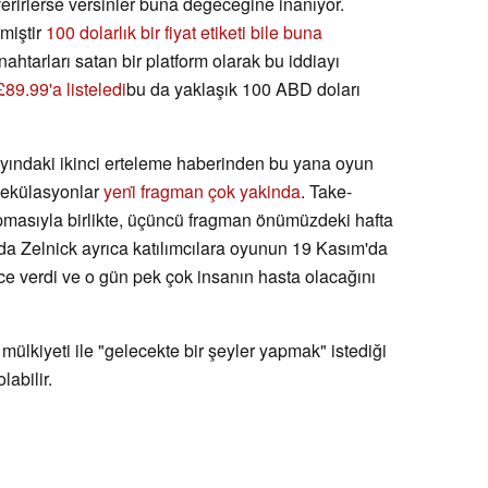
erirlerse versinler buna değeceğine inanıyor.
tmiştir
100 dolarlık bir fiyat etiketi bile buna
nahtarları satan bir platform olarak bu iddiayı
89.99'a listeledi
bu da yaklaşık 100 ABD doları
ayındaki ikinci erteleme haberinden bu yana oyun
spekülasyonlar
yeni̇ fragman çok yakinda
. Take-
pmasıyla birlikte, üçüncü fragman önümüzdeki hafta
nda Zelnick ayrıca katılımcılara oyunun 19 Kasım'da
 verdi ve o gün pek çok insanın hasta olacağını
 mülkiyeti ile "gelecekte bir şeyler yapmak" istediği
labilir.