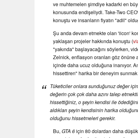
ve muhtemelen şimdiye kadarki en büyük
konusunda endişeliydi. Take-Two CEO'
konuştu ve insanların fiyatın "adil" old
Şu anda devam etmekte olan 'iicon' ko
yaklaşan projeler hakkında konuştu (
vi
"yakında" başlayacağını söylerken, vide
Zelnick, enflasyon oranları göz önüne alı
içinde daha ucuz olduğuna inanıyor. 
hissettiren" harika bir deneyim sunmak i
Tüketiciler onlara sunduğunuz değer iç
değerin çok çok daha azını talep etmektir
hissettiğiniz, o şeyin kendisi ile ödediğini
aldıkları şeyin kendisinin harika olduğunu
olduğunu hissetmeleri gerekir.
Bu,
GTA 6
için 80 dolardan daha düşük b