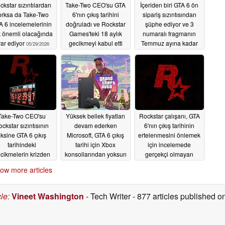
ckstar sızıntılardan
Take-Two CEO'su GTA
İçeriden biri GTA 6 ön
orksa da Take-Two
6'nın çıkış tarihini
sipariş sızıntısından
A 6 incelemelerinin
doğruladı ve Rockstar
şüphe ediyor ve 3
 önemli olacağında
Games'teki 18 aylık
numaralı fragmanın
rar ediyor
gecikmeyi kabul etti
Temmuz ayına kadar
05/29/2026
ortaya
05/18/2026
çıkmayabileceğini
söylüyor
05/17/2026
Take-Two CEO'su
Yüksek bellek fiyatları
Rockstar çalışanı, GTA
ckstar sızıntısının
devam ederken
6'nın çıkış tarihinin
ksine GTA 6 çıkış
Microsoft, GTA 6 çıkış
ertelenmesini önlemek
tarihindeki
tarihi için Xbox
için incelemede
cikmelerin krizden
konsollarından yoksun
gerçekçi olmayan
aynaklanmadığını
kalabilir
talepler sızdırdı
05/05/2026
ow more articles
söyledi
05/07/2026
05/04/2026
cle
:
Vineet Washington
- Tech Writer
- 877 articles published