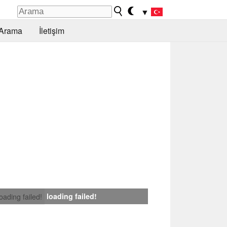
▼
Arama
İletişim
loading failed!
loading failed!