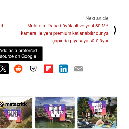
Next article
ri
Motorola: Daha büyük pil ve yeni 50 MP
⟩
kamera ile yeni premium katlanabilir dünya
çapında piyasaya sürülüyor
Add as a preferred
source on Google