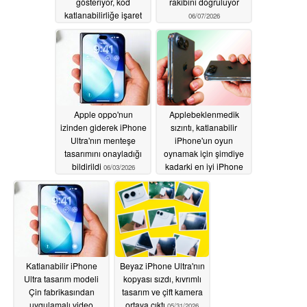
gösteriyor, kod
rakibini doğruluyor
katlanabilirliğe işaret
06/07/2026
ediyor
06/09/2026
Apple oppo'nun
Applebeklenmedik
izinden giderek iPhone
sızıntı, katlanabilir
Ultra'nın menteşe
iPhone'un oyun
tasarımını onayladığı
oynamak için şimdiye
bildirildi
kadarki en iyi iPhone
06/03/2026
olabileceğini ortaya
koydu
06/02/2026
Katlanabilir iPhone
Beyaz iPhone Ultra'nın
Ultra tasarım modeli
kopyası sızdı, kıvrımlı
Çin fabrikasından
tasarım ve çift kamera
uygulamalı video
ortaya çıktı
05/31/2026