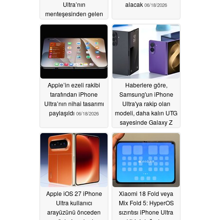
Ultra’nın
alacak
06/18/2026
menteşesinden gelen
gıcırtı sorunu devam
ediyor
06/23/2026
Apple’in ezeli rakibi
Haberlere göre,
tarafından iPhone
Samsung'un iPhone
Ultra’nın nihai tasarımı
Ultra'ya rakip olan
paylaşıldı
modeli, daha kalın UTG
06/18/2026
sayesinde Galaxy Z
Fold8 Ultra'dan daha
az kat izi bırakıyor
06/15/2026
Apple iOS 27 iPhone
Xiaomi 18 Fold veya
Ultra kullanıcı
Mix Fold 5: HyperOS
arayüzünü önceden
sızıntısı iPhone Ultra