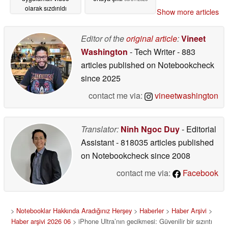
olarak sızdırıldı
Show more articles
06/01/2026
Editor of the
original article
:
Vineet
Washington
- Tech Writer
- 883
articles published on Notebookcheck
since 2025
contact me via:
vineetwashington
Translator:
Ninh Ngoc Duy
- Editorial
Assistant
- 818035 articles published
on Notebookcheck
since 2008
contact me via:
Facebook
>
Notebooklar Hakkında Aradığınız Herşey
>
Haberler
>
Haber Arşivi
>
Haber arşivi 2026 06
> iPhone Ultra’nın gecikmesi: Güvenilir bir sızıntı