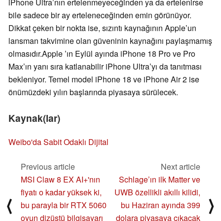
iPhone Ultra’nın ertelenmeyeceğinden ya da ertelenirse
bile sadece bir ay erteleneceğinden emin görünüyor.
Dikkat çeken bir nokta ise, sızıntı kaynağının Apple’un
lansman takvimine olan güveninin kaynağını paylaşmamış
olmasıdır.Apple ’ın Eylül ayında iPhone 18 Pro ve Pro
Max’ın yanı sıra katlanabilir iPhone Ultra’yı da tanıtması
bekleniyor. Temel model iPhone 18 ve iPhone Air 2 ise
önümüzdeki yılın başlarında piyasaya sürülecek.
Kaynak(lar)
Weibo'da Sabit Odaklı Dijital
Previous article
Next article
MSI Claw 8 EX AI+'nın
Schlage’ın ilk Matter ve
fiyatı o kadar yüksek ki,
UWB özellikli akıllı kilidi,
⟨
⟩
bu parayla bir RTX 5060
bu Haziran ayında 399
oyun dizüstü bilgisayarı
dolara piyasaya çıkacak