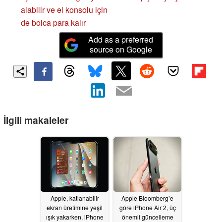
alabilir ve el konsolu için
de bolca para kalır
Add as a preferred
source on Google
İlgili makaleler
Apple, katlanabilir
Apple Bloomberg’e
ekran üretimine yeşil
göre iPhone Air 2, üç
ışık yakarken, iPhone
önemli güncelleme