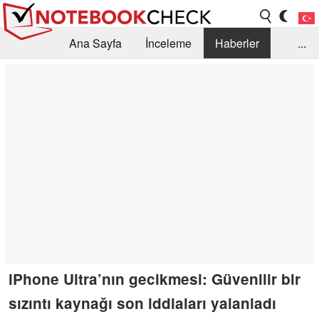
Ana Sayfa
İnceleme
Haberler
...
Öneri /SSS
Kütüphane
Satın Alma Rehberi
Arama
İletişim
iPhone Ultra’nın gecikmesi: Güvenilir bir
sızıntı kaynağı son iddiaları yalanladı