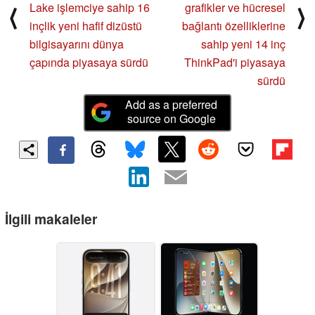
Lake işlemciye sahip 16
grafikler ve hücresel
⟨
⟩
inçlik yeni hafif dizüstü
bağlantı özelliklerine
bilgisayarını dünya
sahip yeni 14 inç
çapında piyasaya sürdü
ThinkPad'i piyasaya
sürdü
Add as a preferred
source on Google
İlgili makaleler