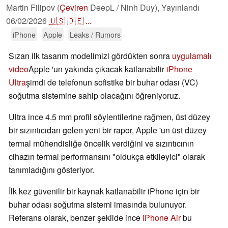
Martin Filipov (
Çeviren
DeepL / Ninh Duy),
Yayınlandı
06/02/2026
🇺🇸
🇩🇪
...
iPhone
Apple
Leaks / Rumors
Sızan ilk tasarım modelimizi gördükten sonra
uygulamalı
video
Apple 'un yakında çıkacak katlanabilir
iPhone
Ultra
şimdi de telefonun sofistike bir buhar odası (VC)
soğutma sistemine sahip olacağını öğreniyoruz.
Ultra ince 4.5 mm profil söylentilerine rağmen, üst düzey
bir sızıntıcıdan gelen yeni bir rapor, Apple 'un üst düzey
termal mühendisliğe öncelik verdiğini ve sızıntıcının
cihazın termal performansını "oldukça etkileyici" olarak
tanımladığını gösteriyor.
İlk kez güvenilir bir kaynak katlanabilir iPhone için bir
buhar odası soğutma sistemi imasında bulunuyor.
Referans olarak, benzer şekilde ince
iPhone Air
bu