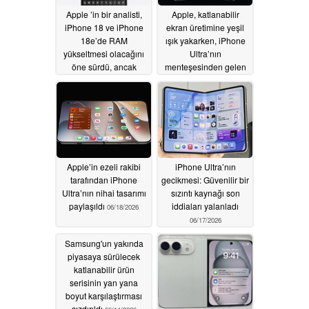
Apple ’in bir analisti,
Apple, katlanabilir
iPhone 18 ve iPhone
ekran üretimine yeşil
18e’de RAM
ışık yakarken, iPhone
yükseltmesi olacağını
Ultra’nın
öne sürdü, ancak
menteşesinden gelen
durum sandığınız gibi
gıcırtı sorunu devam
değil
ediyor
06/27/2026
06/23/2026
Apple’in ezeli rakibi
iPhone Ultra’nın
tarafından iPhone
gecikmesi: Güvenilir bir
Ultra’nın nihai tasarımı
sızıntı kaynağı son
paylaşıldı
iddiaları yalanladı
06/18/2026
06/17/2026
Samsung'un yakında
piyasaya sürülecek
katlanabilir ürün
serisinin yan yana
boyut karşılaştırması
sızdırıldı