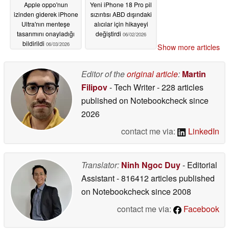
Apple oppo'nun
Yeni iPhone 18 Pro pil
izinden giderek iPhone
sızıntısı ABD dışındaki
Ultra'nın menteşe
alıcılar için hikayeyi
tasarımını onayladığı
değiştirdi
06/02/2026
bildirildi
06/03/2026
Show more articles
Editor of the
original article
:
Martin
Filipov
- Tech Writer
- 228 articles
published on Notebookcheck
since
2026
contact me via:
LinkedIn
Translator:
Ninh Ngoc Duy
- Editorial
Assistant
- 816412 articles published
on Notebookcheck
since 2008
contact me via:
Facebook