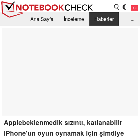
Ana Sayfa
İnceleme
Haberler
...
Öneri /SSS
Kütüphane
Satın Alma Rehberi
Arama
İletişim
Applebeklenmedik sızıntı, katlanabilir
iPhone'un oyun oynamak için şimdiye