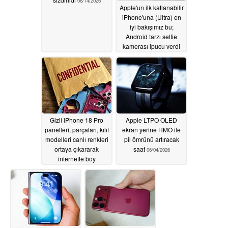
06/14/2026
Apple'un ilk katlanabilir
iPhone'una (Ultra) en
iyi bakışımız bu;
Android tarzı selfie
kamerası ipucu verdi
06/07/2026
Gizli iPhone 18 Pro
Apple LTPO OLED
panelleri, parçaları, kılıf
ekran yerine HMO ile
modelleri canlı renkleri
pil ömrünü artıracak
ortaya çıkararak
saat
06/04/2026
internette boy
gösteriyor
06/05/2026