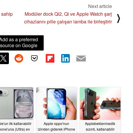
Next article
 sahip
Modüler dock Qi2, Qi ve Apple Watch şarj
⟩
cihazlarını pille çalışan lamba ile birleştirir
Add as a preferred
source on Google
le'un ilk katlanabilir
Apple oppo'nun
Applebeklenmedik
hone'una (Ultra) en
izinden giderek iPhone
sızıntı, katlanabilir