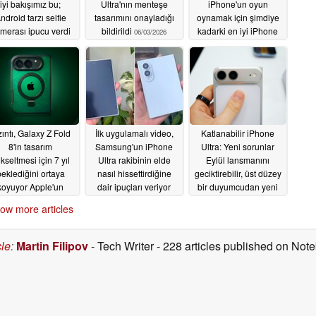
iyi bakışımız bu;
Ultra'nın menteşe
iPhone'un oyun
ndroid tarzı selfie
tasarımını onayladığı
oynamak için şimdiye
merası ipucu verdi
bildirildi
kadarki en iyi iPhone
06/03/2026
olabileceğini ortaya
06/07/2026
koydu
06/02/2026
zıntı, Galaxy Z Fold
İlk uygulamalı video,
Katlanabilir iPhone
8'in tasarım
Samsung'un iPhone
Ultra: Yeni sorunlar
kseltmesi için 7 yıl
Ultra rakibinin elde
Eylül lansmanını
eklediğini ortaya
nasıl hissettirdiğine
geciktirebilir, üst düzey
koyuyor Apple'un
dair ipuçları veriyor
bir duyumcudan yeni
lanabilir iPhone'u ilk
bir sızıntı geldi
05/28/2026
05/27/2026
ow more articles
den alıyor
05/30/2026
cle
:
Martin Filipov
- Tech Writer
- 228 articles published on No