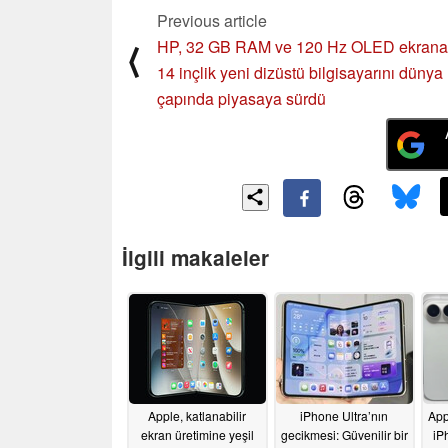
Previous article
HP, 32 GB RAM ve 120 Hz OLED ekrana
⟨
14 inçlik yeni dizüstü bilgisayarını dünya
çapında piyasaya sürdü
İlgili makaleler
Apple, katlanabilir
iPhone Ultra’nın
App
ekran üretimine yeşil
gecikmesi: Güvenilir bir
iP