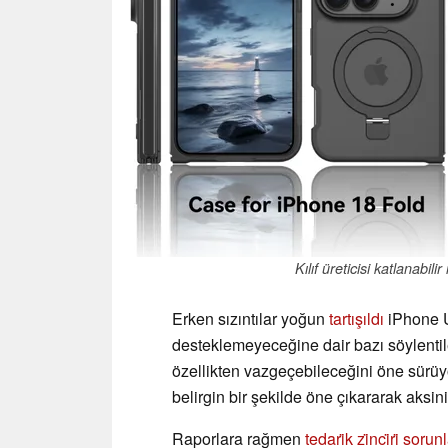
Kılıf üreticisi katlanabil
Erken sızıntılar yoğun
tartışıldı
iPhone U
desteklemeyeceğine dair bazı söylentile
özellikten vazgeçebileceğini öne sürüyo
belirgin bir şekilde öne çıkararak aksini
Raporlara rağmen
tedari̇k zi̇nci̇ri̇ sorun