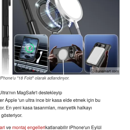
ⓘ ifunsmart.com
ir iPhone'u "18 Fold" olarak adlandırıyor.
ltra'nın MagSafe'i destekleyip
r Apple 'un ultra ince bir kasa elde etmek için bu
r. En yeni kasa tasarımları, manyetik halkayı
 gösteriyor.
lari
ve
montaj engelleri
katlanabilir iPhone'un Eylül