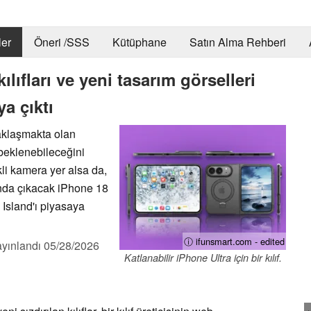
er
Öneri /SSS
Kütüphane
Satın Alma Rehberi
kılıfları ve yeni tasarım görselleri
a çıktı
 yaklaşmakta olan
 beklenebileceğini
kli kamera yer alsa da,
ında çıkacak iPhone 18
 Island'ı piyasaya
ⓘ ifunsmart.com - edited
yınlandı
05/28/2026
Katlanabilir iPhone Ultra için bir kılıf.