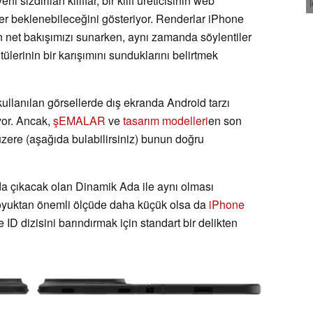
i sızdırılan kılıflar, bir kılıf üreticisinin web
ler beklenebileceğini gösteriyor. Renderlar iPhone
n net bakışımızı sunarken, aynı zamanda söylentiler
lerinin bir karışımını sunduklarını belirtmek
n kullanılan görsellerde dış ekranda Android tarzı
üyor. Ancak,
şEMALAR
ve
tasarım modelleri
en son
üzere (aşağıda bulabilirsiniz) bunun doğru
nda çıkacak olan Dinamik Ada ile aynı olması
 oyuktan önemli ölçüde daha küçük olsa da
iPhone
ID dizisini barındırmak için standart bir delikten