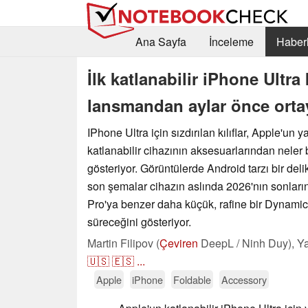
Ana Sayfa
İnceleme
Haberl
İlk katlanabilir iPhone Ultra 
lansmandan aylar önce ortay
IPhone Ultra için sızdırılan kılıflar, Apple'un
katlanabilir cihazının aksesuarlarından neler
gösteriyor. Görüntülerde Android tarzı bir deli
son şemalar cihazın aslında 2026'nın sonlar
Pro'ya benzer daha küçük, rafine bir Dynamic
süreceğini gösteriyor.
Martin Filipov (
Çeviren
DeepL / Ninh Duy),
Ya
🇺🇸
🇪🇸
...
Apple
iPhone
Foldable
Accessory