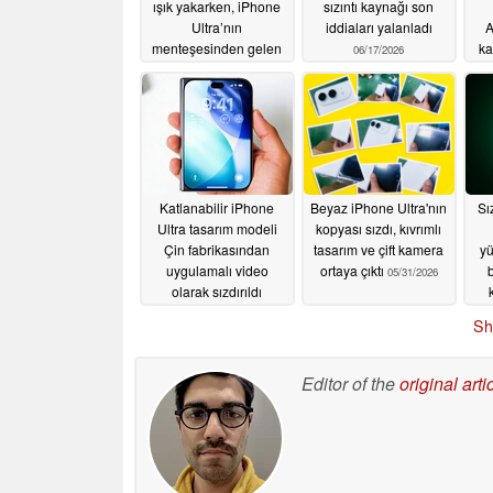
ışık yakarken, iPhone
sızıntı kaynağı son
Ultra’nın
iddiaları yalanladı
A
menteşesinden gelen
ka
06/17/2026
gıcırtı sorunu devam
ediyor
06/23/2026
Katlanabilir iPhone
Beyaz iPhone Ultra'nın
Sı
Ultra tasarım modeli
kopyası sızdı, kıvrımlı
Çin fabrikasından
tasarım ve çift kamera
yü
uygulamalı video
ortaya çıktı
b
05/31/2026
olarak sızdırıldı
kat
06/01/2026
Sh
gün
Editor of the
original arti