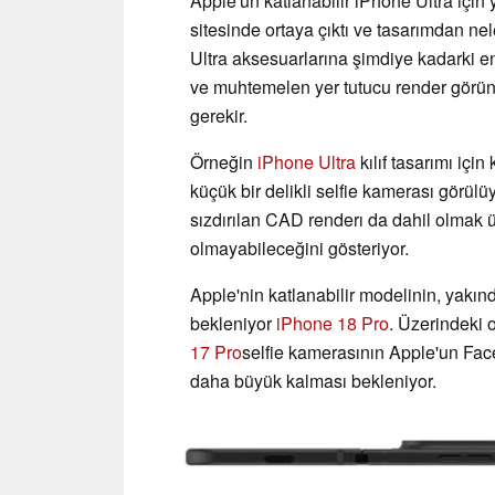
Apple'un katlanabilir iPhone Ultra için yen
sitesinde ortaya çıktı ve tasarımdan ne
Ultra aksesuarlarına şimdiye kadarki e
ve muhtemelen yer tutucu render görüntü
gerekir.
Örneğin
iPhone Ultra
kılıf tasarımı içi
küçük bir delikli selfie kamerası görül
sızdırılan CAD renderı da dahil olmak 
olmayabileceğini gösteriyor.
Apple'nin katlanabilir modelinin, yakı
bekleniyor
iPhone 18 Pro
. Üzerindeki
17 Pro
selfie kamerasının Apple'un Face 
daha büyük kalması bekleniyor.