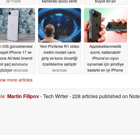
kamerası ipucu verdi
büyük bir pil
06/17/2026
yükseltmesi hala
06/07/2026
söylentiler arasında
06/03/2026
n iOS güncellemesi
Yeni PixVerse R1 video
Applebeklenmedik
hayet iPhone 17 ve
üretim modeli canlı
sızıntı, katlanabilir
one Air'deki önemli
giriş ve konu önceliği
iPhone'un oyun
bir şarj sorununu
özelliklerine sahiptir
oynamak için şimdiye
çözüyor
kadarki en iyi iPhone
06/02/2026
06/02/2026
olabileceğini ortaya
ow more articles
koydu
06/02/2026
cle
:
Martin Filipov
- Tech Writer
- 228 articles published on No