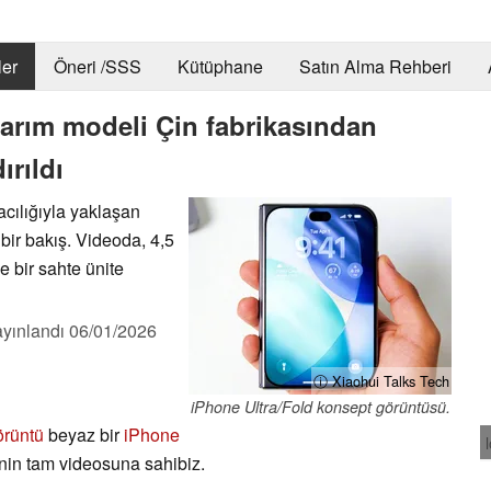
er
Öneri /SSS
Kütüphane
Satın Alma Rehberi
asarım modeli Çin fabrikasından
ırıldı
acılığıyla yaklaşan
 bir bakış. Videoda, 4,5
e bir sahte ünite
yınlandı
06/01/2026
ⓘ Xiaohui Talks Tech
iPhone Ultra/Fold konsept görüntüsü.
örüntü
beyaz bir
iPhone
inin tam videosuna sahibiz.