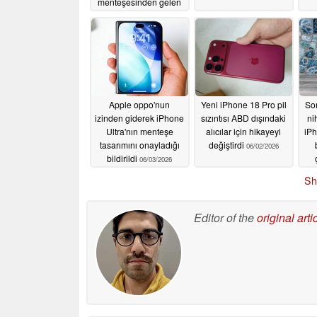
menteşesinden gelen
gıcırtı sorunu devam
ediyor
06/23/2026
Apple oppo'nun
Yeni iPhone 18 Pro pil
So
izinden giderek iPhone
sızıntısı ABD dışındaki
ni
Ultra'nın menteşe
alıcılar için hikayeyi
iPh
tasarımını onayladığı
değiştirdi
06/02/2026
bildirildi
06/03/2026
Sh
Editor of the
original arti