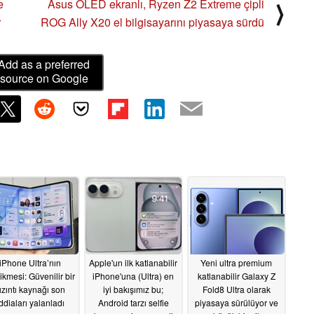
e
Asus OLED ekranlı, Ryzen Z2 Extreme çipli
⟩
r
ROG Ally X20 el bilgisayarını piyasaya sürdü
Add as a preferred
source on Google
iPhone Ultra’nın
Apple'un ilk katlanabilir
Yeni ultra premium
ikmesi: Güvenilir bir
iPhone'una (Ultra) en
katlanabilir Galaxy Z
ızıntı kaynağı son
iyi bakışımız bu;
Fold8 Ultra olarak
ddiaları yalanladı
Android tarzı selfie
piyasaya sürülüyor ve