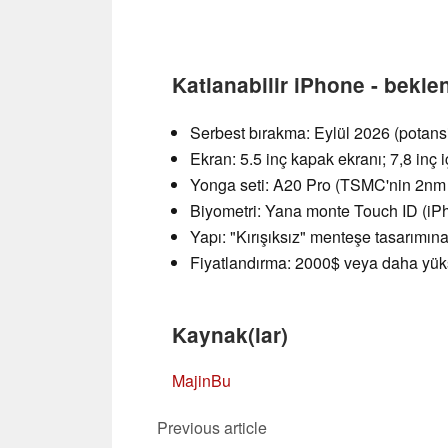
Katlanabilir iPhone - beklen
Serbest bırakma: Eylül 2026 (potansi
Ekran: 5.5 inç kapak ekranı; 7,8 inç
Yonga seti: A20 Pro (TSMC'nin 2nm
Biyometri: Yana monte Touch ID (iPh
Yapı: "Kırışıksız" menteşe tasarımı
Fiyatlandırma: 2000$ veya daha yüks
Kaynak(lar)
MajinBu
Previous article