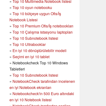
»
Top 10 Multimedia Notebook listesi
»
Top 10 oyun notebooku
»
Top 10 bütçeye uygun Ofis/İş
Notebook Listesi
»
Top 10 Premium Ofis/İş notebookları
»
Top 10 Çalışma istasyonu laptopları
»
Top 10 Subnotebook listesi
»
Top 10 Ultrabooklar
»
En iyi 10 dönüştürülebilir modeli
»
Seçimi en iyi 10 tablet
»
Notebookcheck Top 10 Windows
Tabletleri
»
Top 10 Subnotebook listesi
»
NotebookCheck tarafından incelenen
en iyi Notebook ekranları
»
Notebookcheck'in 500 Euro altındaki
en iyi 10 Notebook listesi
»
NotebookCheck tarafından seçilen