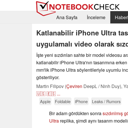
Ana Sayfa
İnceleme
Haberl
Katlanabilir iPhone Ultra t
uygulamalı video olarak sızd
İşte yeni sızdırılan sahte bir model videosu ar
katlanabilir iPhone Ultra'nın tasarımına erken
mm'lik iPhone Ultra söylentileriyle uyumlu inc
gösteriliyor.
Martin Filipov (
Çeviren
DeepL / Ninh Duy),
Ya
🇺🇸
🇪🇸
...
Apple
Foldable
iPhone
Leaks / Rumors
Bir adam gördükten sonra
sızdırılmış g
Ultra
replika, şimdi aynı tasarım model