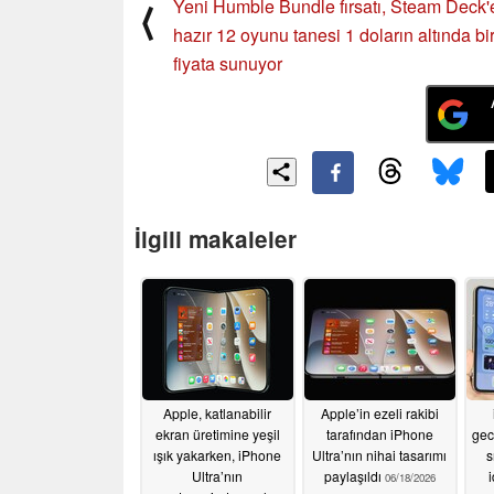
Yeni Humble Bundle fırsatı, Steam Deck'
⟨
hazır 12 oyunu tanesi 1 doların altında bi
fiyata sunuyor
İlgili makaleler
Apple, katlanabilir
Apple’in ezeli rakibi
ekran üretimine yeşil
tarafından iPhone
gec
ışık yakarken, iPhone
Ultra’nın nihai tasarımı
s
Ultra’nın
paylaşıldı
i
06/18/2026