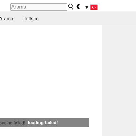
▼
Arama
İletişim
loading failed!
loading failed!